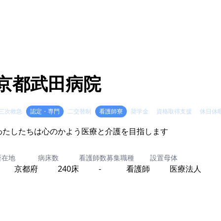
京都武田病院
三次救急
認定・専門
二交替制
看護師寮
奨学金
資格取得支援
休日休
わたしたちは心のかよう医療と介護を目指します
所在地
病床数
看護師数
募集職種
設置母体
京都府
240床
-
看護師
医療法人