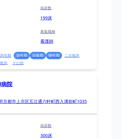
病床数
199床
募集職種
看護師
急性期
急性期
回復期
慢性期
二次救急
救急
その他
陣病院
府京都市上京区五辻通六軒町西入溝前町1035
病床数
300床