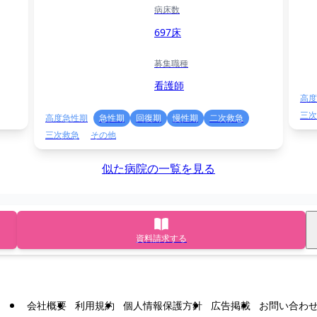
病床数
697床
募集職種
看護師
高度
三次
高度急性期
急性期
回復期
慢性期
二次救急
三次救急
その他
似た病院の一覧を見る
資料請求する
会社概要
利用規約
個人情報保護方針
広告掲載
お問い合わ