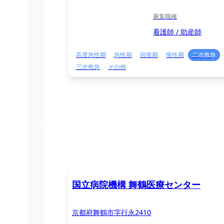
募集職種
看護師 / 助産師
高度急性期
急性期
回復期
慢性期
二次救急
三次救急
その他
国立病院機構 舞鶴医療センター
京都府舞鶴市字行永2410