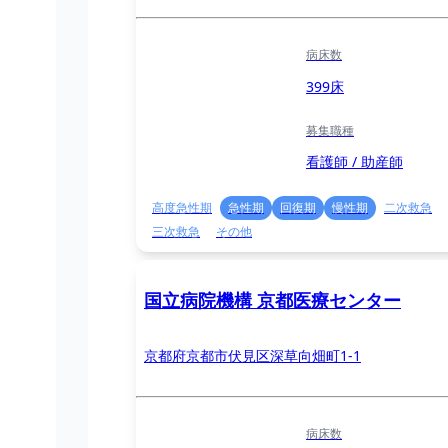
病床数
399床
募集職種
看護師 / 助産師
高度急性期
急性期
回復期
慢性期
二次救急
三次救急
その他
国立病院機構 京都医療センター
京都府京都市伏見区深草向畑町1-1
病床数