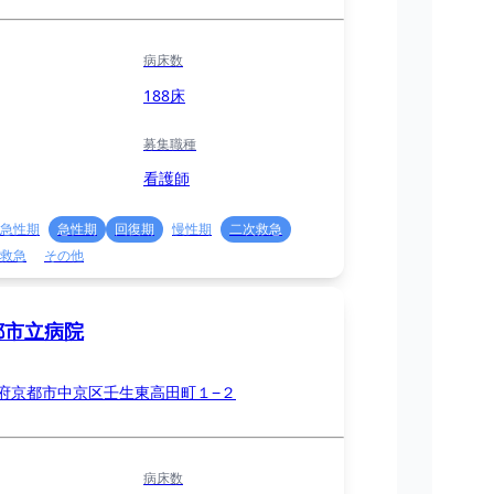
病床数
188床
募集職種
看護師
急性期
急性期
回復期
慢性期
二次救急
救急
その他
都市立病院
府京都市中京区壬生東高田町１−２
病床数