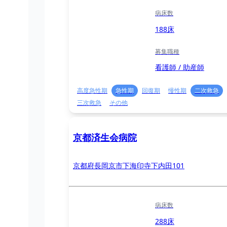
病床数
188床
募集職種
看護師 / 助産師
高度急性期
急性期
回復期
慢性期
二次救急
三次救急
その他
京都済生会病院
京都府長岡京市下海印寺下内田101
病床数
288床