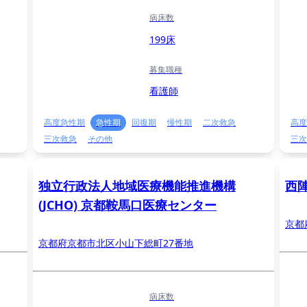
病床数
199床
募集職種
看護師
高度急性期
急性期
回復期
慢性期
二次救急
高度
三次救急
その他
三次
独立行政法人地域医療機能推進機構
西
(JCHO) 京都鞍馬口医療センター
京都
京都府京都市北区小山下総町27番地
病床数