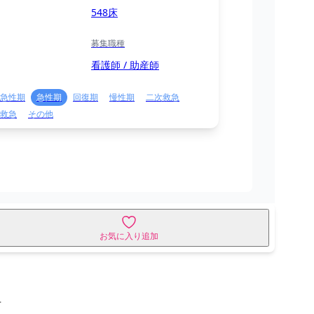
548床
募集職種
看護師 / 助産師
急性期
急性期
回復期
慢性期
二次救急
救急
その他
お気に入り追加
せ