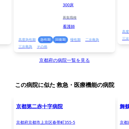
300床
募集職種
看護師
高度
三次
高度急性期
急性期
回復期
慢性期
二次救急
三次救急
その他
京都府の病院一覧を見る
この病院に似た
救急・医療機能の病院
京都第二赤十字病院
舞
京都府京都市上京区春帯町355-5
京都