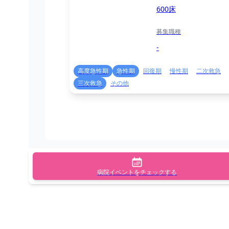
600床
募集職種
-
高度急性期
急性期
回復期
慢性期
二次救急
三次救急
その他
病院イベントをチェックする