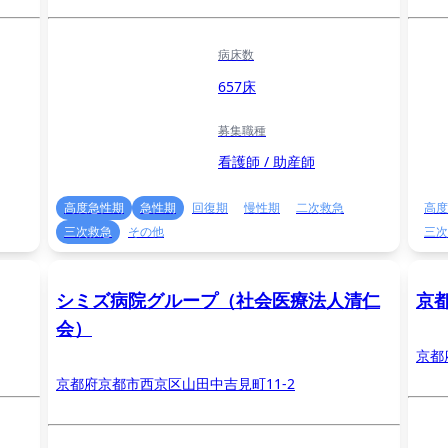
病床数
657床
募集職種
看護師 / 助産師
高度急性期
急性期
回復期
慢性期
二次救急
高度
三次救急
その他
三次
シミズ病院グループ（社会医療法人清仁
京
会）
京都
京都府京都市西京区山田中吉見町11-2