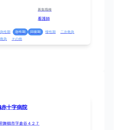
募集職種
看護師
急性期
急性期
回復期
慢性期
二次救急
救急
その他
鶴赤十字病院
府舞鶴市字倉谷４２７