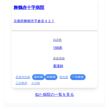
舞鶴赤十字病院
京都府舞鶴市字倉谷４２７
病床数
188床
募集職種
看護師
高度急性期
急性期
回復期
慢性期
二次救急
三次救急
その他
似た病院の一覧を見る