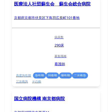
医療法人社団蘇生会 蘇生会総合病院
京都府京都市伏見区下鳥羽広長町101番地
病床数
290床
募集職種
看護師
高度急性期
急性期
回復期
慢性期
二次救急
三次救急
その他
国立病院機構 南京都病院