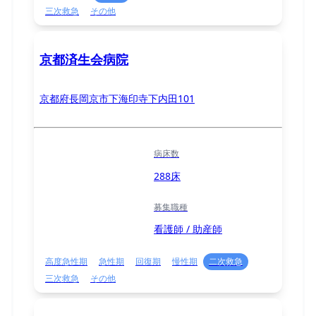
三次救急
その他
京都済生会病院
京都府長岡京市下海印寺下内田101
病床数
288床
募集職種
看護師 / 助産師
高度急性期
急性期
回復期
慢性期
二次救急
三次救急
その他