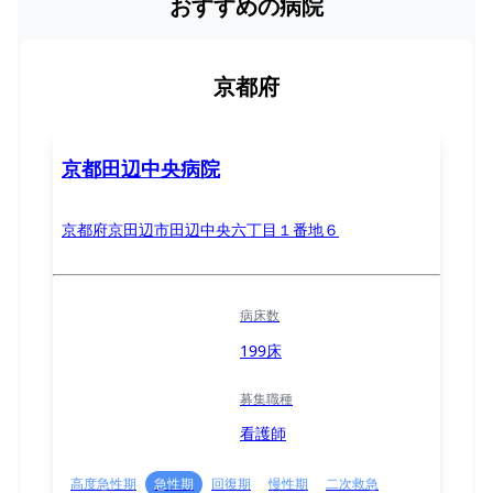
おすすめの病院
京都府
京都田辺中央病院
京都府京田辺市田辺中央六丁目１番地６
病床数
199床
募集職種
看護師
高度急性期
急性期
回復期
慢性期
二次救急