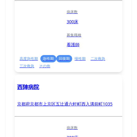
病床数
300床
募集職種
看護師
高度急性期
急性期
回復期
慢性期
二次救急
三次救急
その他
西陣病院
京都府京都市上京区五辻通六軒町西入溝前町1035
病床数