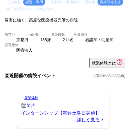
三次救急
認定・専門
二交替制
看護師寮
奨学金
資格取得支援
休日休暇が多い
残業少なめ
災害に強く、高度な医療機器完備の病院
所在地
病床数
看護師数
募集職種
京都府
188床
214名
看護師 / 助産師
設置母体
医療法人
就業体験とは
直近開催の病院イベント
(2026/07/27更新)
就業体験
随時
インターンシップ【毎週土曜日実施】
詳しく見る