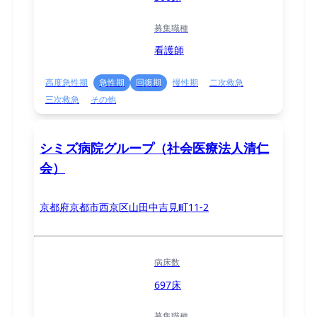
募集職種
看護師
高度急性期
急性期
回復期
慢性期
二次救急
三次救急
その他
シミズ病院グループ（社会医療法人清仁
会）
京都府京都市西京区山田中吉見町11-2
病床数
697床
募集職種