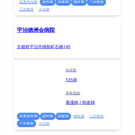
高度急性期
急性期
回復期
慢性期
二次救急
三次救急
その他
宇治徳洲会病院
京都府宇治市槇島町石橋145
病床数
535床
募集職種
看護師 / 助産師
高度急性期
急性期
回復期
慢性期
二次救急
三次救急
その他