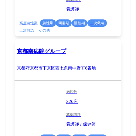
看護師
高度急性期
急性期
回復期
慢性期
二次救急
三次救急
その他
京都南病院グループ
京都府京都市下京区西七条南中野町8番地
病床数
226床
募集職種
看護師 / 保健師