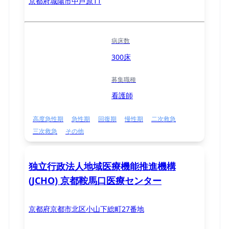
京都府城陽市中芦原11
病床数
300床
募集職種
看護師
高度急性期
急性期
回復期
慢性期
二次救急
三次救急
その他
独立行政法人地域医療機能推進機構
(JCHO) 京都鞍馬口医療センター
京都府京都市北区小山下総町27番地