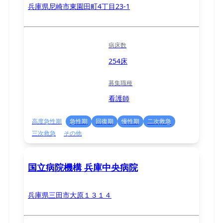
兵庫県尼崎市東園田町4丁目23-1
病床数
254床
募集職種
看護師
高度急性期
急性期
回復期
慢性期
二次救急
三次救急
その他
国立病院機構 兵庫中央病院
兵庫県三田市大原１３１４