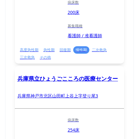
病床数
200床
募集職種
看護師 / 准看護師
高度急性期
急性期
回復期
慢性期
二次救急
三次救急
その他
兵庫県立ひょうごこころの医療センター
兵庫県神戸市北区山田町上谷上字登り尾3
病床数
254床