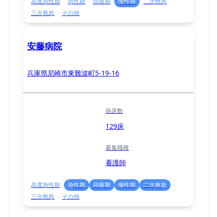
高度急性期
急性期
回復期
慢性期
二次救急
三次救急
その他
安藤病院
兵庫県尼崎市東難波町5-19-16
病床数
129床
募集職種
看護師
高度急性期
急性期
回復期
慢性期
二次救急
三次救急
その他