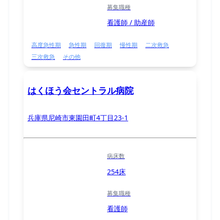
募集職種
看護師 / 助産師
高度急性期
急性期
回復期
慢性期
二次救急
三次救急
その他
はくほう会セントラル病院
兵庫県尼崎市東園田町4丁目23-1
病床数
254床
募集職種
看護師