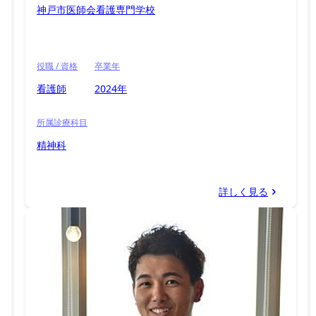
神戸市医師会看護専門学校
役職 / 資格
卒業年
看護師
2024年
所属診療科目
精神科
詳しく見る