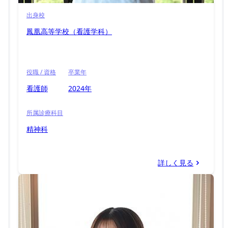
出身校
鳳凰高等学校（看護学科）
役職 / 資格
卒業年
看護師
2024年
所属診療科目
精神科
詳しく見る