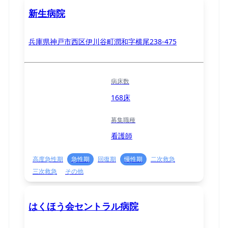
新生病院
兵庫県神戸市西区伊川谷町潤和字横尾238-475
病床数
168床
募集職種
看護師
高度急性期
急性期
回復期
慢性期
二次救急
三次救急
その他
はくほう会セントラル病院