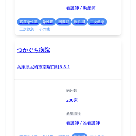
看護師 / 助産師
高度急性期
急性期
回復期
慢性期
二次救急
三次救急
その他
つかぐち病院
兵庫県尼崎市南塚口町6-8-1
病床数
200床
募集職種
看護師 / 准看護師