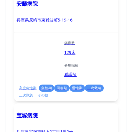
安藤病院
兵庫県尼崎市東難波町5-19-16
病床数
129床
募集職種
看護師
高度急性期
急性期
回復期
慢性期
二次救急
三次救急
その他
宝塚病院
兵庫県宝塚市野上2丁目1番2号