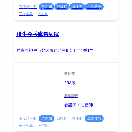
高度急性期
急性期
回復期
慢性期
二次救急
三次救急
その他
済生会兵庫県病院
兵庫県神戸市北区藤原台中町5丁⽬1番1号
病床数
268床
募集職種
看護師 / 助産師
高度急性期
急性期
回復期
慢性期
二次救急
三次救急
その他