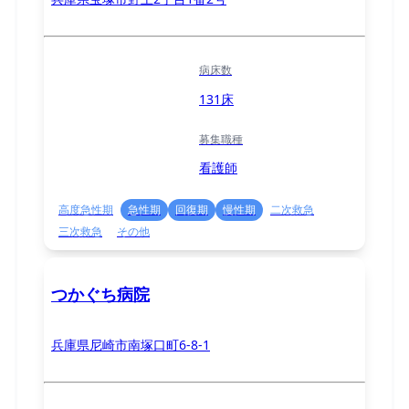
病床数
131床
募集職種
看護師
高度急性期
急性期
回復期
慢性期
二次救急
三次救急
その他
つかぐち病院
兵庫県尼崎市南塚口町6-8-1