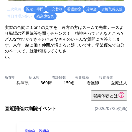
三次救急
認定・専門
二交替制
看護師寮
奨学金
資格取得支援
休日休暇が多い
残業少なめ
実習の合間に１on1の見学を 遠方の方はズームで先輩ナースよ
り職場の雰囲気等を聞くチャンス！ 精神科ってどんなところ？
どんな学びができるの？みなさんのいろんな質問にお答えしま
す。来年一緒に働く仲間が増えると嬉しいです。学業優先で自分
のペースで、就活頑張ってくださ
い
所在地
病床数
看護師数
募集職種
設置母体
兵庫県
360床
150名
看護師
医療法人
就業体験とは
直近開催の病院イベント
(2026/07/25更新)
見学会・説明会