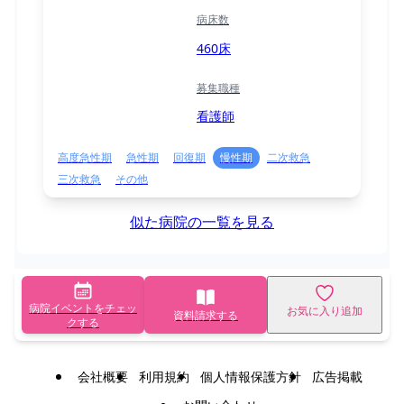
病床数
460床
募集職種
看護師
高度急性期
急性期
回復期
慢性期
二次救急
三次救急
その他
似た病院の一覧を見る
病院イベントをチェッ
お気に入り追加
資料請求する
クする
会社概要
利用規約
個人情報保護方針
広告掲載