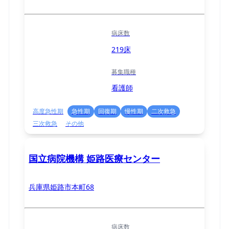
病床数
219床
募集職種
看護師
高度急性期
急性期
回復期
慢性期
二次救急
三次救急
その他
国立病院機構 姫路医療センター
兵庫県姫路市本町68
病床数