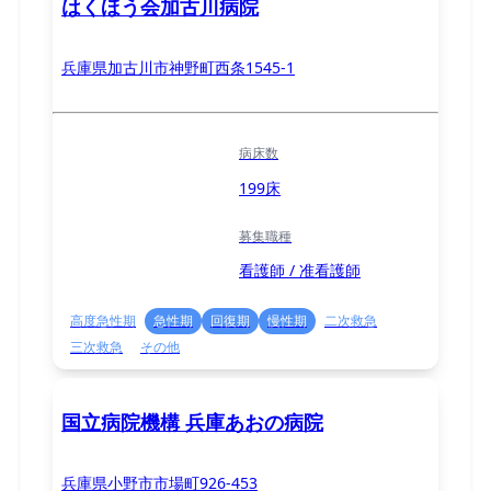
はくほう会加古川病院
兵庫県加古川市神野町西条1545-1
病床数
199床
募集職種
看護師 / 准看護師
高度急性期
急性期
回復期
慢性期
二次救急
三次救急
その他
国立病院機構 兵庫あおの病院
兵庫県小野市市場町926-453