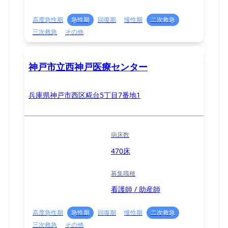
高度急性期
急性期
回復期
慢性期
二次救急
三次救急
その他
神戸市立西神戸医療センター
兵庫県神戸市西区糀台5丁目7番地1
病床数
470床
募集職種
看護師 / 助産師
高度急性期
急性期
回復期
慢性期
二次救急
三次救急
その他