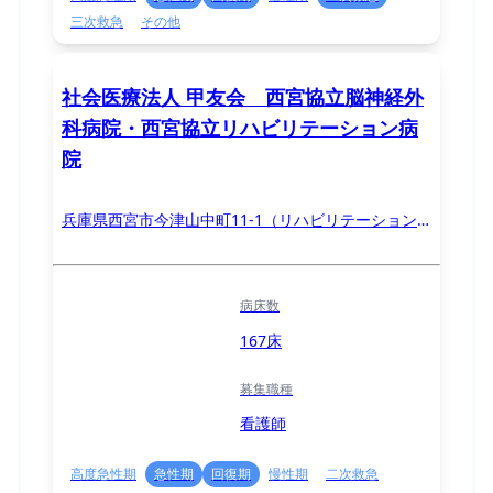
三次救急
その他
社会医療法人 甲友会 西宮協立脳神経外
科病院・西宮協立リハビリテーション病
院
兵庫県西宮市今津山中町11-1（リハビリテーション
病院：西宮市鷲林寺南2-13）
病床数
167床
募集職種
看護師
高度急性期
急性期
回復期
慢性期
二次救急