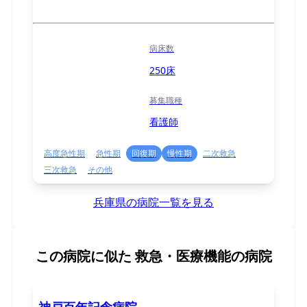
病床数
250床
募集職種
看護師
高度急性期
急性期
回復期
慢性期
二次救急
三次救急
その他
兵庫県の病院一覧を見る
この病院に似た
救急・医療機能の病院
神戸百年記念病院