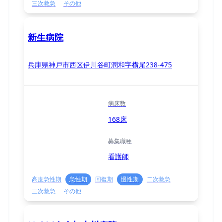
三次救急
その他
新生病院
兵庫県神戸市西区伊川谷町潤和字横尾238-475
病床数
168床
募集職種
看護師
高度急性期
急性期
回復期
慢性期
二次救急
三次救急
その他