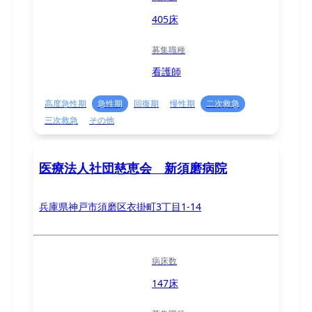
405床
募集職種
看護師
高度急性期
急性期
回復期
慢性期
二次救急
三次救急
その他
医療法人社団慈恵会 新須磨病院
兵庫県神戸市須磨区衣掛町3丁目1-14
病床数
147床