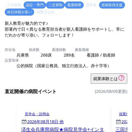
三次救急
認定・専門
二交替制
看護師寮
奨学金
資格取得支援
休日休暇が多い
残業少なめ
新人教育が魅力的です♪
部署内で日々異なる教育担当者が新人看護師をサポートし、常に
だれかが寄り添い、フォローします！
所在地
病床数
看護師数
募集職種
兵庫県
268床
289名
看護師 / 助産師
設置母体
公的病院（国家公務員、独立行政法人、赤十字等）
就業体験とは
直近開催の病院イベント
(2026/08/06更新)
見学会・説明会
就業体
2026年08月18日 他
202
済生会兵庫県病院★病院見学会+インタ
三田市