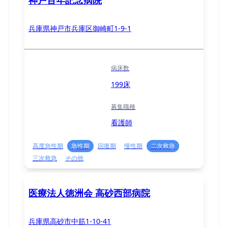
兵庫県神戸市兵庫区御崎町1-9-1
病床数
199床
募集職種
看護師
高度急性期
急性期
回復期
慢性期
二次救急
三次救急
その他
医療法人徳洲会 高砂西部病院
兵庫県高砂市中筋1-10-41