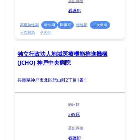
募集職種
看護師
高度急性期
急性期
回復期
慢性期
二次救急
三次救急
その他
独立行政法人地域医療機能推進機構
(JCHO) 神戸中央病院
兵庫県神戸市北区惣山町2丁目1番1
病床数
389床
募集職種
看護師