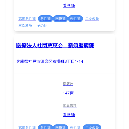
看護師
高度急性期
急性期
回復期
慢性期
二次救急
三次救急
その他
医療法人社団慈恵会 新須磨病院
兵庫県神戸市須磨区衣掛町3丁目1-14
病床数
147床
募集職種
看護師
高度急性期
急性期
回復期
慢性期
二次救急