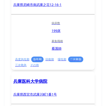
兵庫県尼崎市南武庫之荘12-16-1
病床数
199床
募集職種
看護師
高度急性期
急性期
回復期
慢性期
二次救急
三次救急
その他
兵庫医科大学病院
兵庫県西宮市武庫川町1番1号