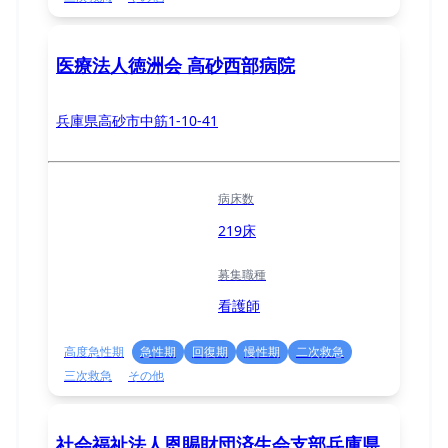
医療法人徳洲会 高砂西部病院
兵庫県高砂市中筋1-10-41
病床数
219床
募集職種
看護師
高度急性期
急性期
回復期
慢性期
二次救急
三次救急
その他
社会福祉法人恩賜財団済生会支部兵庫県