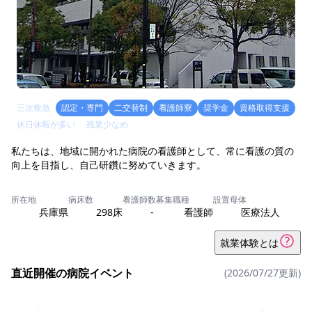
三次救急
認定・専門
二交替制
看護師寮
奨学金
資格取得支援
休日休暇が多い
残業少なめ
私たちは、地域に開かれた病院の看護師として、常に看護の質の
向上を目指し、自己研鑽に努めていきます。
所在地
病床数
看護師数
募集職種
設置母体
兵庫県
298床
-
看護師
医療法人
就業体験とは
直近開催の病院イベント
(2026/07/27更新)