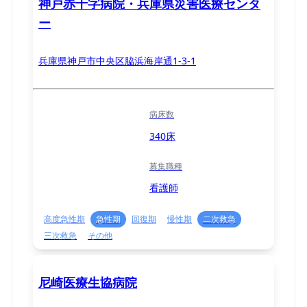
神戸赤十字病院・兵庫県災害医療センタ
ー
兵庫県神戸市中央区脇浜海岸通1-3-1
病床数
340床
募集職種
看護師
高度急性期
急性期
回復期
慢性期
二次救急
三次救急
その他
尼崎医療生協病院