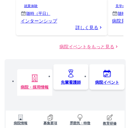
就業体験
見学会
随時（平日）
随時
インターンシップ
病院見
詳しく見る
病院イベントをもっと見る
先輩看護師
病院イベント
病院・採用情報
病院情報
募集要項
雰囲気・特徴
教育研修