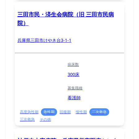
三田市民・済生会病院（旧 三田市民病
院）
兵庫県三田市けやき台3-1-1
病床数
300床
募集職種
看護師
高度急性期
急性期
回復期
慢性期
二次救急
三次救急
その他