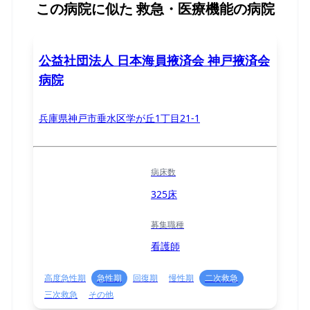
この病院に似た
救急・医療機能の病院
公益社団法人 日本海員掖済会 神戸掖済会
病院
兵庫県神戸市垂水区学が丘1丁目21-1
病床数
325床
募集職種
看護師
高度急性期
急性期
回復期
慢性期
二次救急
三次救急
その他