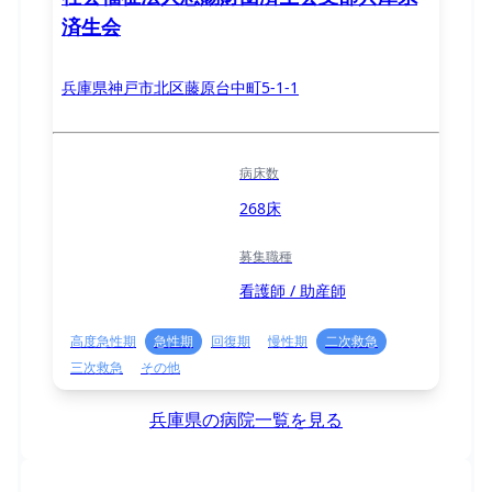
済生会
兵庫県神戸市北区藤原台中町5-1-1
病床数
268床
募集職種
看護師 / 助産師
高度急性期
急性期
回復期
慢性期
二次救急
三次救急
その他
兵庫県の病院一覧を見る