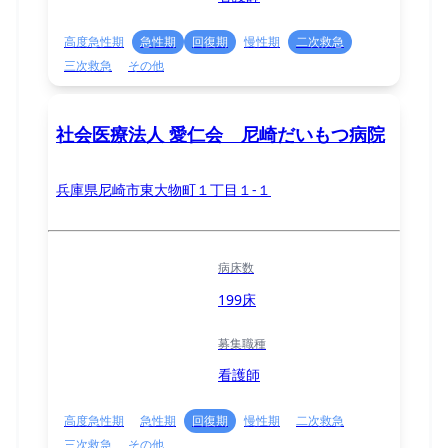
高度急性期
急性期
回復期
慢性期
二次救急
三次救急
その他
社会医療法人 愛仁会 尼崎だいもつ病院
兵庫県尼崎市東大物町１丁目１-１
病床数
199床
募集職種
看護師
高度急性期
急性期
回復期
慢性期
二次救急
三次救急
その他