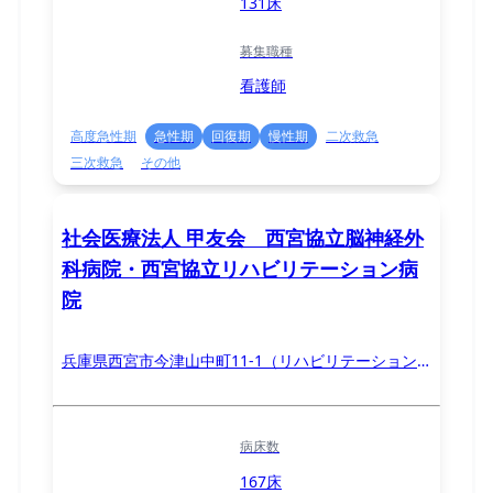
131床
募集職種
看護師
高度急性期
急性期
回復期
慢性期
二次救急
三次救急
その他
社会医療法人 甲友会 西宮協立脳神経外
科病院・西宮協立リハビリテーション病
院
兵庫県西宮市今津山中町11-1（リハビリテーション
病院：西宮市鷲林寺南2-13）
病床数
167床