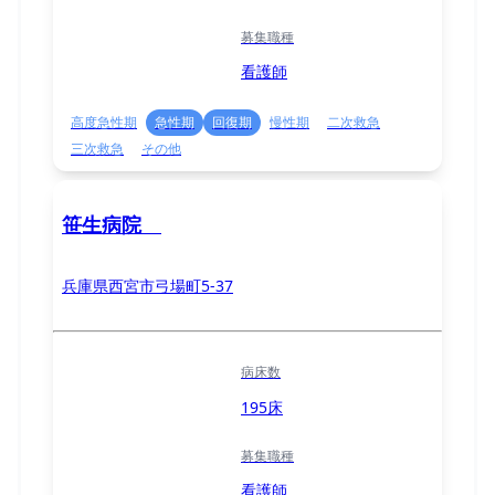
募集職種
看護師
高度急性期
急性期
回復期
慢性期
二次救急
三次救急
その他
笹生病院
兵庫県西宮市弓場町5-37
病床数
195床
募集職種
看護師