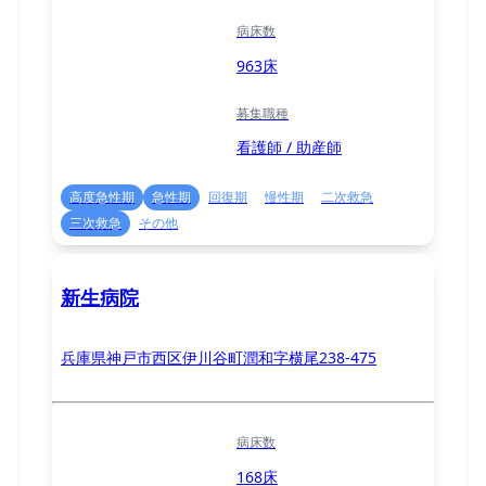
病床数
963床
募集職種
看護師 / 助産師
高度急性期
急性期
回復期
慢性期
二次救急
三次救急
その他
新生病院
兵庫県神戸市西区伊川谷町潤和字横尾238-475
病床数
168床