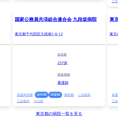
三次
国家公務員共済組合連合会 九段坂病院
東
東京都千代田区九段南1-6-12
東京
病床数
257床
募集職種
看護師
高度急性期
急性期
回復期
慢性期
二次救急
高度
三次救急
その他
三次
東京都の病院一覧を見る