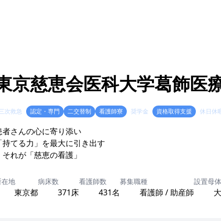
東京慈恵会医科大学葛飾医
三次救急
認定・専門
二交替制
看護師寮
奨学金
資格取得支援
休日休
患者さんの心に寄り添い
「持てる力」を最大に引き出す
所在地
病床数
看護師数
募集職種
設置母
東京都
371床
431名
看護師 / 助産師