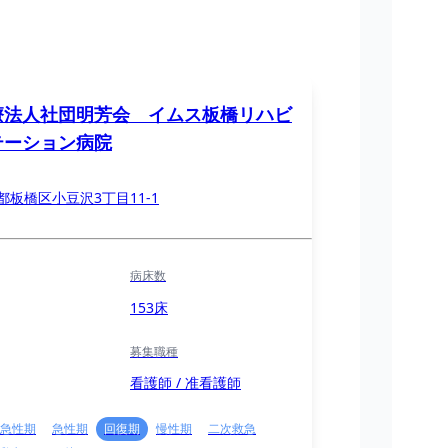
療法人社団明芳会 イムス板橋リハビ
テーション病院
都板橋区小豆沢3丁目11-1
病床数
153床
募集職種
看護師 / 准看護師
急性期
急性期
回復期
慢性期
二次救急