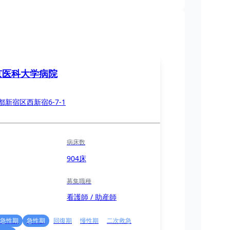
京医科大学病院
都新宿区西新宿6-7-1
病床数
904床
募集職種
看護師 / 助産師
急性期
急性期
回復期
慢性期
二次救急