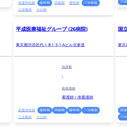
三次
高度急性期
急性期
回復期
慢性期
二次救急
三次救急
その他
平成医療福祉グループ (26病院)
国
東京都渋谷区代々木1-3-1 Aビル北参道
東京
病床数
-
募集職種
看護師 / 准看護師
高度急性期
急性期
回復期
慢性期
二次救急
高度
三次救急
その他
三次