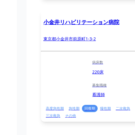
小金井リハビリテーション病院
東京都小金井市前原町1-3-2
病床数
220床
募集職種
看護師
高度急性期
急性期
回復期
慢性期
二次救急
三次救急
その他