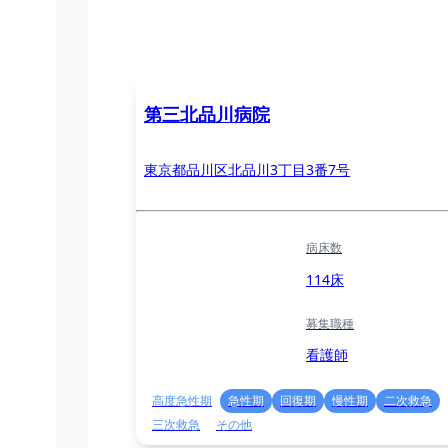
第三北品川病院
東京都品川区北品川3丁目3番7号
病床数
114床
募集職種
看護師
高度急性期
急性期
回復期
慢性期
二次救急
三次救急
その他