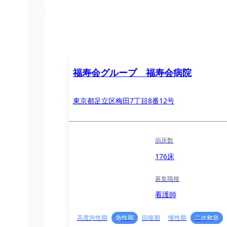
福寿会グループ 福寿会病院
東京都足立区梅田7丁目8番12号
病床数
176床
募集職種
看護師
高度急性期
急性期
回復期
慢性期
二次救急