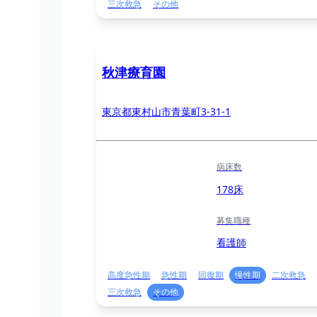
三次救急
その他
秋津療育園
東京都東村山市青葉町3-31-1
病床数
178床
募集職種
看護師
高度急性期
急性期
回復期
慢性期
二次救急
三次救急
その他