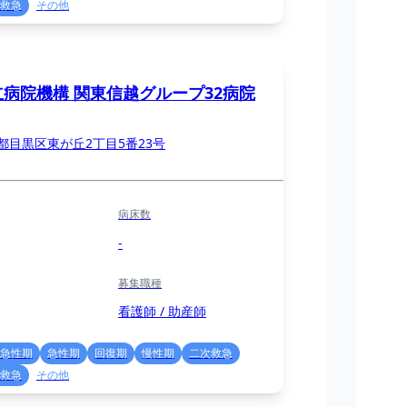
救急
その他
立病院機構 関東信越グループ32病院
都目黒区東が丘2丁目5番23号
病床数
-
募集職種
看護師 / 助産師
急性期
急性期
回復期
慢性期
二次救急
救急
その他