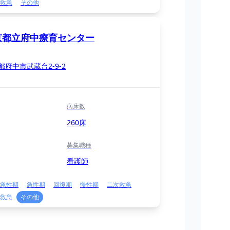
救急
その他
京都立府中療育センター
都府中市武蔵台2-9-2
病床数
260床
募集職種
看護師
急性期
急性期
回復期
慢性期
二次救急
救急
その他