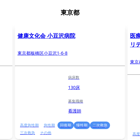
東京都
健康文化会 小豆沢病院
医
リ
東京都板橋区小豆沢1-6-8
東京
病床数
130床
募集職種
看護師
高度急性期
急性期
回復期
慢性期
二次救急
三次救急
その他
高度