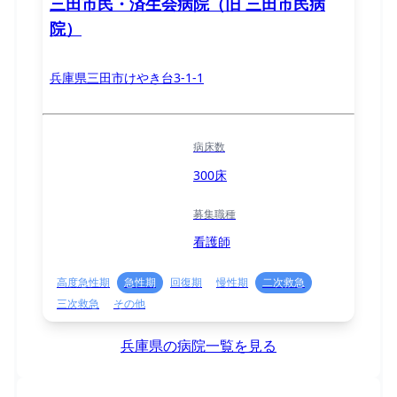
三田市民・済生会病院（旧 三田市民病
院）
兵庫県三田市けやき台3-1-1
病床数
300床
募集職種
看護師
高度急性期
急性期
回復期
慢性期
二次救急
三次救急
その他
兵庫県の病院一覧を見る