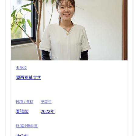
出身校
関西福祉大学
役職 / 資格
卒業年
看護師
2022年
所属診療科目
その他