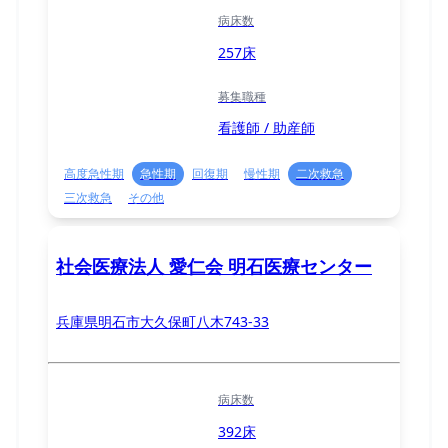
病床数
257床
募集職種
看護師 / 助産師
高度急性期
急性期
回復期
慢性期
二次救急
三次救急
その他
社会医療法人 愛仁会 明石医療センター
兵庫県明石市大久保町八木743-33
病床数
392床