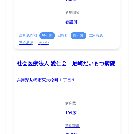
募集職種
看護師
高度急性期
急性期
回復期
慢性期
二次救急
三次救急
その他
社会医療法人 愛仁会 尼崎だいもつ病院
兵庫県尼崎市東大物町１丁目１-１
病床数
199床
募集職種