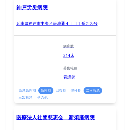
神戸労災病院
兵庫県神戸市中央区籠池通４丁目１番２３号
病床数
314床
募集職種
看護師
高度急性期
急性期
回復期
慢性期
二次救急
三次救急
その他
医療法人社団慈恵会 新須磨病院