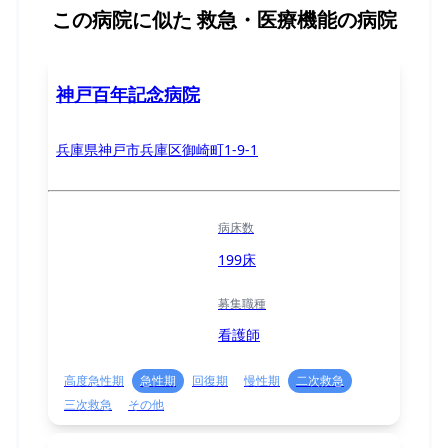
この病院に似た
救急・医療機能の病院
神戸百年記念病院
兵庫県神戸市兵庫区御崎町1-9-1
病床数
199床
募集職種
看護師
高度急性期
急性期
回復期
慢性期
二次救急
三次救急
その他