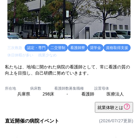
三次救急
認定・専門
二交替制
看護師寮
奨学金
資格取得支援
休日休暇が多い
残業少なめ
私たちは、地域に開かれた病院の看護師として、常に看護の質の
向上を目指し、自己研鑽に努めていきます。
所在地
病床数
看護師数
募集職種
設置母体
兵庫県
298床
-
看護師
医療法人
就業体験とは
直近開催の病院イベント
(2026/07/27更新)