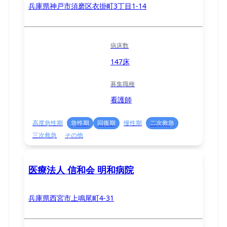
兵庫県神戸市須磨区衣掛町3丁目1-14
病床数
147床
募集職種
看護師
高度急性期
急性期
回復期
慢性期
二次救急
三次救急
その他
医療法人 信和会 明和病院
兵庫県西宮市上鳴尾町4-31