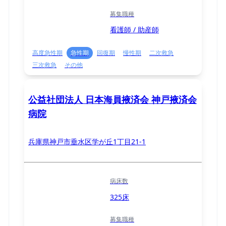
募集職種
看護師 / 助産師
高度急性期
急性期
回復期
慢性期
二次救急
三次救急
その他
公益社団法人 日本海員掖済会 神戸掖済会
病院
兵庫県神戸市垂水区学が丘1丁目21-1
病床数
325床
募集職種