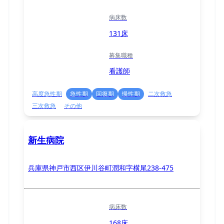
病床数
131床
募集職種
看護師
高度急性期
急性期
回復期
慢性期
二次救急
三次救急
その他
新生病院
兵庫県神戸市西区伊川谷町潤和字横尾238-475
病床数
168床