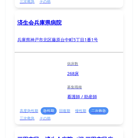
三次救急
その他
済生会兵庫県病院
兵庫県神戸市北区藤原台中町5丁⽬1番1号
病床数
268床
募集職種
看護師 / 助産師
高度急性期
急性期
回復期
慢性期
二次救急
三次救急
その他