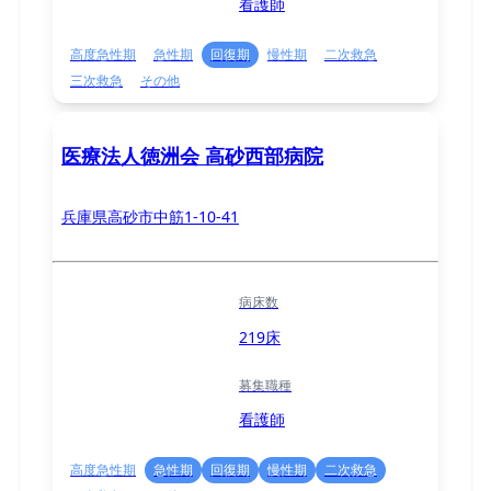
看護師
高度急性期
急性期
回復期
慢性期
二次救急
三次救急
その他
医療法人徳洲会 高砂西部病院
兵庫県高砂市中筋1-10-41
病床数
219床
募集職種
看護師
高度急性期
急性期
回復期
慢性期
二次救急