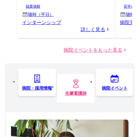
就業体験
見学会
随時（平日）
随時
インターンシップ
病院見
詳しく見る
病院イベントをもっと見る
病院・採用情報
病院イベント
先輩看護師