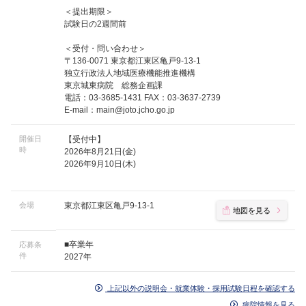
＜提出期限＞
試験日の2週間前
＜受付・問い合わせ＞
〒136-0071 東京都江東区亀戸9-13-1
独立行政法人地域医療機能推進機構
東京城東病院 総務企画課
電話：03-3685-1431 FAX：03-3637-2739
E-mail：
main@joto.jcho.go.jp
開催日
【受付中】
時
2026年8月21日(金)
2026年9月10日(木)
会場
東京都江東区亀戸9-13-1
地図を見る
■卒業年
応募条
件
2027年
上記以外の説明会・就業体験・採用試験日程を確認する
病院情報を見る