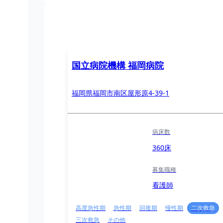
国立病院機構 福岡病院
福岡県福岡市南区屋形原4-39-1
病床数
360床
募集職種
看護師
高度急性期
急性期
回復期
慢性期
二次救急
三次救急
その他