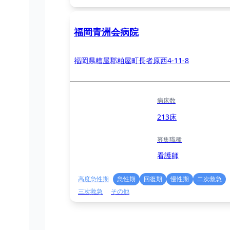
福岡青洲会病院
福岡県糟屋郡粕屋町長者原西4-11-8
病床数
213床
募集職種
看護師
高度急性期
急性期
回復期
慢性期
二次救急
三次救急
その他