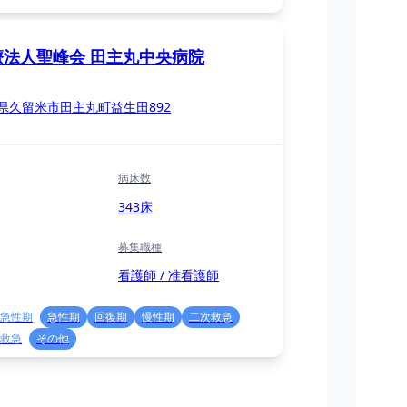
療法人聖峰会 田主丸中央病院
県久留米市田主丸町益生田892
病床数
343床
募集職種
看護師 / 准看護師
急性期
急性期
回復期
慢性期
二次救急
救急
その他