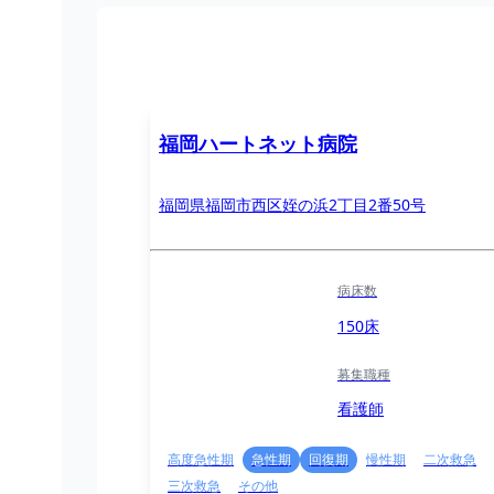
福岡ハートネット病院
福岡県福岡市西区姪の浜2丁目2番50号
病床数
150床
募集職種
看護師
高度急性期
急性期
回復期
慢性期
二次救急
三次救急
その他