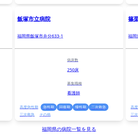
飯塚市立病院
篠
福岡県飯塚市弁分633-1
福岡
病床数
250床
募集職種
看護師
高度急性期
急性期
回復期
慢性期
二次救急
高度
三次救急
その他
三次
福岡県の病院一覧を見る