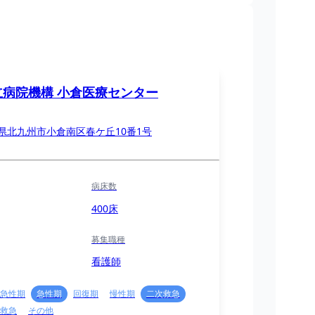
立病院機構 小倉医療センター
県北九州市小倉南区春ケ丘10番1号
病床数
400床
募集職種
看護師
急性期
急性期
回復期
慢性期
二次救急
救急
その他