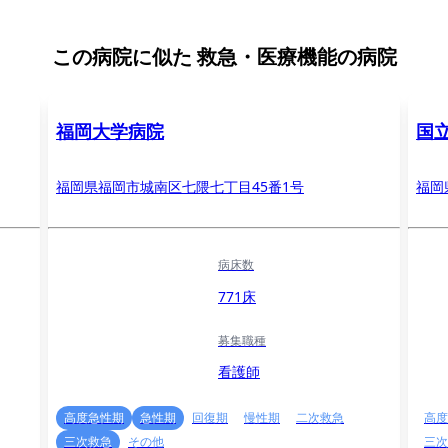
この病院に似た
救急・医療機能の病院
福岡大学病院
国
福岡県福岡市城南区七隈七丁目45番1号
福岡
病床数
771床
募集職種
看護師
高度急性期
急性期
回復期
慢性期
二次救急
高度
三次救急
その他
三次