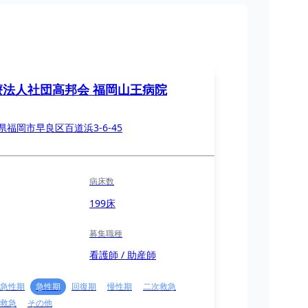
療法人社団高邦会 福岡山王病院
県福岡市早良区百道浜3-6-45
病床数
199床
募集職種
看護師 / 助産師
急性期
急性期
回復期
慢性期
二次救急
救急
その他