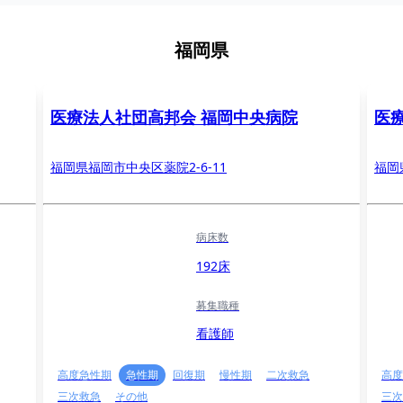
福岡県
医療法人社団高邦会 福岡中央病院
医
福岡県福岡市中央区薬院2-6-11
福岡
病床数
192床
募集職種
看護師
高度急性期
急性期
回復期
慢性期
二次救急
高度
三次救急
その他
三次