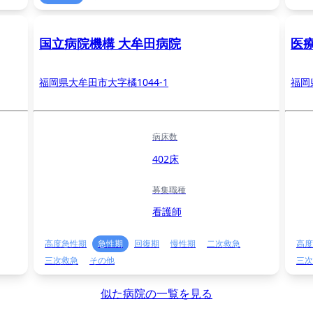
国立病院機構 大牟田病院
医
福岡県大牟田市大字橘1044-1
福岡
病床数
402床
募集職種
看護師
高度急性期
急性期
回復期
慢性期
二次救急
高度
三次救急
その他
三次
似た病院の一覧を見る