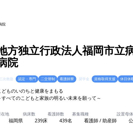
病院
地方独立行政法人福岡市立病
病院
三次救急
認定・専門
二交替制
看護師寮
奨学金
資格取得支援
休日休
こどものいのちと健康をまもる
～すべてのこどもと家族の明るい未来を願って～
所在地
病床数
看護師数
募集職種
設置母
福岡県
239床
439名
看護師 / 助産師