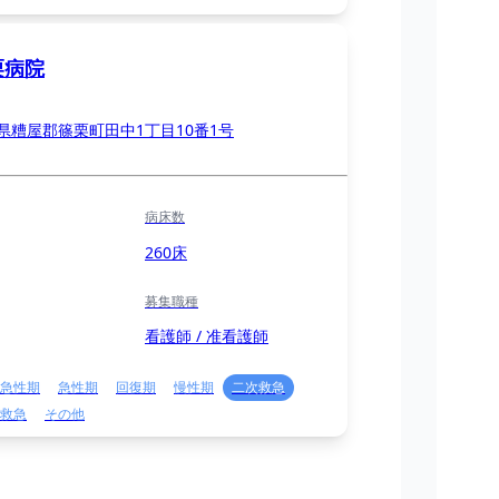
栗病院
県糟屋郡篠栗町田中1丁目10番1号
病床数
260床
募集職種
看護師 / 准看護師
急性期
急性期
回復期
慢性期
二次救急
救急
その他