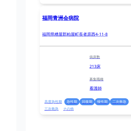
福岡青洲会病院
福岡県糟屋郡粕屋町長者原西4-11-8
病床数
213床
募集職種
看護師
高度急性期
急性期
回復期
慢性期
二次救急
三次救急
その他