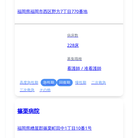
福岡県福岡市西区野方7丁目770番地
病床数
228床
募集職種
看護師 / 准看護師
高度急性期
急性期
回復期
慢性期
二次救急
三次救急
その他
篠栗病院
福岡県糟屋郡篠栗町田中1丁目10番1号