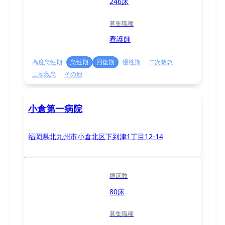
246床
募集職種
看護師
高度急性期
急性期
回復期
慢性期
二次救急
三次救急
その他
小倉第一病院
福岡県北九州市小倉北区下到津1丁目12-14
病床数
80床
募集職種