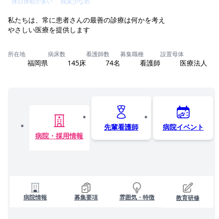
休日休暇が多い
残業少なめ
私たちは、常に患者さんの最善の診療は何かを考え
やさしい医療を提供します
所在地
病床数
看護師数
募集職種
設置母体
福岡県
145床
74名
看護師
医療法人
先輩看護師
病院イベント
病院・採用情報
病院情報
募集要項
雰囲気・特徴
教育研修