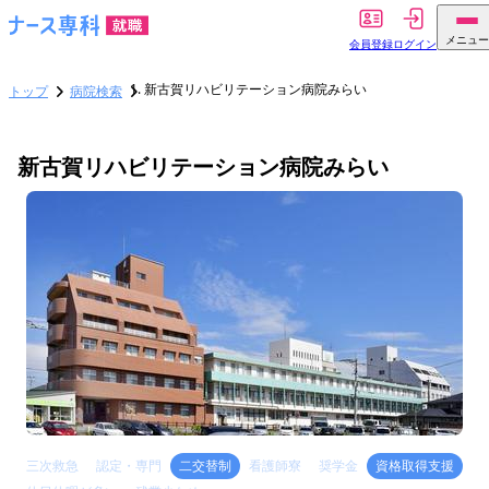
メニュー
会員登録
ログイン
新古賀リハビリテーション病院みらい
トップ
病院検索
新古賀リハビリテーション病院みらい
三次救急
認定・専門
二交替制
看護師寮
奨学金
資格取得支援