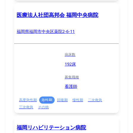
医療法人社団高邦会 福岡中央病院
福岡県福岡市中央区薬院2-6-11
病床数
192床
募集職種
看護師
高度急性期
急性期
回復期
慢性期
二次救急
三次救急
その他
福岡リハビリテーション病院