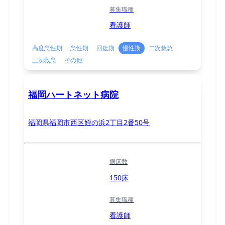
募集職種
看護師
高度急性期
急性期
回復期
慢性期
二次救急
三次救急
その他
福岡ハートネット病院
福岡県福岡市西区姪の浜2丁目2番50号
病床数
150床
募集職種
看護師