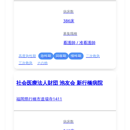
病床数
386床
募集職種
看護師 / 准看護師
高度急性期
急性期
回復期
慢性期
二次救急
三次救急
その他
社会医療法人財団 池友会 新行橋病院
福岡県行橋市道場寺1411
病床数