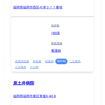
福岡県福岡市西区今津３７７番地
病床数
180床
募集職種
看護師
高度急性期
急性期
回復期
慢性期
二次救急
三次救急
その他
原土井病院
福岡県福岡市東区青葉6-40-8