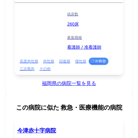
病床数
260床
募集職種
看護師 / 准看護師
高度急性期
急性期
回復期
慢性期
二次救急
三次救急
その他
福岡県の病院一覧を見る
この病院に似た
救急・医療機能の病院
今津赤十字病院