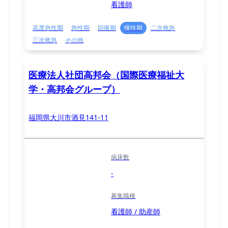
看護師
高度急性期
急性期
回復期
慢性期
二次救急
三次救急
その他
医療法人社団高邦会（国際医療福祉大
学・高邦会グループ）
福岡県大川市酒見141-11
病床数
-
募集職種
看護師 / 助産師