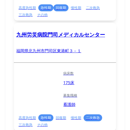
高度急性期
急性期
回復期
慢性期
二次救急
三次救急
その他
九州労災病院門司メディカルセンター
福岡県北九州市門司区東港町３－１
病床数
175床
募集職種
看護師
高度急性期
急性期
回復期
慢性期
二次救急
三次救急
その他