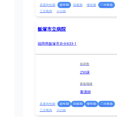
高度急性期
急性期
回復期
慢性期
二次救急
三次救急
その他
飯塚市立病院
福岡県飯塚市弁分633-1
病床数
250床
募集職種
看護師
高度急性期
急性期
回復期
慢性期
二次救急
三次救急
その他