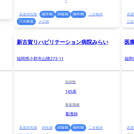
-
高度急性期
急性期
回復期
慢性期
二次救急
高度
三次救急
その他
三次
新古賀リハビリテーション病院みらい
医
福岡県小郡市山隈273-11
福岡
病床数
145床
募集職種
看護師
高度急性期
急性期
回復期
慢性期
二次救急
高度