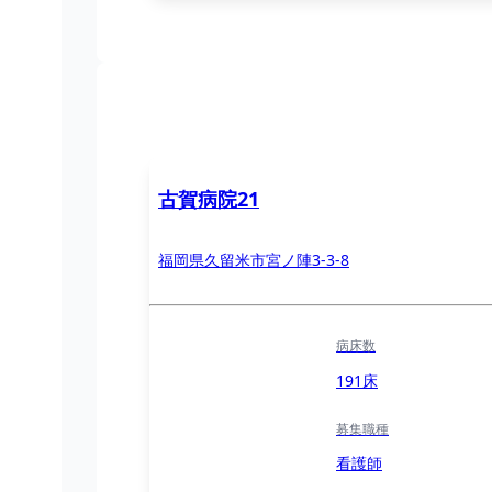
古賀病院21
福岡県久留米市宮ノ陣3-3-8
病床数
191床
募集職種
看護師