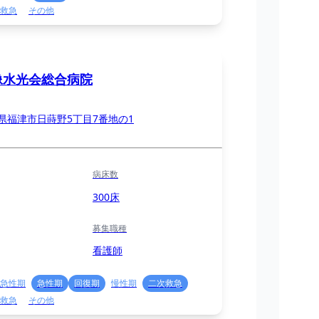
救急
その他
像水光会総合病院
県福津市日蒔野5丁目7番地の1
病床数
300床
募集職種
看護師
急性期
急性期
回復期
慢性期
二次救急
救急
その他