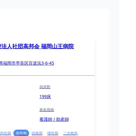
療法人社団高邦会 福岡山王病院
県福岡市早良区百道浜3-6-45
病床数
199床
募集職種
看護師 / 助産師
急性期
急性期
回復期
慢性期
二次救急