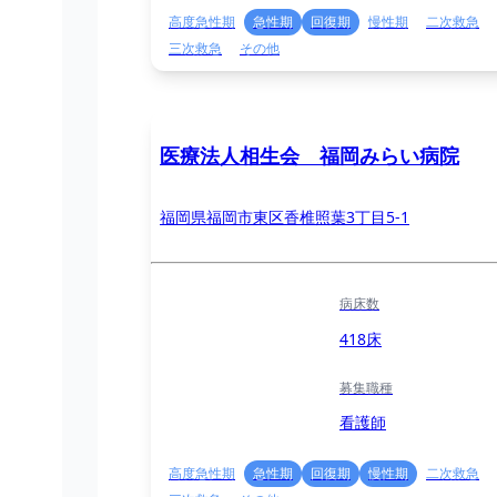
高度急性期
急性期
回復期
慢性期
二次救急
三次救急
その他
医療法人相生会 福岡みらい病院
福岡県福岡市東区香椎照葉3丁目5-1
病床数
418床
募集職種
看護師
高度急性期
急性期
回復期
慢性期
二次救急