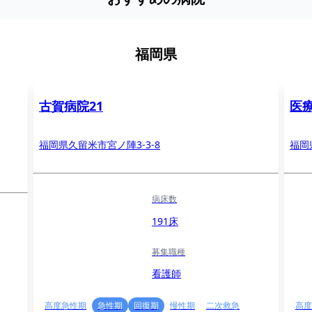
福岡県
古賀病院21
医
福岡県久留米市宮ノ陣3-3-8
福岡
病床数
191床
募集職種
看護師
高度急性期
急性期
回復期
慢性期
二次救急
高度