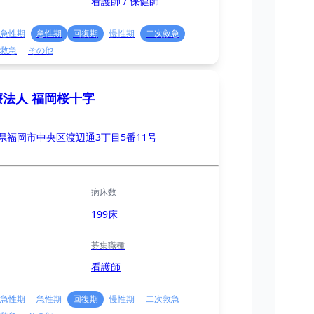
看護師 / 保健師
急性期
急性期
回復期
慢性期
二次救急
救急
その他
療法人 福岡桜十字
県福岡市中央区渡辺通3丁目5番11号
病床数
199床
募集職種
看護師
急性期
急性期
回復期
慢性期
二次救急