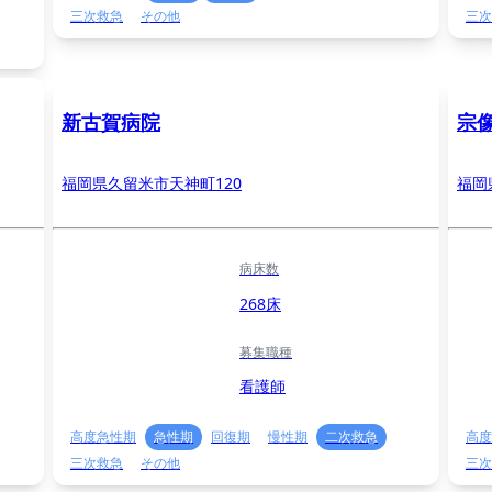
三次救急
その他
三次
新古賀病院
宗
福岡県久留米市天神町120
福岡
病床数
268床
募集職種
看護師
高度急性期
急性期
回復期
慢性期
二次救急
高度
三次救急
その他
三次