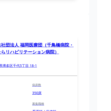
益社団法人 福岡医療団（千鳥橋病院・
たらリハビリテーション病院）
県博多区千代5丁目 18-1
病床数
350床
募集職種