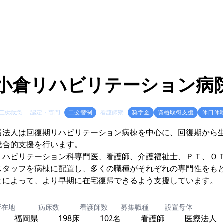
小倉リハビリテーション病
三次救急
認定・専門
二交替制
看護師寮
奨学金
資格取得支援
休日休
当法人は回復期リハビリテーション病棟を中心に、回復期から
総合的支援を行います。
リハビリテーション科専門医、看護師、介護福祉士、ＰＴ、Ｏ
スタッフを病棟に配置し、多くの職種がそれぞれの専門性をも
とによって、より早期に在宅復帰できるよう支援しています。
所在地
病床数
看護師数
募集職種
設置母体
福岡県
198床
102名
看護師
医療法人