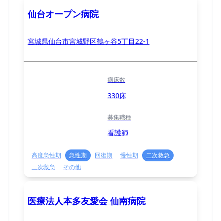
仙台オープン病院
宮城県仙台市宮城野区鶴ヶ谷5丁目22-1
病床数
330床
募集職種
看護師
高度急性期
急性期
回復期
慢性期
二次救急
三次救急
その他
医療法人本多友愛会 仙南病院