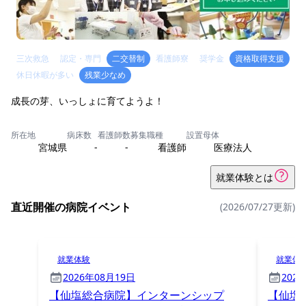
三次救急
認定・専門
二交替制
看護師寮
奨学金
資格取得支援
休日休暇が多い
残業少なめ
成長の芽、いっしょに育てようよ！
所在地
病床数
看護師数
募集職種
設置母体
宮城県
-
-
看護師
医療法人
就業体験とは
直近開催の病院イベント
(2026/07/27更新)
就業体験
就業体
2026年08月19日
202
【仙塩総合病院】インターンシップ
【仙塩