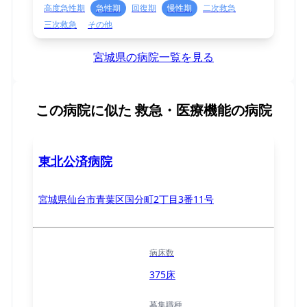
高度急性期
急性期
回復期
慢性期
二次救急
三次救急
その他
宮城県の病院一覧を見る
この病院に似た
救急・医療機能の病院
東北公済病院
宮城県仙台市青葉区国分町2丁目3番11号
病床数
375床
募集職種