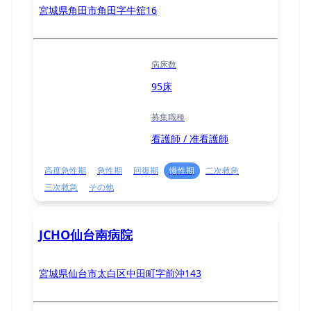
宮城県角田市角田字牛舘16
病床数
95床
募集職種
看護師 / 准看護師
高度急性期
急性期
回復期
慢性期
二次救急
三次救急
その他
JCHO仙台南病院
宮城県仙台市太白区中田町字前沖143