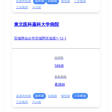
高度急性期
急性期
回復期
慢性期
二次救急
三次救急
その他
東北医科薬科大学病院
宮城県仙台市宮城野区福室1-12-1
病床数
588床
募集職種
看護師
高度急性期
急性期
回復期
慢性期
二次救急
三次救急
その他