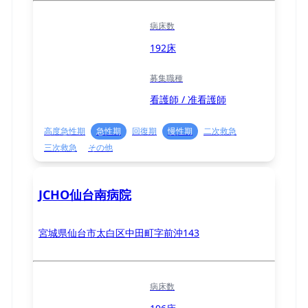
病床数
192床
募集職種
看護師 / 准看護師
高度急性期
急性期
回復期
慢性期
二次救急
三次救急
その他
JCHO仙台南病院
宮城県仙台市太白区中田町字前沖143
病床数