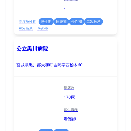
-
高度急性期
急性期
回復期
慢性期
二次救急
三次救急
その他
公立黒川病院
宮城県黒川郡大和町吉岡字西桧木60
病床数
170床
募集職種
看護師