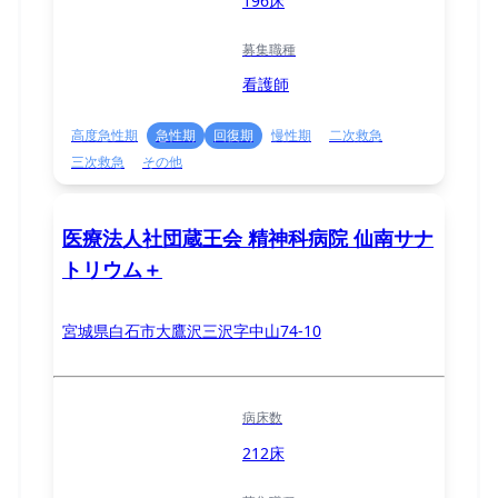
196床
募集職種
看護師
高度急性期
急性期
回復期
慢性期
二次救急
三次救急
その他
医療法人社団蔵王会 精神科病院 仙南サナ
トリウム＋
宮城県白石市大鷹沢三沢字中山74-10
病床数
212床