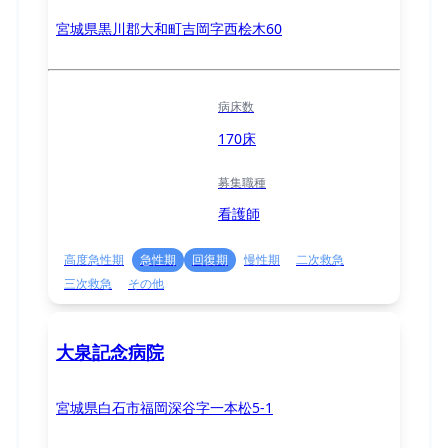
宮城県黒川郡大和町吉岡字西桧木60
病床数
170床
募集職種
看護師
高度急性期
急性期
回復期
慢性期
二次救急
三次救急
その他
大泉記念病院
宮城県白石市福岡深谷字一本松5-1