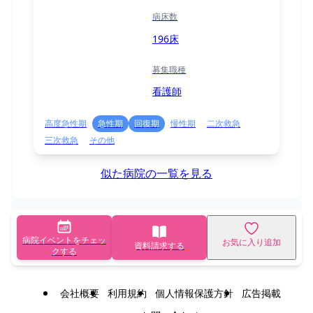
病床数
196床
募集職種
看護師
高度急性期
急性期
回復期
慢性期
二次救急
三次救急
その他
似た病院の一覧を見る
病院イベントをチェッ
お気に入り追加
資料請求する
クする
会社概要
利用規約
個人情報保護方針
広告掲載