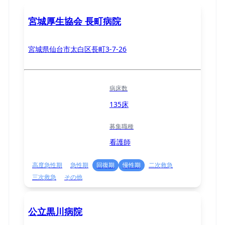
宮城厚生協会 長町病院
宮城県仙台市太白区長町3-7-26
病床数
135床
募集職種
看護師
高度急性期
急性期
回復期
慢性期
二次救急
三次救急
その他
公立黒川病院