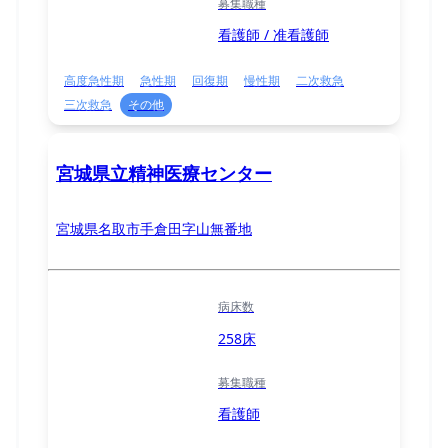
募集職種
看護師 / 准看護師
高度急性期
急性期
回復期
慢性期
二次救急
三次救急
その他
宮城県立精神医療センター
宮城県名取市手倉田字山無番地
病床数
258床
募集職種
看護師