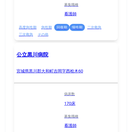
募集職種
看護師
高度急性期
急性期
回復期
慢性期
二次救急
三次救急
その他
公立黒川病院
宮城県黒川郡大和町吉岡字西桧木60
病床数
170床
募集職種
看護師