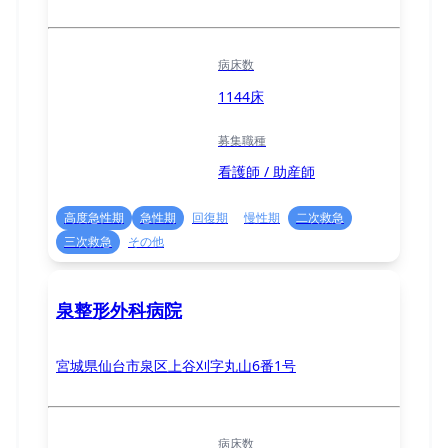
病床数
1144床
募集職種
看護師 / 助産師
高度急性期
急性期
回復期
慢性期
二次救急
三次救急
その他
泉整形外科病院
宮城県仙台市泉区上谷刈字丸山6番1号
病床数