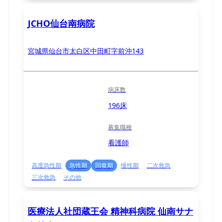
JCHO仙台南病院
宮城県仙台市太白区中田町字前沖143
病床数
196床
募集職種
看護師
高度急性期
急性期
回復期
慢性期
二次救急
三次救急
その他
医療法人社団蔵王会 精神科病院 仙南サナ