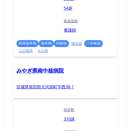
54床
募集職種
看護師
高度急性期
急性期
回復期
慢性期
二次救急
三次救急
その他
みやぎ県南中核病院
宮城県柴田郡大河原町字西38-1
病床数
310床