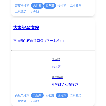
高度急性期
急性期
回復期
慢性期
二次救急
三次救急
その他
大泉記念病院
宮城県白石市福岡深谷字一本松5-1
病床数
192床
募集職種
看護師 / 准看護師
高度急性期
急性期
回復期
慢性期
二次救急
三次救急
その他