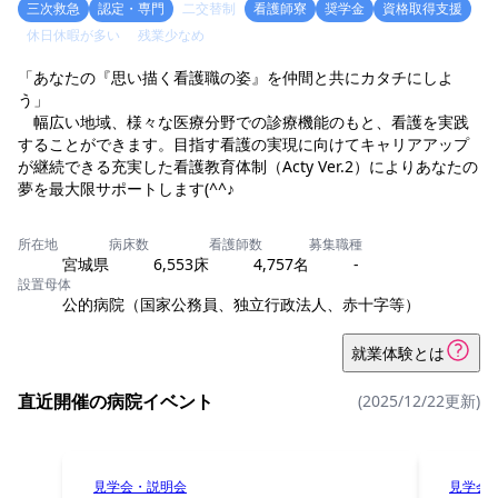
三次救急
認定・専門
二交替制
看護師寮
奨学金
資格取得支援
休日休暇が多い
残業少なめ
「あなたの『思い描く看護職の姿』を仲間と共にカタチにしよ
う」
幅広い地域、様々な医療分野での診療機能のもと、看護を実践
することができます。目指す看護の実現に向けてキャリアアップ
が継続できる充実した看護教育体制（Acty Ver.2）によりあなたの
夢を最大限サポートします(^^♪
所在地
病床数
看護師数
募集職種
宮城県
6,553床
4,757名
-
設置母体
公的病院（国家公務員、独立行政法人、赤十字等）
就業体験とは
直近開催の病院イベント
(2025/12/22更新)
見学会・説明会
見学会