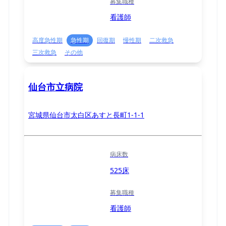
募集職種
看護師
高度急性期
急性期
回復期
慢性期
二次救急
三次救急
その他
仙台市立病院
宮城県仙台市太白区あすと長町1-1-1
病床数
525床
募集職種
看護師