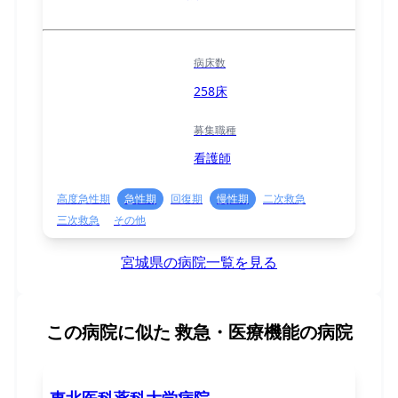
病床数
258床
募集職種
看護師
高度急性期
急性期
回復期
慢性期
二次救急
三次救急
その他
宮城県の病院一覧を見る
この病院に似た
救急・医療機能の病院
東北医科薬科大学病院