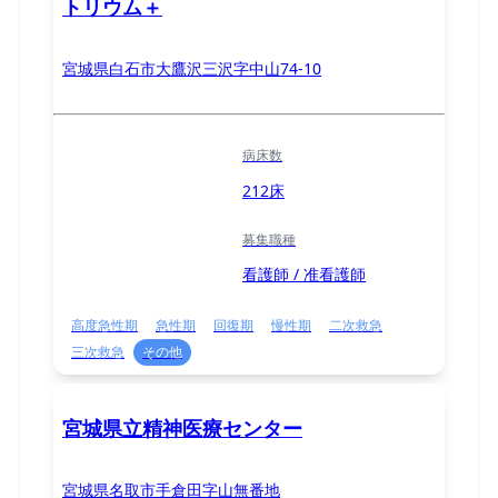
トリウム＋
宮城県白石市大鷹沢三沢字中山74-10
病床数
212床
募集職種
看護師 / 准看護師
高度急性期
急性期
回復期
慢性期
二次救急
三次救急
その他
宮城県立精神医療センター
宮城県名取市手倉田字山無番地