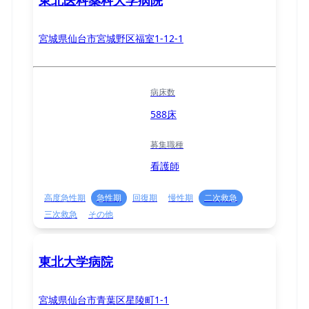
宮城県仙台市宮城野区福室1-12-1
病床数
588床
募集職種
看護師
高度急性期
急性期
回復期
慢性期
二次救急
三次救急
その他
東北大学病院
宮城県仙台市青葉区星陵町1-1