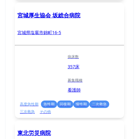
宮城厚生協会 坂総合病院
宮城県塩竈市錦町16-5
病床数
357床
募集職種
看護師
高度急性期
急性期
回復期
慢性期
二次救急
三次救急
その他
東北労災病院