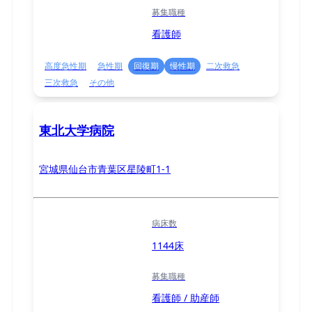
募集職種
看護師
高度急性期
急性期
回復期
慢性期
二次救急
三次救急
その他
東北大学病院
宮城県仙台市青葉区星陵町1-1
病床数
1144床
募集職種
看護師 / 助産師