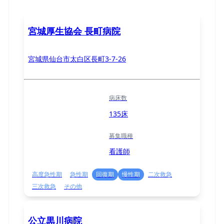
宮城厚生協会 長町病院
宮城県仙台市太白区長町3-7-26
病床数
135床
募集職種
看護師
高度急性期
急性期
回復期
慢性期
二次救急
三次救急
その他
公立黒川病院