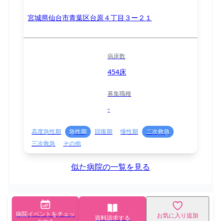
宮城県仙台市青葉区台原４丁目３ー２１
病床数
454床
募集職種
-
高度急性期
急性期
回復期
慢性期
二次救急
三次救急
その他
似た病院の一覧を見る
病院イベントをチェッ
お気に入り追加
資料請求する