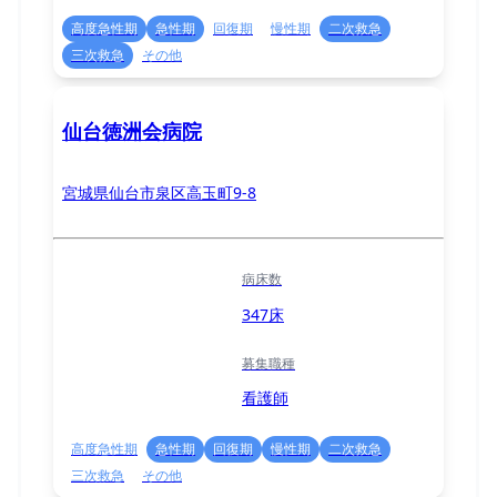
高度急性期
急性期
回復期
慢性期
二次救急
三次救急
その他
仙台徳洲会病院
宮城県仙台市泉区高玉町9-8
病床数
347床
募集職種
看護師
高度急性期
急性期
回復期
慢性期
二次救急
三次救急
その他