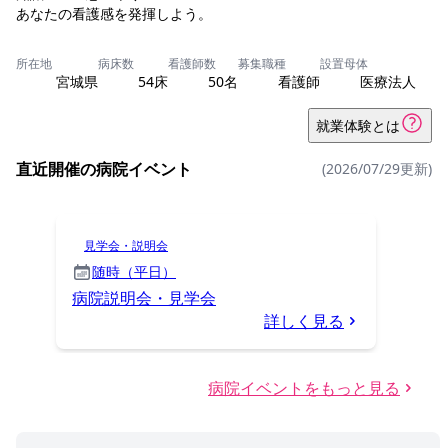
あなたの看護感を発揮しよう。
所在地
病床数
看護師数
募集職種
設置母体
宮城県
54床
50名
看護師
医療法人
就業体験とは
直近開催の病院イベント
(2026/07/29更新)
見学会・説明会
随時（平日）
病院説明会・見学会
詳しく見る
病院イベントをもっと見る