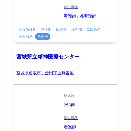
募集職種
看護師 / 准看護師
高度急性期
急性期
回復期
慢性期
二次救急
三次救急
その他
宮城県立精神医療センター
宮城県名取市手倉田字山無番地
病床数
258床
募集職種
看護師