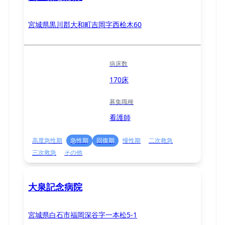
宮城県黒川郡大和町吉岡字西桧木60
病床数
170床
募集職種
看護師
高度急性期
急性期
回復期
慢性期
二次救急
三次救急
その他
大泉記念病院
宮城県白石市福岡深谷字一本松5-1