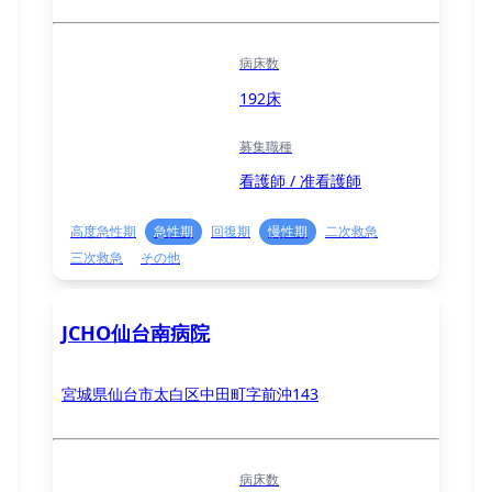
病床数
192床
募集職種
看護師 / 准看護師
高度急性期
急性期
回復期
慢性期
二次救急
三次救急
その他
JCHO仙台南病院
宮城県仙台市太白区中田町字前沖143
病床数