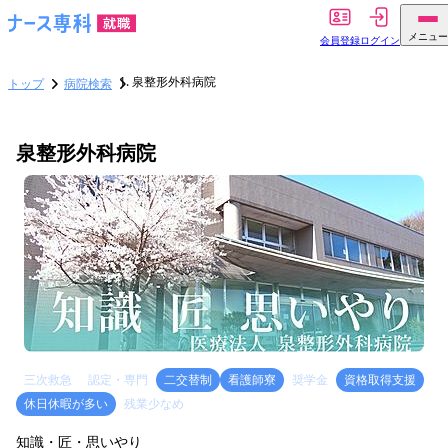
メニュー
会員登録
ログイン
泉整形外科病院
トップ
病院検索
泉整形外科病院
三次救急
認定・専門
二交替制
看護師寮
奨学金
資格取得支援
休日休暇が多い
残業少なめ
知識・匠・思いやり