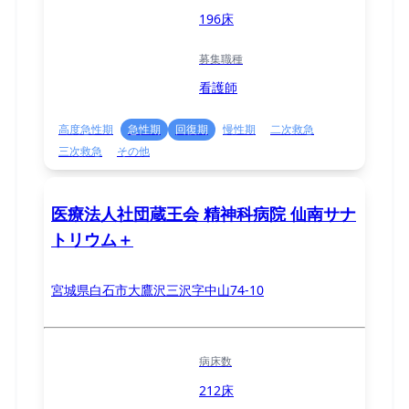
196床
募集職種
看護師
高度急性期
急性期
回復期
慢性期
二次救急
三次救急
その他
医療法人社団蔵王会 精神科病院 仙南サナ
トリウム＋
宮城県白石市大鷹沢三沢字中山74-10
病床数
212床