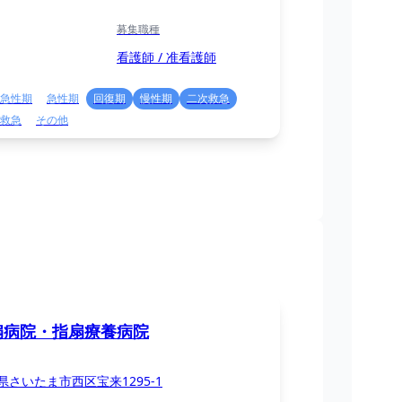
募集職種
看護師 / 准看護師
急性期
急性期
回復期
慢性期
二次救急
救急
その他
扇病院・指扇療養病院
県さいたま市西区宝来1295-1