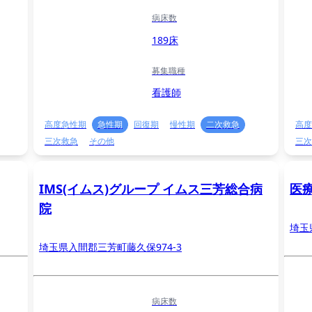
病床数
189床
募集職種
看護師
高度急性期
急性期
回復期
慢性期
二次救急
高度
三次救急
その他
三次
IMS(イムス)グループ イムス三芳総合病
医
院
埼玉
埼玉県入間郡三芳町藤久保974-3
病床数