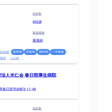
病床数
466床
募集職種
看護師
急性期
急性期
回復期
慢性期
二次救急
救急
その他
療法人光仁会 春日部厚生病院
県春日部市緑町6-11-48
病床数