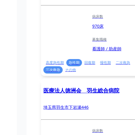
病床数
970床
募集職種
看護師 / 助産師
高度急性期
急性期
回復期
慢性期
二次救急
三次救急
その他
医療法人徳洲会 羽生総合病院
埼玉県羽生市下岩瀬446
病床数