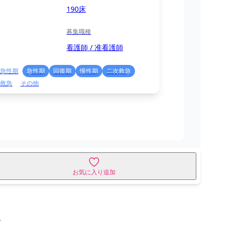
190床
募集職種
看護師 / 准看護師
急性期
急性期
回復期
慢性期
二次救急
救急
その他
お気に入り追加
せ