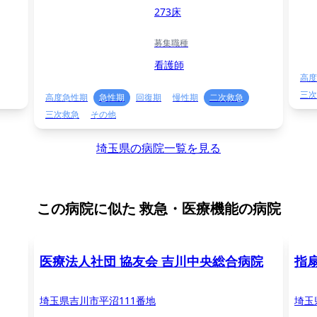
273床
募集職種
看護師
高度
三次
高度急性期
急性期
回復期
慢性期
二次救急
三次救急
その他
埼玉県の病院一覧を見る
この病院に似た
救急・医療機能の病院
医療法人社団 協友会 吉川中央総合病院
指
埼玉県吉川市平沼111番地
埼玉