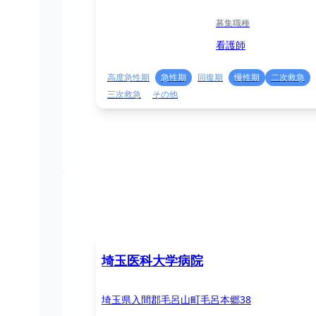
募集職種
看護師
高度急性期
急性期
回復期
慢性期
二次救急
三次救急
その他
埼玉医科大学病院
埼玉県入間郡毛呂山町毛呂本郷38