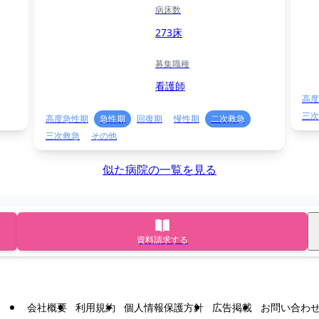
病床数
273床
募集職種
看護師
高度
三次
高度急性期
急性期
回復期
慢性期
二次救急
三次救急
その他
似た病院の一覧を見る
資料請求する
会社概要
利用規約
個人情報保護方針
広告掲載
お問い合わ