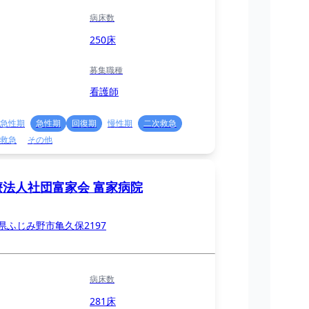
病床数
250床
募集職種
看護師
急性期
急性期
回復期
慢性期
二次救急
救急
その他
療法人社団富家会 富家病院
県ふじみ野市亀久保2197
病床数
281床