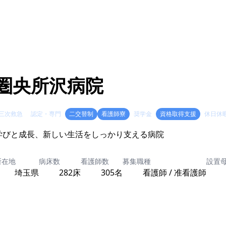
圏央所沢病院
三次救急
認定・専門
二交替制
看護師寮
奨学金
資格取得支援
休日休
学びと成長、新しい生活をしっかり支える病院
所在地
病床数
看護師数
募集職種
設置
埼玉県
282床
305名
看護師 / 准看護師