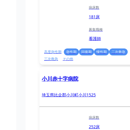
病床数
181床
募集職種
看護師
高度急性期
急性期
回復期
慢性期
二次救急
三次救急
その他
小川赤十字病院
埼玉県比企郡小川町小川1525
病床数
252床