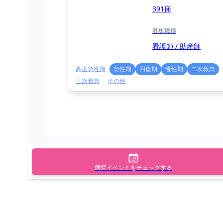
391床
募集職種
看護師 / 助産師
高度急性期
急性期
回復期
慢性期
二次救急
三次救急
その他
病院イベントをチェックする