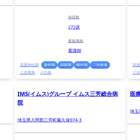
病床数
272床
募集職種
看護師
高度急性期
急性期
回復期
慢性期
二次救急
高度
三次救急
その他
三次
IMS(イムス)グループ イムス三芳総合病
医
院
埼玉
埼玉県入間郡三芳町藤久保974-3