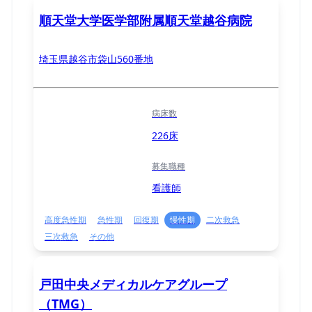
順天堂大学医学部附属順天堂越谷病院
埼玉県越谷市袋山560番地
病床数
226床
募集職種
看護師
高度急性期
急性期
回復期
慢性期
二次救急
三次救急
その他
戸田中央メディカルケアグループ
（TMG）