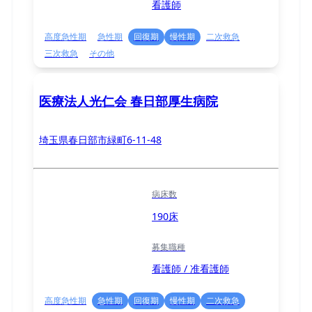
看護師
高度急性期
急性期
回復期
慢性期
二次救急
三次救急
その他
医療法人光仁会 春日部厚生病院
埼玉県春日部市緑町6-11-48
病床数
190床
募集職種
看護師 / 准看護師
高度急性期
急性期
回復期
慢性期
二次救急