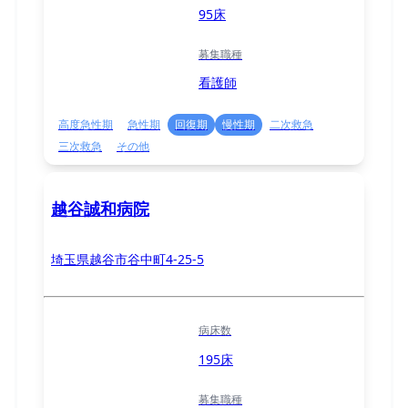
95床
募集職種
看護師
高度急性期
急性期
回復期
慢性期
二次救急
三次救急
その他
越谷誠和病院
埼玉県越谷市谷中町4-25-5
病床数
195床
募集職種