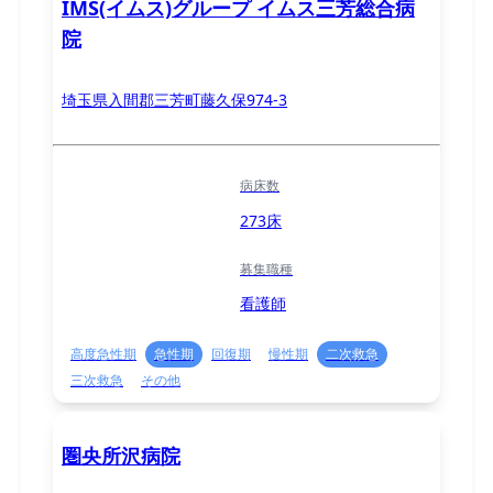
IMS(イムス)グループ イムス三芳総合病
院
埼玉県入間郡三芳町藤久保974-3
病床数
273床
募集職種
看護師
高度急性期
急性期
回復期
慢性期
二次救急
三次救急
その他
圏央所沢病院