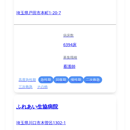
埼玉県戸田市本町1-20-7
病床数
6394床
募集職種
看護師
高度急性期
急性期
回復期
慢性期
二次救急
三次救急
その他
ふれあい生協病院
埼玉県川口市木曽呂1302-1