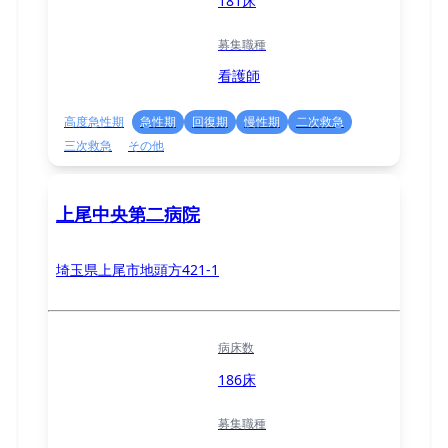
181床
募集職種
看護師
高度急性期
急性期
回復期
慢性期
二次救急
三次救急
その他
上尾中央第二病院
埼玉県上尾市地頭方421-1
病床数
186床
募集職種