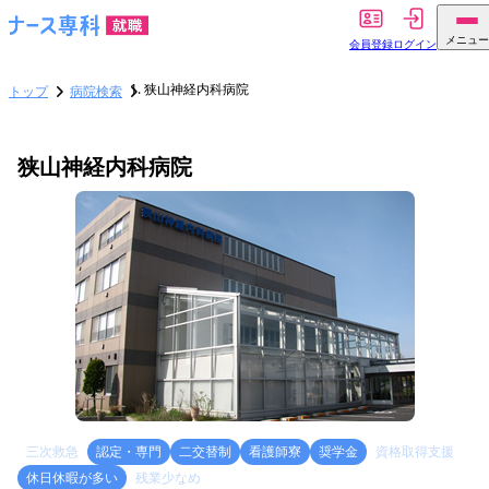
メニュー
会員登録
ログイン
狭山神経内科病院
トップ
病院検索
狭山神経内科病院
三次救急
認定・専門
二交替制
看護師寮
奨学金
資格取得支援
休日休暇が多い
残業少なめ