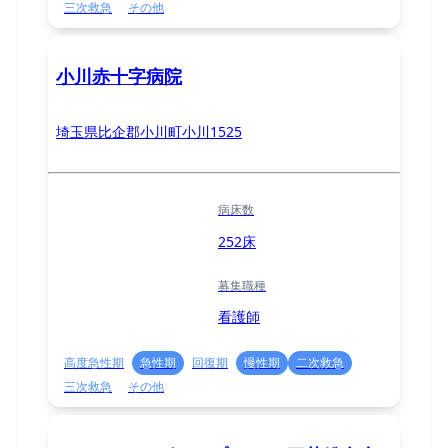
三次救急
その他
小川赤十字病院
埼玉県比企郡小川町小川1525
病床数
252床
募集職種
看護師
高度急性期
急性期
回復期
慢性期
二次救急
三次救急
その他