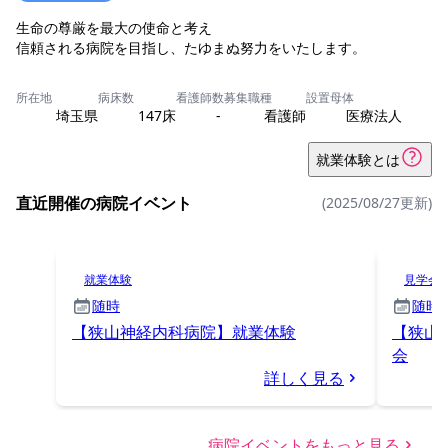
生命の尊厳を最大の使命と考え
信頼される病院を目指し、たゆまぬ努力をいたします。
所在地
病床数
看護師数
募集職種
設置母体
埼玉県
147床
-
看護師
医療法人
就業体験とは
直近開催の病院イベント
(2025/08/27更新)
就業体験
見学会
随時
随時
【狭山神経内科病院】就業体験
【狭山
会
詳しく見る
病院イベントをもっと見る