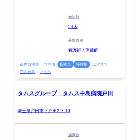
病床数
54床
募集職種
看護師 / 保健師
高度急性期
急性期
回復期
慢性期
二次救急
三次救急
その他
タムスグループ タムス中島病院戸田
埼玉県戸田市下戸田2-7-10
病床数