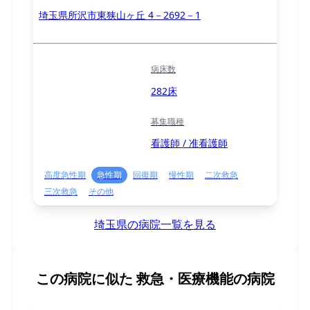
埼玉県所沢市東狭山ヶ丘 4－2692－1
病床数
282床
募集職種
看護師 / 准看護師
高度急性期
急性期
回復期
慢性期
二次救急
三次救急
その他
埼玉県の病院一覧を見る
この病院に似た
救急・医療機能の病院