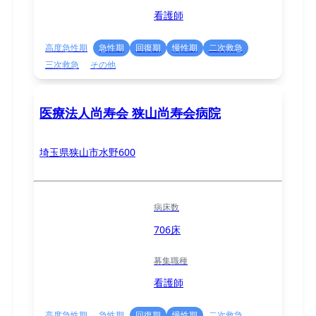
看護師
高度急性期
急性期
回復期
慢性期
二次救急
三次救急
その他
医療法人尚寿会 狭山尚寿会病院
埼玉県狭山市水野600
病床数
706床
募集職種
看護師
高度急性期
急性期
回復期
慢性期
二次救急