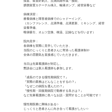
採血、留置針刺入、点滴回路作成・接続、
膀胱留置カテーテル挿入、輸液ポンプ、経管栄養など
病棟演習：
療養病棟と障害者病棟でのシャドーイング。
（カンファレンス、点滴準備、点滴更新、ミキシング、経管
栄養準備、
喀痰吸引、オムツ交換、検温、記録などを行います）
院内見学：
各病棟を実際に見学していただき、
当院のじっくりと患者さんに寄添った看護体制や
全体の雰囲気を直接感じていただきます。
当日は先輩看護師が対応し、
懇談会には新人看護師も参加します。
『成長のできる慢性期病院て？』
『実際の業務はどんなことをするの？』
『なぜこの病院を選んだの？』
『慢性期・回復期病院で勤務する良さは？』
など先輩看護師に色々なお話・質問することが可能です！
慢性期医療に興味がある✨
じっくりと患者さんに向き合って看護がしたい✨