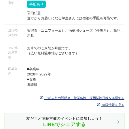
宿泊
手配あり
宿泊任意
遠方からお越しになる学生さんには宿泊の手配も可能です。
当日の
実習着（ユニフォーム）、病棟用シューズ（外履き）、筆記
持ち物
用具
その他
お車でのご来院が可能です。
注意事
（広い無料駐車場がございます）
項
応募条
■卒業年
件
2028年 2029年
■資格
看護師
上記以外の説明会・就業体験・採用試験日程を確認する
病院情報を見る
友だちと病院主催のイベントに参加しよう！
LINEでシェアする