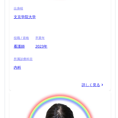
出身校
文京学院大学
役職 / 資格
卒業年
看護師
2023年
所属診療科目
内科
詳しく見る