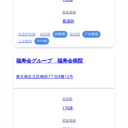
募集職種
看護師
高度急性期
急性期
回復期
慢性期
二次救急
三次救急
その他
福寿会グループ 福寿会病院
東京都足立区梅田7丁目8番12号
病床数
176床
募集職種