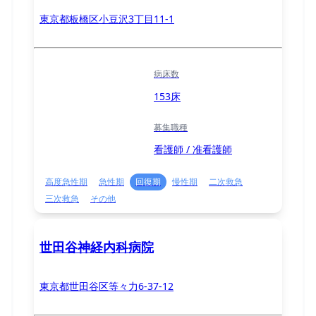
東京都板橋区小豆沢3丁目11-1
病床数
153床
募集職種
看護師 / 准看護師
高度急性期
急性期
回復期
慢性期
二次救急
三次救急
その他
世田谷神経内科病院
東京都世田谷区等々力6-37-12