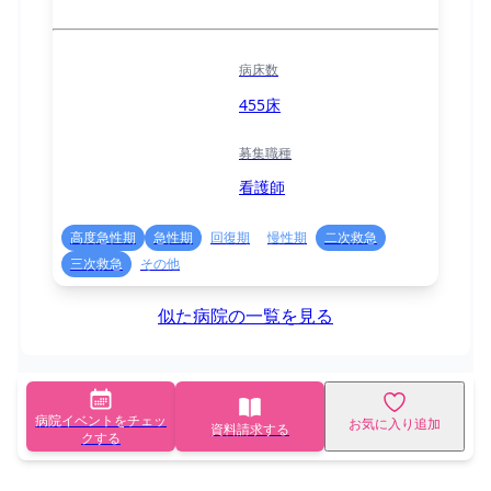
病床数
455床
募集職種
看護師
高度急性期
急性期
回復期
慢性期
二次救急
三次救急
その他
似た病院の一覧を見る
病院イベントをチェッ
お気に入り追加
資料請求する
クする