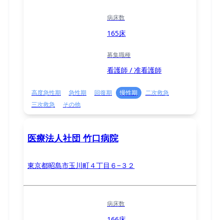
病床数
165床
募集職種
看護師 / 准看護師
高度急性期
急性期
回復期
慢性期
二次救急
三次救急
その他
医療法人社団 竹口病院
東京都昭島市玉川町４丁目６−３２
病床数
166床