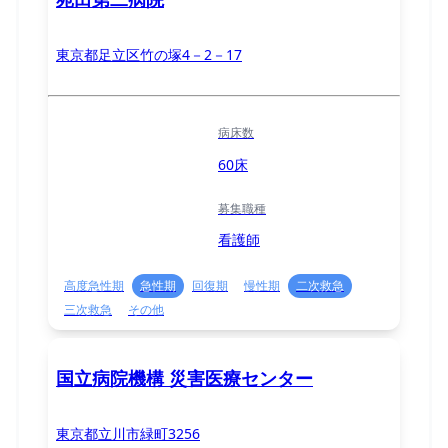
東京都足立区竹の塚4－2－17
病床数
60床
募集職種
看護師
高度急性期
急性期
回復期
慢性期
二次救急
三次救急
その他
国立病院機構 災害医療センター
東京都立川市緑町3256