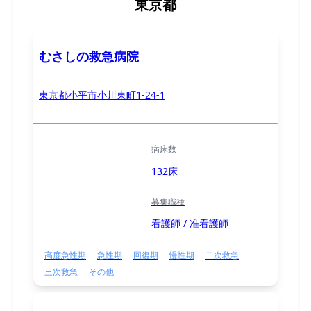
東京都
むさしの救急病院
東京都小平市小川東町1-24-1
病床数
132床
募集職種
看護師 / 准看護師
高度急性期
急性期
回復期
慢性期
二次救急
三次救急
その他