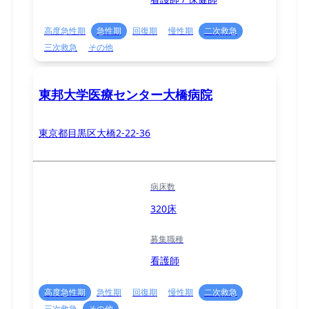
高度急性期
急性期
回復期
慢性期
二次救急
三次救急
その他
東邦大学医療センター大橋病院
東京都目黒区大橋2-22-36
病床数
320床
募集職種
看護師
高度急性期
急性期
回復期
慢性期
二次救急
三次救急
その他