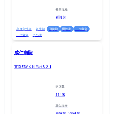
募集職種
看護師
高度急性期
急性期
回復期
慢性期
二次救急
三次救急
その他
成仁病院
東京都足立区島根3-2-1
病床数
114床
募集職種
看護師 / 保健師