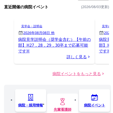
直近開催の病院イベント
(2026/08/03更新)
見学会・説明会
見学会
2026年08月08日 他
202
病院見学説明会（奨学金含む）【午前の
病院見
部】※27，28，29，30卒まで応募可能
部】※2
です※
です※
詳しく見る
病院イベントをもっと見る
病院・採用情報
病院イベント
先輩看護師