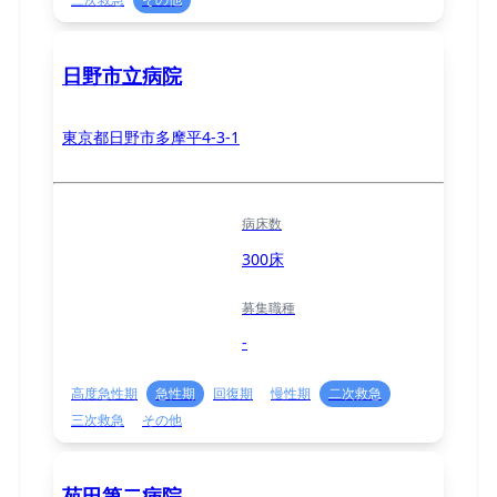
日野市立病院
東京都日野市多摩平4-3-1
病床数
300床
募集職種
-
高度急性期
急性期
回復期
慢性期
二次救急
三次救急
その他
苑田第二病院