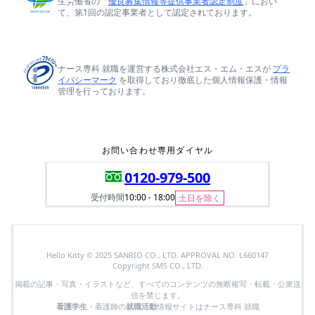
生労働省の「
優良募集情報等提供事業者認定制度
」におい
て、第1回の認定事業者として認定されております。
ナース専科 就職を運営する株式会社エス・エム・エスが
プラ
イバシーマーク
を取得しており徹底した個人情報保護・情報
管理を行っております。
お問い合わせ専用ダイヤル
0120-979-500
受付時間
10:00 - 18:00
土日を除く
Hello Kitty © 2025 SANRIO CO., LTD. APPROVAL NO. L660147
Copyright SMS CO., LTD.
掲載の記事・写真・イラストなど、すべてのコンテンツの無断複写・転載・公衆送
信を禁じます。
看護学生
・看護師の
就職活動
情報サイトはナース専科 就職