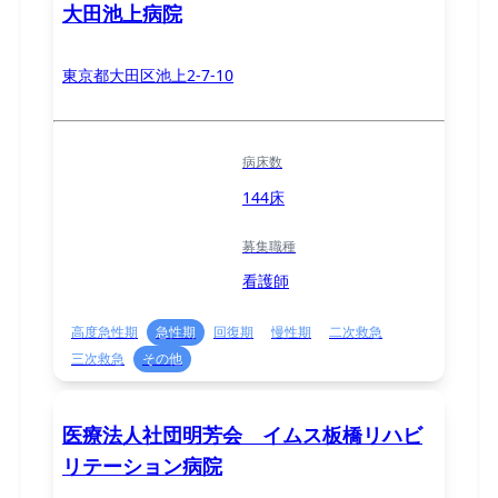
大田池上病院
東京都大田区池上2-7-10
病床数
144床
募集職種
看護師
高度急性期
急性期
回復期
慢性期
二次救急
三次救急
その他
医療法人社団明芳会 イムス板橋リハビ
リテーション病院