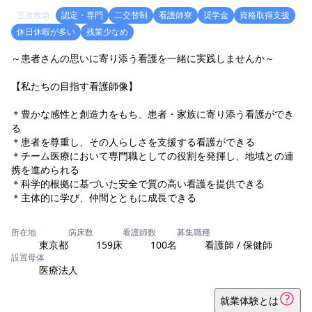
三次救急
認定・専門
二交替制
看護師寮
奨学金
資格取得支援
休日休暇が多い
残業少なめ
～患者さんの思いに寄り添う看護を一緒に実践しませんか～
【私たちの目指す看護師像】
＊豊かな感性と創造力をもち、患者・家族に寄り添う看護ができ
る
＊患者を尊重し、その人らしさを支援する看護ができる
＊チーム医療において専門職としての役割を発揮し、地域との連
携を進められる
＊科学的根拠に基づいた安全で質の高い看護を提供できる
＊主体的に学び、仲間とともに成長できる
所在地
病床数
看護師数
募集職種
東京都
159床
100名
看護師 / 保健師
設置母体
医療法人
就業体験とは