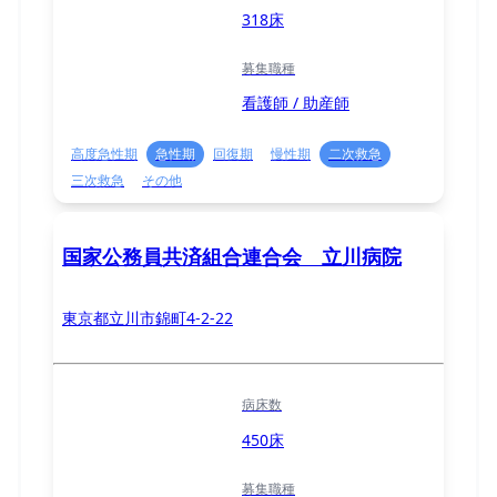
318床
募集職種
看護師 / 助産師
高度急性期
急性期
回復期
慢性期
二次救急
三次救急
その他
国家公務員共済組合連合会 立川病院
東京都立川市錦町4-2-22
病床数
450床
募集職種