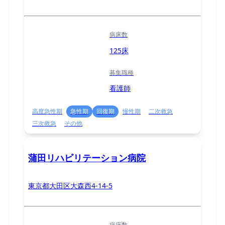
病床数
125床
募集職種
看護師
高度急性期
急性期
回復期
慢性期
二次救急
三次救急
その他
蒲田リハビリテーション病院
東京都大田区大森西4-14-5
病床数