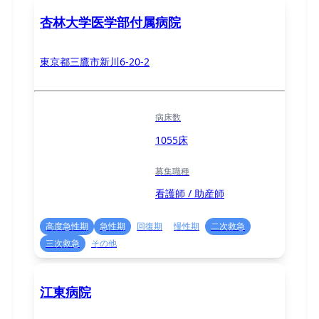
杏林大学医学部付属病院
東京都三鷹市新川6-20-2
病床数
1055床
募集職種
看護師 / 助産師
高度急性期
急性期
回復期
慢性期
二次救急
三次救急
その他
江東病院