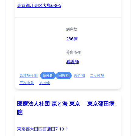
東京都江東区大島6-8-5
病床数
286床
募集職種
看護師
高度急性期
急性期
回復期
慢性期
二次救急
三次救急
その他
医療法人社団 森と海 東京 東京蒲田病
院
東京都大田区西蒲田7-10-1