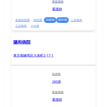
募集職種
看護師
高度急性期
急性期
回復期
慢性期
二次救急
三次救急
その他
陽和病院
東京都練馬区大泉町2-17-1
病床数
260床
募集職種
看護師