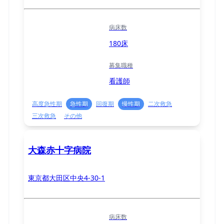
病床数
180床
募集職種
看護師
高度急性期
急性期
回復期
慢性期
二次救急
三次救急
その他
大森赤十字病院
東京都大田区中央4-30-1
病床数