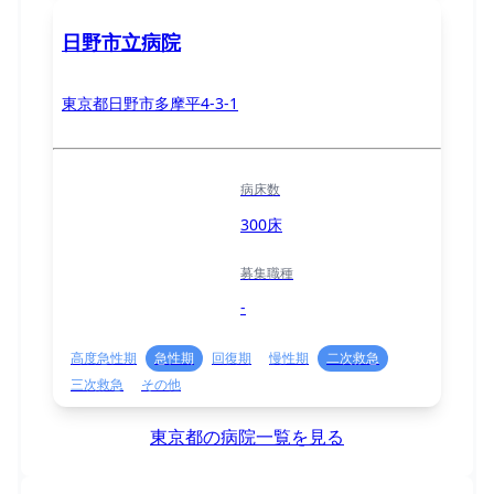
日野市立病院
東京都日野市多摩平4-3-1
病床数
300床
募集職種
-
高度急性期
急性期
回復期
慢性期
二次救急
三次救急
その他
東京都の病院一覧を見る