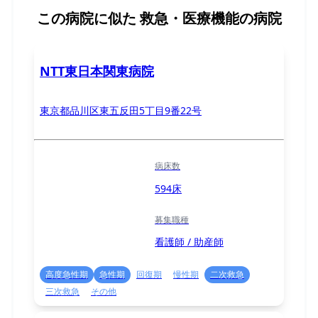
この病院に似た
救急・医療機能の病院
NTT東日本関東病院
東京都品川区東五反田5丁目9番22号
病床数
594床
募集職種
看護師 / 助産師
高度急性期
急性期
回復期
慢性期
二次救急
三次救急
その他