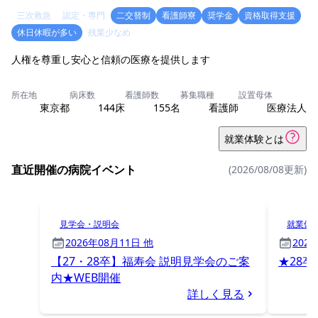
三次救急
認定・専門
二交替制
看護師寮
奨学金
資格取得支援
休日休暇が多い
残業少なめ
人権を尊重し安心と信頼の医療を提供します
所在地
病床数
看護師数
募集職種
設置母体
東京都
144床
155名
看護師
医療法人
就業体験とは
直近開催の病院イベント
(2026/08/08更新)
見学会・説明会
就業体
2026年08月11日 他
202
【27・28卒】福寿会 説明見学会のご案
★28
内★WEB開催
詳しく見る