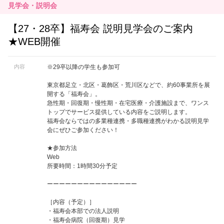
見学会・説明会
【27・28卒】福寿会 説明見学会のご案内
★WEB開催
内容
※29卒以降の学生も参加可
東京都足立・北区・葛飾区・荒川区などで、約60事業所を展
開する「福寿会」。
急性期・回復期・慢性期・在宅医療・介護施設まで、ワンス
トップでサービス提供している内容をご説明します。
福寿会ならではの多業種連携・多職種連携がわかる説明見学
会にぜひご参加ください！
★参加方法
Web
所要時間：1時間30分予定
ーーーーーーーーーーーーーーー
［内容（予定）］
・福寿会本部での法人説明
・福寿会病院（回復期）見学