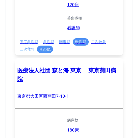
120床
募集職種
看護師
高度急性期
急性期
回復期
慢性期
二次救急
三次救急
その他
医療法人社団 森と海 東京 東京蒲田病
院
東京都大田区西蒲田7-10-1
病床数
180床