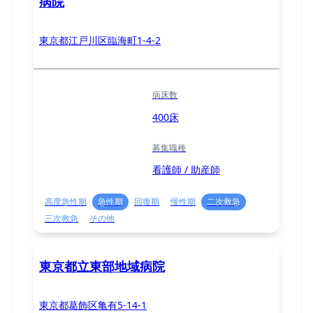
病院
東京都江戸川区臨海町1-4-2
病床数
400床
募集職種
看護師 / 助産師
高度急性期
急性期
回復期
慢性期
二次救急
三次救急
その他
東京都立東部地域病院
東京都葛飾区亀有5-14-1