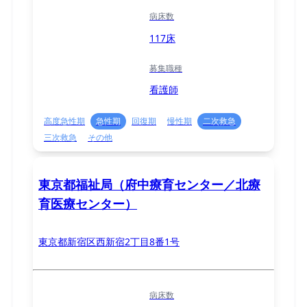
病床数
117床
募集職種
看護師
高度急性期
急性期
回復期
慢性期
二次救急
三次救急
その他
東京都福祉局（府中療育センター／北療
育医療センター）
東京都新宿区西新宿2丁目8番1号
病床数