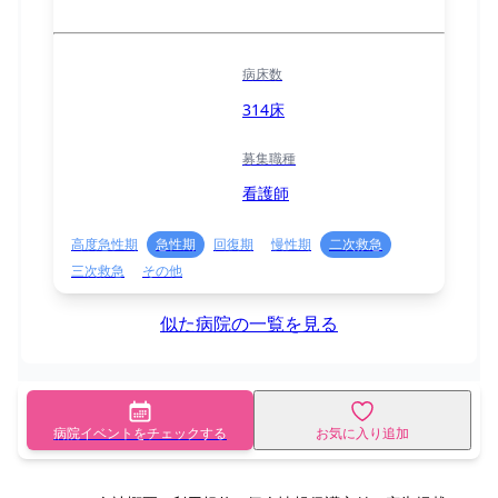
病床数
314床
募集職種
看護師
高度急性期
急性期
回復期
慢性期
二次救急
三次救急
その他
似た病院の一覧を見る
病院イベントをチェックする
お気に入り追加