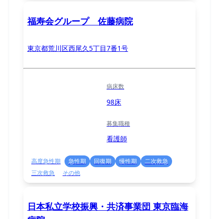
福寿会グループ 佐藤病院
東京都荒川区西尾久5丁目7番1号
病床数
98床
募集職種
看護師
高度急性期
急性期
回復期
慢性期
二次救急
三次救急
その他
日本私立学校振興・共済事業団 東京臨海