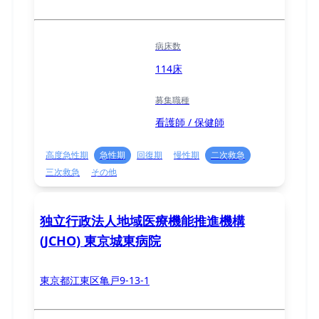
病床数
114床
募集職種
看護師 / 保健師
高度急性期
急性期
回復期
慢性期
二次救急
三次救急
その他
独立行政法人地域医療機能推進機構
(JCHO) 東京城東病院
東京都江東区亀戸9-13-1