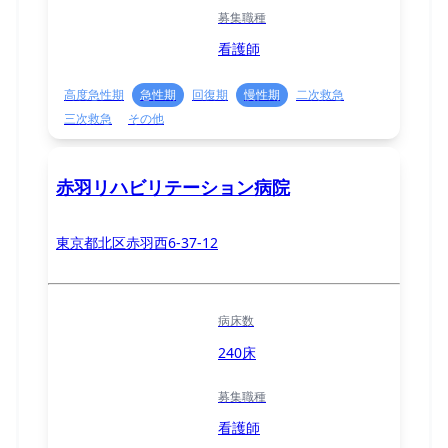
募集職種
看護師
高度急性期
急性期
回復期
慢性期
二次救急
三次救急
その他
赤羽リハビリテーション病院
東京都北区赤羽西6-37-12
病床数
240床
募集職種
看護師