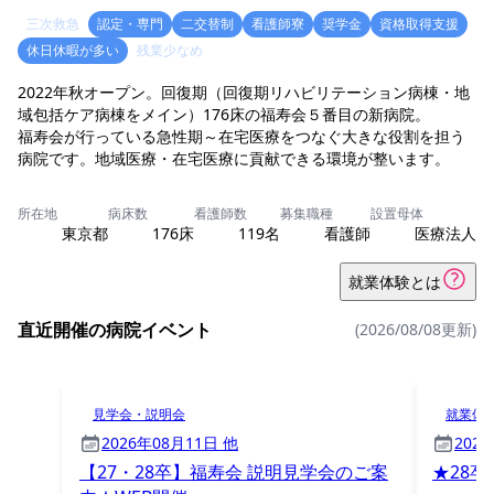
三次救急
認定・専門
二交替制
看護師寮
奨学金
資格取得支援
休日休暇が多い
残業少なめ
2022年秋オープン。回復期（回復期リハビリテーション病棟・地
域包括ケア病棟をメイン）176床の福寿会５番目の新病院。
福寿会が行っている急性期～在宅医療をつなぐ大きな役割を担う
病院です。地域医療・在宅医療に貢献できる環境が整います。
所在地
病床数
看護師数
募集職種
設置母体
東京都
176床
119名
看護師
医療法人
就業体験とは
直近開催の病院イベント
(2026/08/08更新)
見学会・説明会
就業体
2026年08月11日 他
202
【27・28卒】福寿会 説明見学会のご案
★28