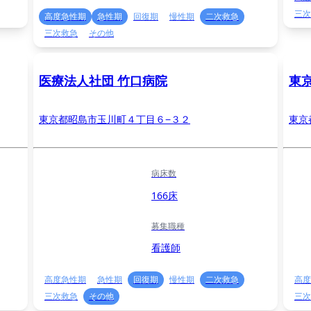
三次
高度急性期
急性期
回復期
慢性期
二次救急
三次救急
その他
医療法人社団 竹口病院
東
東京都昭島市玉川町４丁目６−３２
東京
病床数
166床
募集職種
看護師
高度急性期
急性期
回復期
慢性期
二次救急
高度
三次救急
その他
三次