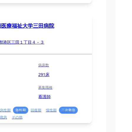
際医療福祉大学三田病院
都港区三田１丁目４－３
病床数
291床
募集職種
看護師
急性期
急性期
回復期
慢性期
二次救急
救急
その他