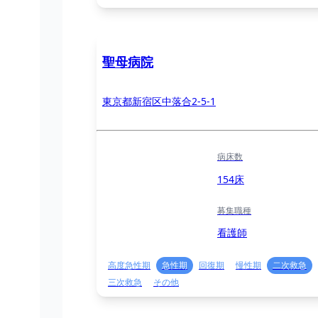
聖母病院
東京都新宿区中落合2-5-1
病床数
154床
募集職種
看護師
高度急性期
急性期
回復期
慢性期
二次救急
三次救急
その他