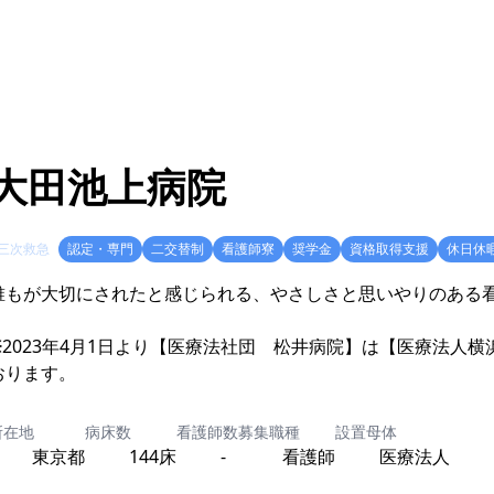
大田池上病院
三次救急
認定・専門
二交替制
看護師寮
奨学金
資格取得支援
休日休
誰もが大切にされたと感じられる、やさしさと思いやりのある
※2023年4月1日より【医療法社団 松井病院】は【医療法人
おります。
所在地
病床数
看護師数
募集職種
設置母体
東京都
144床
-
看護師
医療法人