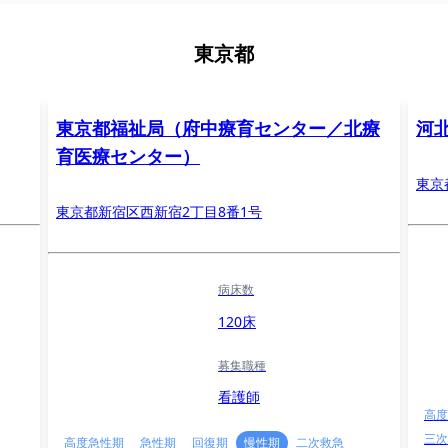
東京都
東京都福祉局（府中療育センター／北療
河
育医療センター）
東京
東京都新宿区西新宿2丁目8番1号
病床数
120床
募集職種
看護師
高度
三次
高度急性期
急性期
回復期
慢性期
二次救急