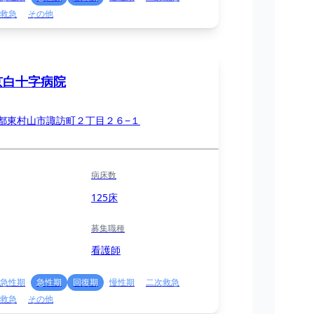
救急
その他
京白十字病院
都東村山市諏訪町２丁目２６−１
病床数
125床
募集職種
看護師
急性期
急性期
回復期
慢性期
二次救急
救急
その他