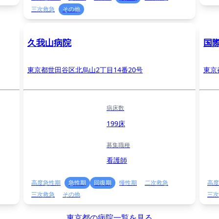
三次救急
その他
久我山病院
国
東京都世田谷区北烏山2丁目14番20号
東京
病床数
199床
募集職種
看護師
高度急性期
急性期
回復期
慢性期
二次救急
高度
三次救急
その他
三次
東京都の病院一覧を見る