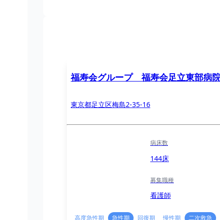
福寿会グループ 福寿会足立東部病
東京都足立区梅島2-35-16
病床数
144床
募集職種
看護師
高度急性期
急性期
回復期
慢性期
二次救急