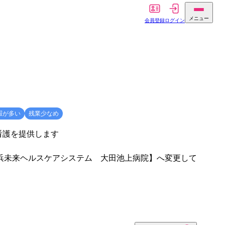
メニュー
会員登録
ログイン
暇が多い
残業少なめ
看護を提供します
横浜未来ヘルスケアシステム 大田池上病院】へ変更して