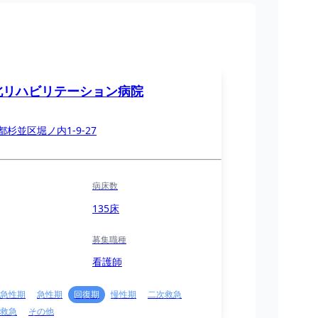
北リハビリテーション病院
都杉並区堀ノ内1-9-27
病床数
135床
募集職種
看護師
急性期
急性期
回復期
慢性期
二次救急
救急
その他