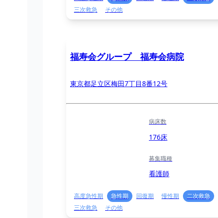
三次救急
その他
福寿会グループ 福寿会病院
東京都足立区梅田7丁目8番12号
病床数
176床
募集職種
看護師
高度急性期
急性期
回復期
慢性期
二次救急
三次救急
その他