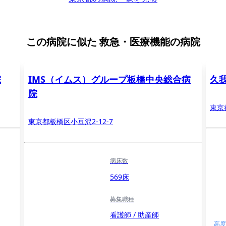
この病院に似た
救急・医療機能の病院
院
IMS（イムス）グループ板橋中央総合病
久
院
東京
東京都板橋区小豆沢2-12-7
病床数
569床
募集職種
看護師 / 助産師
高度