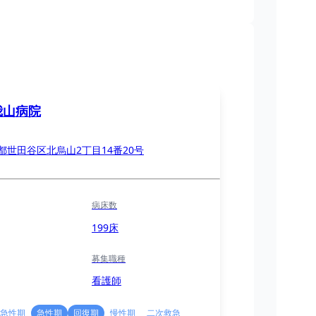
我山病院
都世田谷区北烏山2丁目14番20号
病床数
199床
募集職種
看護師
急性期
急性期
回復期
慢性期
二次救急