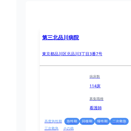
第三北品川病院
東京都品川区北品川3丁目3番7号
病床数
114床
募集職種
看護師
高度急性期
急性期
回復期
慢性期
二次救急
三次救急
その他