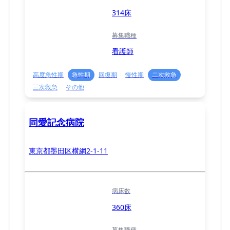
314床
募集職種
看護師
高度急性期
急性期
回復期
慢性期
二次救急
三次救急
その他
同愛記念病院
東京都墨田区横網2-1-11
病床数
360床
募集職種