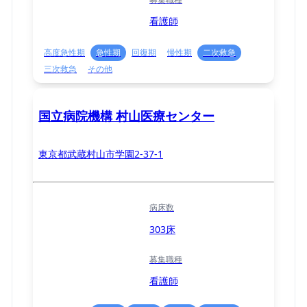
看護師
高度急性期
急性期
回復期
慢性期
二次救急
三次救急
その他
国立病院機構 村山医療センター
東京都武蔵村山市学園2-37-1
病床数
303床
募集職種
看護師