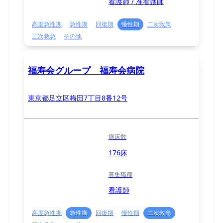
看護師 / 准看護師
高度急性期
急性期
回復期
慢性期
二次救急
三次救急
その他
福寿会グループ 福寿会病院
東京都足立区梅田7丁目8番12号
病床数
176床
募集職種
看護師
高度急性期
急性期
回復期
慢性期
二次救急