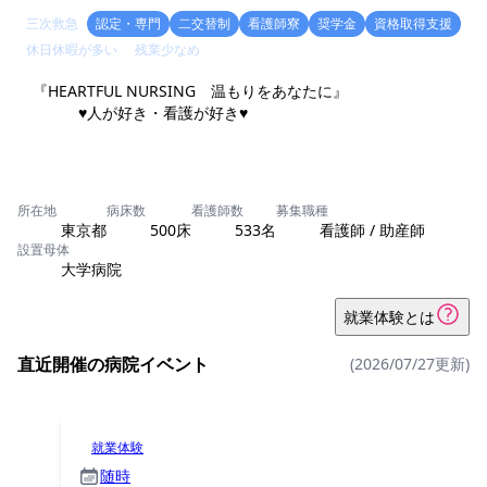
三次救急
認定・専門
二交替制
看護師寮
奨学金
資格取得支援
休日休暇が多い
残業少なめ
『HEARTFUL NURSING 温もりをあなたに』
♥人が好き・看護が好き♥
所在地
病床数
看護師数
募集職種
東京都
500床
533名
看護師 / 助産師
設置母体
大学病院
就業体験とは
直近開催の病院イベント
(2026/07/27更新)
就業体験
随時