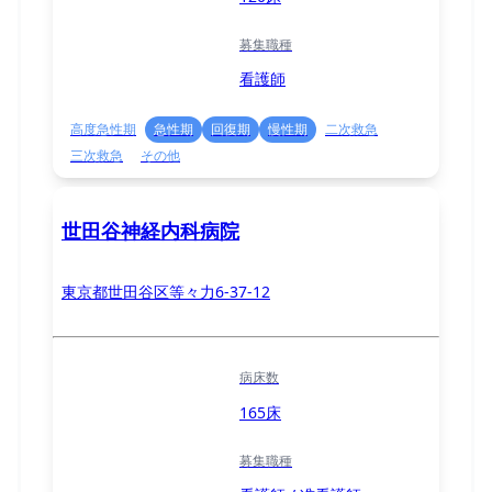
募集職種
看護師
高度急性期
急性期
回復期
慢性期
二次救急
三次救急
その他
世田谷神経内科病院
東京都世田谷区等々力6-37-12
病床数
165床
募集職種