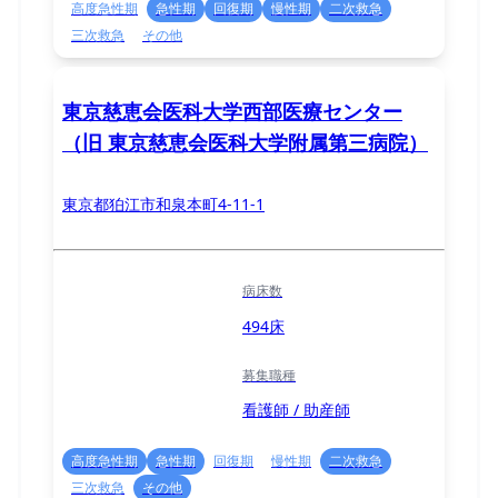
高度急性期
急性期
回復期
慢性期
二次救急
三次救急
その他
東京慈恵会医科大学西部医療センター
（旧 東京慈恵会医科大学附属第三病院）
東京都狛江市和泉本町4-11-1
病床数
494床
募集職種
看護師 / 助産師
高度急性期
急性期
回復期
慢性期
二次救急
三次救急
その他