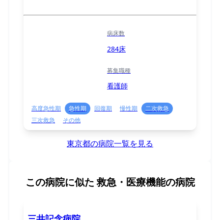
病床数
284床
募集職種
看護師
高度急性期
急性期
回復期
慢性期
二次救急
三次救急
その他
東京都の病院一覧を見る
この病院に似た
救急・医療機能の病院
三井記念病院