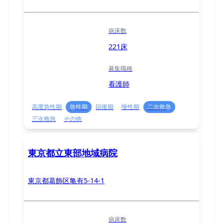
病床数
221床
募集職種
看護師
高度急性期
急性期
回復期
慢性期
二次救急
三次救急
その他
東京都立東部地域病院
東京都葛飾区亀有5-14-1
病床数