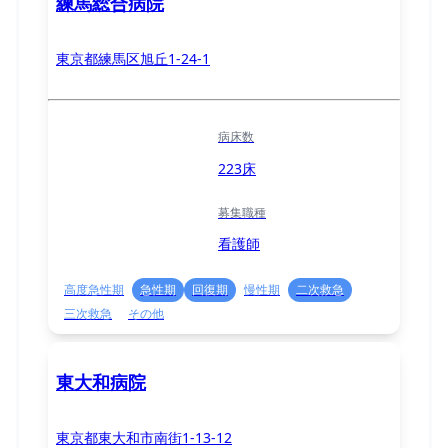
練馬総合病院
東京都練馬区旭丘1-24-1
病床数
223床
募集職種
看護師
高度急性期
急性期
回復期
慢性期
二次救急
三次救急
その他
東大和病院
東京都東大和市南街1-13-12