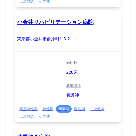
三次救急
その他
小金井リハビリテーション病院
東京都小金井市前原町1-3-2
病床数
220床
募集職種
看護師
高度急性期
急性期
回復期
慢性期
二次救急
三次救急
その他