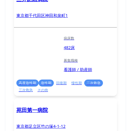
東京都千代田区神田和泉町1
病床数
482床
募集職種
看護師 / 助産師
高度急性期
急性期
回復期
慢性期
二次救急
三次救急
その他
苑田第一病院
東京都足立区竹の塚4-1-12