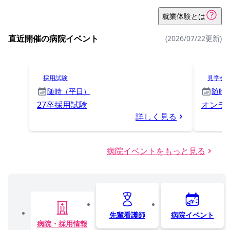
就業体験とは
直近開催の病院イベント
(2026/07/22更新)
採用試験
見学会
随時（平日）
随時
27卒採用試験
オンラ
詳しく見る
病院イベントをもっと見る
先輩看護師
病院イベント
病院・採用情報