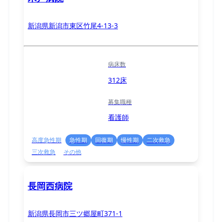
新潟県新潟市東区竹尾4-13-3
病床数
312床
募集職種
看護師
高度急性期
急性期
回復期
慢性期
二次救急
三次救急
その他
長岡西病院
新潟県長岡市三ツ郷屋町371-1