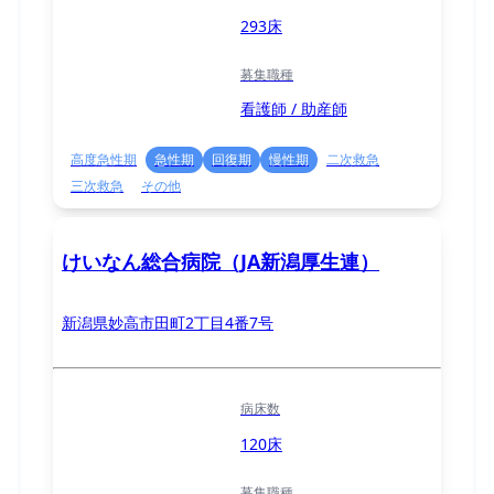
293床
募集職種
看護師 / 助産師
高度急性期
急性期
回復期
慢性期
二次救急
三次救急
その他
けいなん総合病院（JA新潟厚生連）
新潟県妙高市田町2丁目4番7号
病床数
120床
募集職種