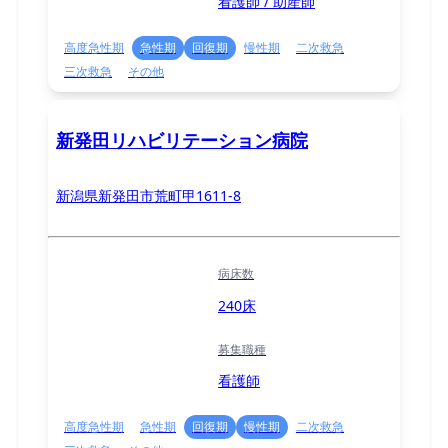
看護師 / 助産師
高度急性期
急性期
回復期
慢性期
二次救急
三次救急
その他
新発田リハビリテーション病院
新潟県新発田市荒町甲1611-8
病床数
240床
募集職種
看護師
高度急性期
急性期
回復期
慢性期
二次救急