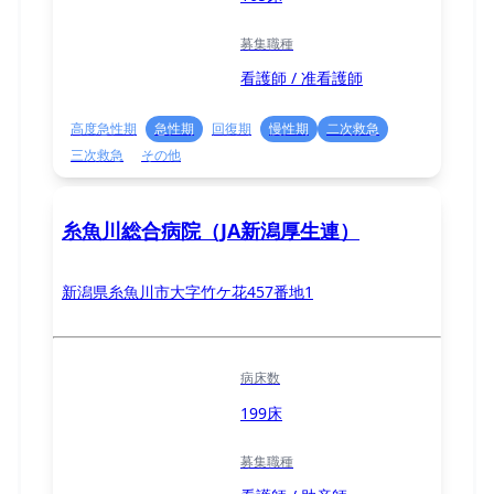
募集職種
看護師 / 准看護師
高度急性期
急性期
回復期
慢性期
二次救急
三次救急
その他
糸魚川総合病院（JA新潟厚生連）
新潟県糸魚川市大字竹ケ花457番地1
病床数
199床
募集職種