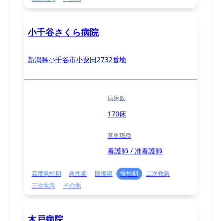
小千谷さくら病院
新潟県小千谷市小粟田2732番地
病床数
170床
募集職種
看護師 / 准看護師
高度急性期
急性期
回復期
慢性期
二次救急
三次救急
その他
木戸病院