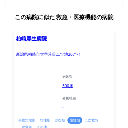
この病院に似た
救急・医療機能の病院
柏崎厚生病院
新潟県柏崎市大字茨目二ツ池2071-1
病床数
300床
募集職種
-
高度急性期
急性期
回復期
慢性期
二次救急
三次救急
その他