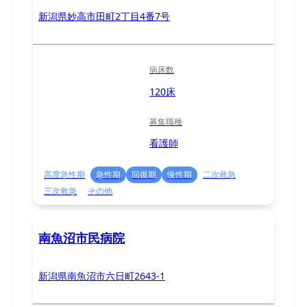
新潟県妙高市田町2丁目4番7号
病床数
120床
募集職種
看護師
高度急性期
急性期
回復期
慢性期
二次救急
三次救急
その他
南魚沼市民病院
新潟県南魚沼市六日町2643-1