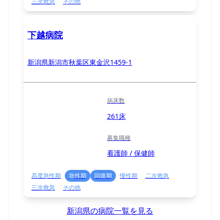
三次救急
その他
下越病院
新潟県新潟市秋葉区東金沢1459-1
病床数
261床
募集職種
看護師 / 保健師
高度急性期
急性期
回復期
慢性期
二次救急
三次救急
その他
新潟県の病院一覧を見る