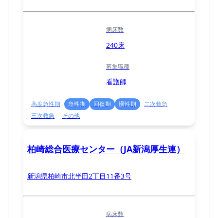
病床数
240床
募集職種
看護師
高度急性期
急性期
回復期
慢性期
二次救急
三次救急
その他
柏崎総合医療センター（JA新潟厚生連）
新潟県柏崎市北半田2丁目11番3号
病床数