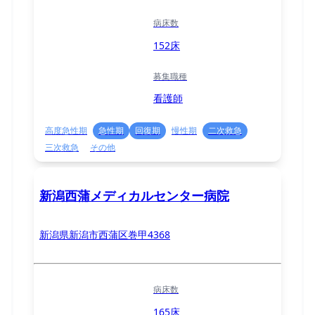
病床数
152床
募集職種
看護師
高度急性期
急性期
回復期
慢性期
二次救急
三次救急
その他
新潟西蒲メディカルセンター病院
新潟県新潟市西蒲区巻甲4368
病床数
165床