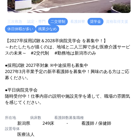
三次救急
認定・専門
二交替制
看護師寮
奨学金
資格取得支援
休日休暇が多い
残業少なめ
【2027卒採用試験＆2028卒病院見学会 を募集中！】
～わたしたちが描くのは、地域と二人三脚で歩む医療介護サービ
スの未来～ #2交代制 #勤務地は新潟市のみ
●採用試験 2027卒対象 ※中途採用も募集中
2027年3月卒業予定の新卒看護師を募集中！興味のある方はご応
募ください。
●平日病院見学会
随時受付中！仕事内容の説明や施設見学を通して、職場の雰囲気
を感じてください。
所在地
病床数
看護師数
募集職種
新潟県
249床
-
看護師 / 保健師
設置母体
医療法人