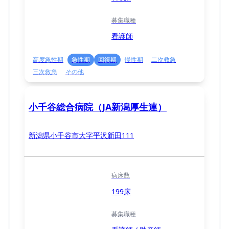
募集職種
看護師
高度急性期
急性期
回復期
慢性期
二次救急
三次救急
その他
小千谷総合病院（JA新潟厚生連）
新潟県小千谷市大字平沢新田111
病床数
199床
募集職種