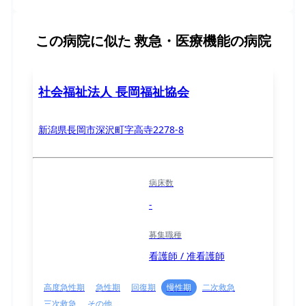
この病院に似た
救急・医療機能の病院
社会福祉法人 長岡福祉協会
新潟県長岡市深沢町字高寺2278-8
病床数
-
募集職種
看護師 / 准看護師
高度急性期
急性期
回復期
慢性期
二次救急
三次救急
その他