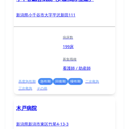
新潟県小千谷市大字平沢新田111
病床数
199床
募集職種
看護師 / 助産師
高度急性期
急性期
回復期
慢性期
二次救急
三次救急
その他
木戸病院
新潟県新潟市東区竹尾4-13-3