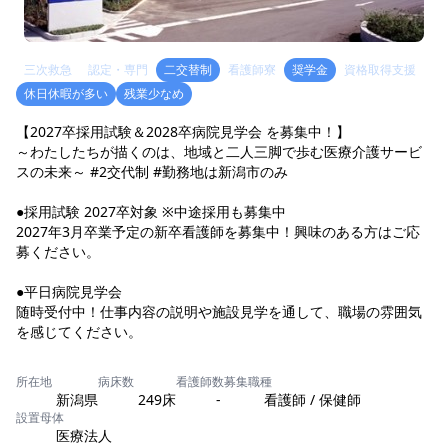
三次救急
認定・専門
二交替制
看護師寮
奨学金
資格取得支援
休日休暇が多い
残業少なめ
【2027卒採用試験＆2028卒病院見学会 を募集中！】
～わたしたちが描くのは、地域と二人三脚で歩む医療介護サービ
スの未来～ #2交代制 #勤務地は新潟市のみ
●採用試験 2027卒対象 ※中途採用も募集中
2027年3月卒業予定の新卒看護師を募集中！興味のある方はご応
募ください。
●平日病院見学会
随時受付中！仕事内容の説明や施設見学を通して、職場の雰囲気
を感じてください。
所在地
病床数
看護師数
募集職種
新潟県
249床
-
看護師 / 保健師
設置母体
医療法人