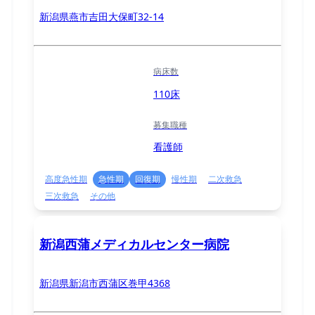
新潟県燕市吉田大保町32-14
病床数
110床
募集職種
看護師
高度急性期
急性期
回復期
慢性期
二次救急
三次救急
その他
新潟西蒲メディカルセンター病院
新潟県新潟市西蒲区巻甲4368