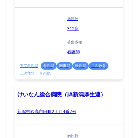
病床数
312床
募集職種
看護師
高度急性期
急性期
回復期
慢性期
二次救急
三次救急
その他
けいなん総合病院（JA新潟厚生連）
新潟県妙高市田町2丁目4番7号
病床数