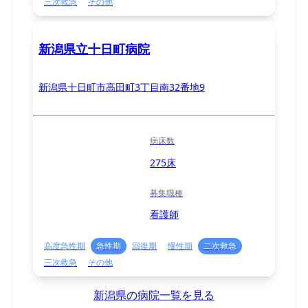
三次救急
その他
新潟県立十日町病院
新潟県十日町市高田町3丁目南32番地9
病床数
275床
募集職種
看護師
高度急性期
急性期
回復期
慢性期
二次救急
三次救急
その他
新潟県の病院一覧を見る