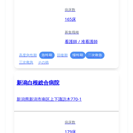
病床数
165床
募集職種
看護師 / 准看護師
高度急性期
急性期
回復期
慢性期
二次救急
三次救急
その他
新潟白根総合病院
新潟県新潟市南区上下諏訪木770-1
病床数
179床