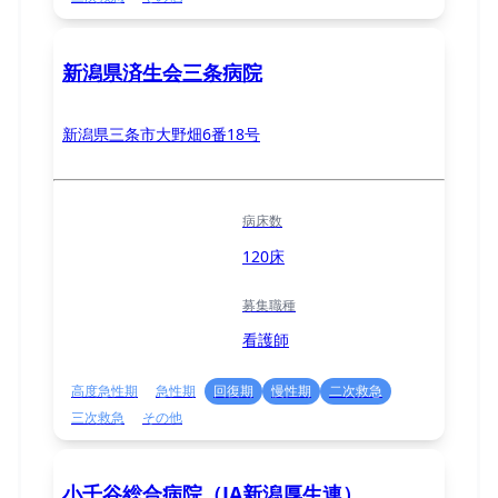
新潟県済生会三条病院
新潟県三条市大野畑6番18号
病床数
120床
募集職種
看護師
高度急性期
急性期
回復期
慢性期
二次救急
三次救急
その他
小千谷総合病院（JA新潟厚生連）