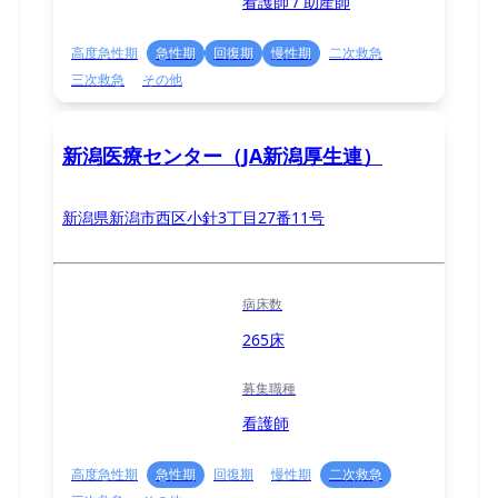
看護師 / 助産師
高度急性期
急性期
回復期
慢性期
二次救急
三次救急
その他
新潟医療センター（JA新潟厚生連）
新潟県新潟市西区小針3丁目27番11号
病床数
265床
募集職種
看護師
高度急性期
急性期
回復期
慢性期
二次救急