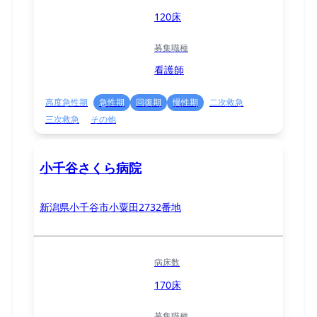
120床
募集職種
看護師
高度急性期
急性期
回復期
慢性期
二次救急
三次救急
その他
小千谷さくら病院
新潟県小千谷市小粟田2732番地
病床数
170床
募集職種