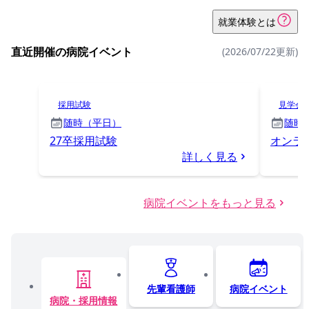
就業体験とは
直近開催の病院イベント
(2026/07/22更新)
採用試験
見学会
随時（平日）
随時
27卒採用試験
オンラ
詳しく見る
病院イベントをもっと見る
先輩看護師
病院イベント
病院・採用情報