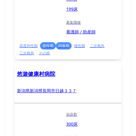
199床
募集職種
看護師 / 助産師
高度急性期
急性期
回復期
慢性期
二次救急
三次救急
その他
悠遊健康村病院
新潟県新潟県長岡市日越３３７
病床数
300床