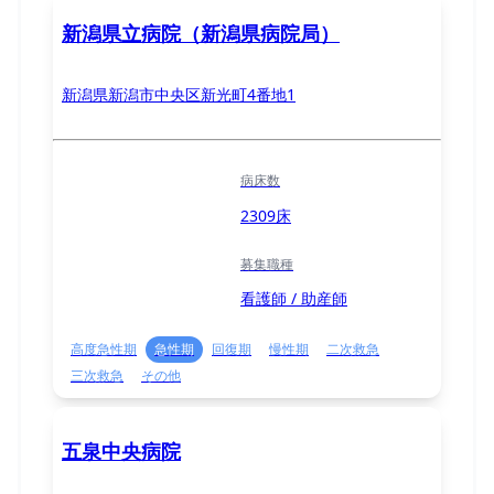
新潟県立病院（新潟県病院局）
新潟県新潟市中央区新光町4番地1
病床数
2309床
募集職種
看護師 / 助産師
高度急性期
急性期
回復期
慢性期
二次救急
三次救急
その他
五泉中央病院