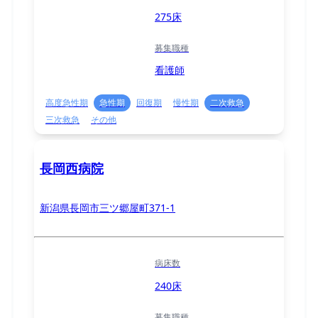
275床
募集職種
看護師
高度急性期
急性期
回復期
慢性期
二次救急
三次救急
その他
長岡西病院
新潟県長岡市三ツ郷屋町371-1
病床数
240床
募集職種