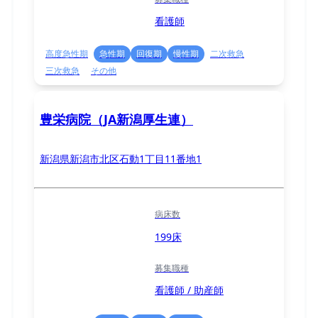
看護師
高度急性期
急性期
回復期
慢性期
二次救急
三次救急
その他
豊栄病院（JA新潟厚生連）
新潟県新潟市北区石動1丁目11番地1
病床数
199床
募集職種
看護師 / 助産師