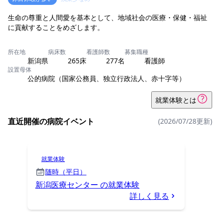
生命の尊重と人間愛を基本として、地域社会の医療・保健・福祉
に貢献することをめざします。
所在地
病床数
看護師数
募集職種
新潟県
265床
277名
看護師
設置母体
公的病院（国家公務員、独立行政法人、赤十字等）
就業体験とは
直近開催の病院イベント
(2026/07/28更新)
就業体験
随時（平日）
新潟医療センター の就業体験
詳しく見る