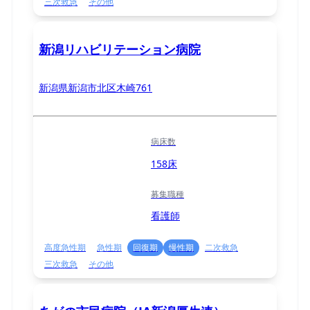
三次救急
その他
新潟リハビリテーション病院
新潟県新潟市北区木崎761
病床数
158床
募集職種
看護師
高度急性期
急性期
回復期
慢性期
二次救急
三次救急
その他