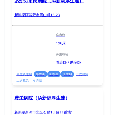
あがの市民病院（JA新潟厚生連）
新潟県阿賀野市岡山町13-23
病床数
196床
募集職種
看護師 / 助産師
高度急性期
急性期
回復期
慢性期
二次救急
三次救急
その他
豊栄病院（JA新潟厚生連）
新潟県新潟市北区石動1丁目11番地1