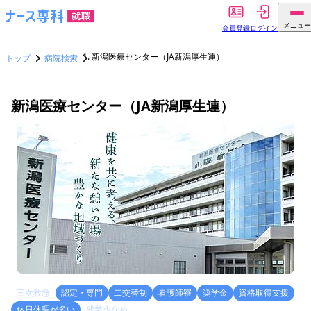
メニュー
会員登録
ログイン
新潟医療センター（JA新潟厚生連）
トップ
病院検索
新潟医療センター（JA新潟厚生連）
三次救急
認定・専門
二交替制
看護師寮
奨学金
資格取得支援
休日休暇が多い
残業少なめ