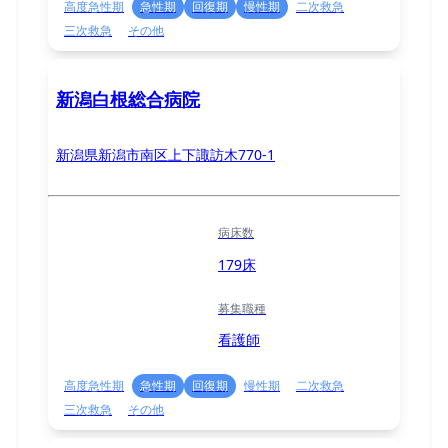
高度急性期
急性期
回復期
慢性期
二次救急
三次救急
その他
新潟白根総合病院
新潟県新潟市南区上下諏訪木770-1
病床数
179床
募集職種
看護師
高度急性期
急性期
回復期
慢性期
二次救急
三次救急
その他