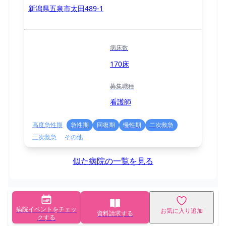
新潟県五泉市太田489-1
病床数
170床
募集職種
看護師
高度急性期
急性期
回復期
慢性期
二次救急
三次救急
その他
似た病院の一覧を見る
病院イベントをチェッ
お気に入り追加
資料請求する
クする