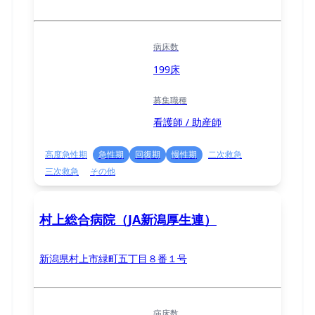
病床数
199床
募集職種
看護師 / 助産師
高度急性期
急性期
回復期
慢性期
二次救急
三次救急
その他
村上総合病院（JA新潟厚生連）
新潟県村上市緑町五丁目８番１号
病床数