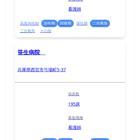
看護師
高度急性期
急性期
回復期
慢性期
二次救急
三次救急
その他
笹生病院
兵庫県西宮市弓場町5-37
病床数
195床
募集職種
看護師