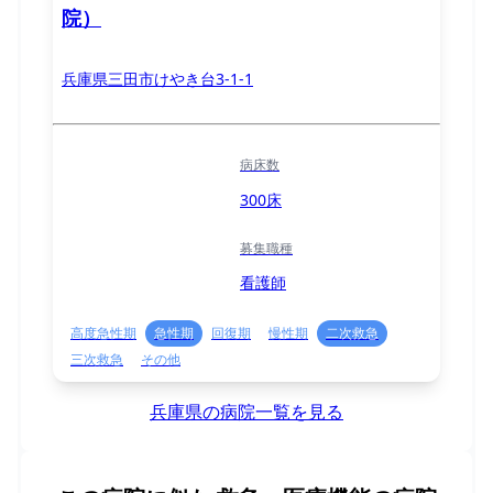
院）
兵庫県三田市けやき台3-1-1
病床数
300床
募集職種
看護師
高度急性期
急性期
回復期
慢性期
二次救急
三次救急
その他
兵庫県の病院一覧を見る