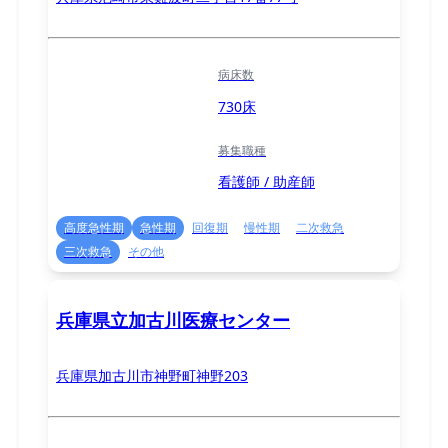
病床数
730床
募集職種
看護師 / 助産師
高度急性期
急性期
回復期
慢性期
二次救急
三次救急
その他
兵庫県立加古川医療センター
兵庫県加古川市神野町神野203