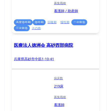
募集職種
看護師 / 助産師
高度急性期
急性期
回復期
慢性期
二次救急
三次救急
その他
医療法人徳洲会 高砂西部病院
兵庫県高砂市中筋1-10-41
病床数
219床
募集職種
看護師