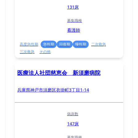
131床
募集職種
看護師
高度急性期
急性期
回復期
慢性期
二次救急
三次救急
その他
医療法人社団慈恵会 新須磨病院
兵庫県神戸市須磨区衣掛町3丁目1-14
病床数
147床
募集職種