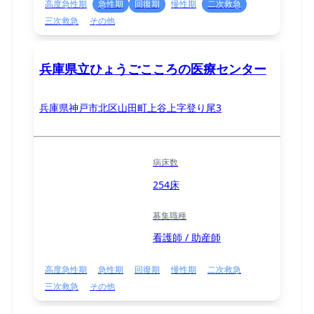
高度急性期
急性期
回復期
慢性期
二次救急
三次救急
その他
兵庫県立ひょうごこころの医療センター
兵庫県神戸市北区山田町上谷上字登り尾3
病床数
254床
募集職種
看護師 / 助産師
高度急性期
急性期
回復期
慢性期
二次救急
三次救急
その他