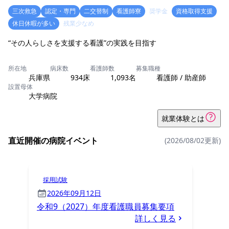
三次救急
認定・専門
二交替制
看護師寮
奨学金
資格取得支援
休日休暇が多い
残業少なめ
“その人らしさを支援する看護”の実践を目指す
所在地
病床数
看護師数
募集職種
兵庫県
934床
1,093名
看護師 / 助産師
設置母体
大学病院
就業体験とは
直近開催の病院イベント
(2026/08/02更新)
採用試験
2026年09月12日
令和9（2027）年度看護職員募集要項
詳しく見る