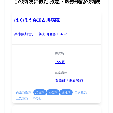
この病院に似た
救急・医療機能の病院
はくほう会加古川病院
兵庫県加古川市神野町西条1545-1
病床数
199床
募集職種
看護師 / 准看護師
高度急性期
急性期
回復期
慢性期
二次救急
三次救急
その他