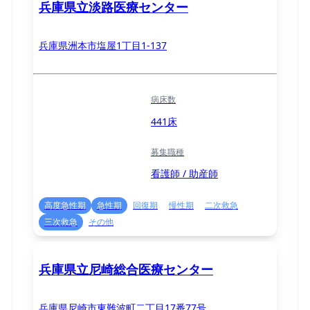
兵庫県立淡路医療センター
兵庫県洲本市塩屋1丁目1-137
病床数
441床
募集職種
看護師 / 助産師
高度急性期
急性期
回復期
慢性期
二次救急
三次救急
その他
兵庫県立尼崎総合医療センター
兵庫県尼崎市東難波町二丁目17番77号