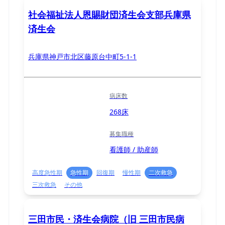
社会福祉法人恩賜財団済生会支部兵庫県
済生会
兵庫県神戸市北区藤原台中町5-1-1
病床数
268床
募集職種
看護師 / 助産師
高度急性期
急性期
回復期
慢性期
二次救急
三次救急
その他
三田市民・済生会病院（旧 三田市民病