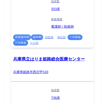
病床数
353床
募集職種
看護師 / 助産師
高度急性期
急性期
回復期
慢性期
二次救急
三次救急
その他
兵庫県立はりま姫路総合医療センター
兵庫県姫路市西庄甲520
病床数
736床