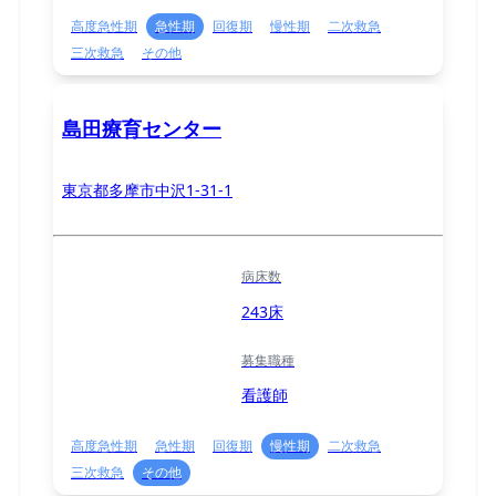
高度急性期
急性期
回復期
慢性期
二次救急
三次救急
その他
島田療育センター
東京都多摩市中沢1-31-1
病床数
243床
募集職種
看護師
高度急性期
急性期
回復期
慢性期
二次救急
三次救急
その他