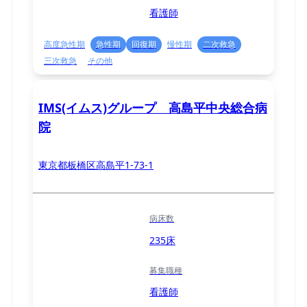
看護師
高度急性期
急性期
回復期
慢性期
二次救急
三次救急
その他
IMS(イムス)グループ 高島平中央総合病
院
東京都板橋区高島平1-73-1
病床数
235床
募集職種
看護師