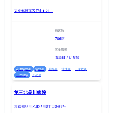
東京都新宿区戸山1-21-1
病床数
706床
募集職種
看護師 / 助産師
高度急性期
急性期
回復期
慢性期
二次救急
三次救急
その他
第三北品川病院
東京都品川区北品川3丁目3番7号