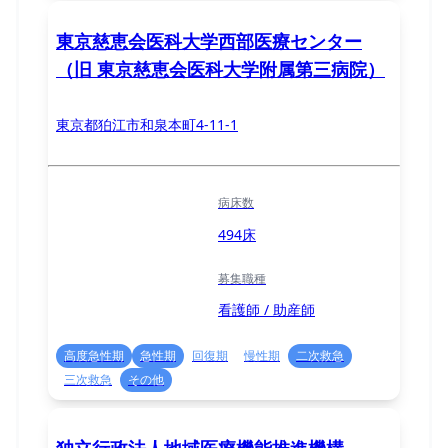
東京慈恵会医科大学西部医療センター
（旧 東京慈恵会医科大学附属第三病院）
東京都狛江市和泉本町4-11-1
病床数
494床
募集職種
看護師 / 助産師
高度急性期
急性期
回復期
慢性期
二次救急
三次救急
その他
独立行政法人地域医療機能推進機構