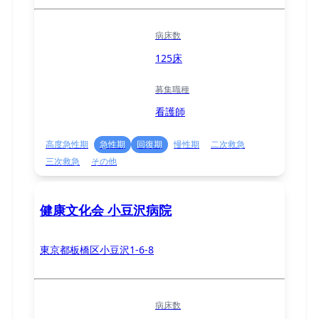
病床数
125床
募集職種
看護師
高度急性期
急性期
回復期
慢性期
二次救急
三次救急
その他
健康文化会 小豆沢病院
東京都板橋区小豆沢1-6-8
病床数