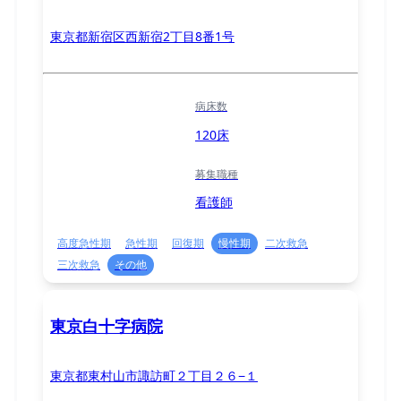
東京都新宿区西新宿2丁目8番1号
病床数
120床
募集職種
看護師
高度急性期
急性期
回復期
慢性期
二次救急
三次救急
その他
東京白十字病院
東京都東村山市諏訪町２丁目２６−１