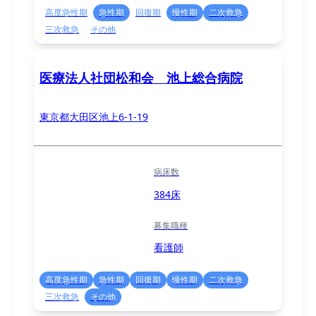
高度急性期
急性期
回復期
慢性期
二次救急
三次救急
その他
医療法人社団松和会 池上総合病院
東京都大田区池上6-1-19
病床数
384床
募集職種
看護師
高度急性期
急性期
回復期
慢性期
二次救急
三次救急
その他