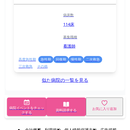
病床数
114床
募集職種
看護師
高度急性期
急性期
回復期
慢性期
二次救急
三次救急
その他
似た病院の一覧を見る
病院イベントをチェッ
お気に入り追加
資料請求する
クする
会社概要
利用規約
個人情報保護方針
広告掲載