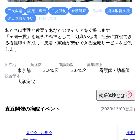
三次救急
認定・専門
二交替制
看護師寮
奨学金
資格取得支援
休日休暇が多い
残業少なめ
私たちは実践と教育であなたのキャリアを支援します
「至誠一貫」を建学の精神として、組織や地域、社会に貢献でき
る看護職を育成し、患者・家族が安心できる医療サービスを提供
します
所在地
病床数
看護師数
募集職種
東京都
3,246床
3,645名
看護師 / 助産師
設置母体
大学病院
就業体験とは
直近開催の病院イベント
(2025/12/09更新)
見学会・説明会
就業体