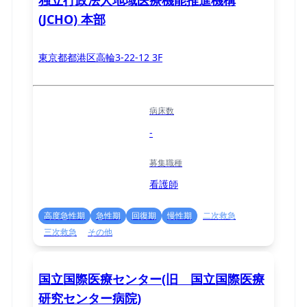
(JCHO) 本部
東京都都港区高輪3-22-12 3F
病床数
-
募集職種
看護師
高度急性期
急性期
回復期
慢性期
二次救急
三次救急
その他
国立国際医療センター(旧 国立国際医療
研究センター病院)