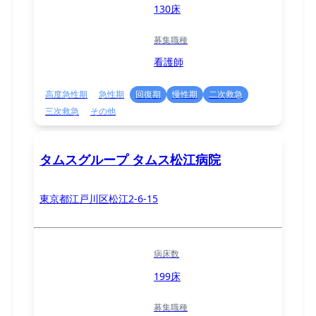
130床
募集職種
看護師
高度急性期
急性期
回復期
慢性期
二次救急
三次救急
その他
タムスグループ タムス松江病院
東京都江戸川区松江2-6-15
病床数
199床
募集職種