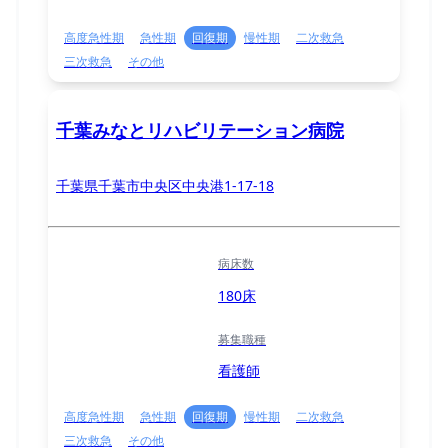
高度急性期
急性期
回復期
慢性期
二次救急
三次救急
その他
千葉みなとリハビリテーション病院
千葉県千葉市中央区中央港1-17-18
病床数
180床
募集職種
看護師
高度急性期
急性期
回復期
慢性期
二次救急
三次救急
その他