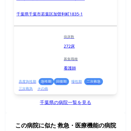
千葉県千葉市若葉区加曽利町1835-1
病床数
272床
募集職種
看護師
高度急性期
急性期
回復期
慢性期
二次救急
三次救急
その他
千葉県の病院一覧を見る
この病院に似た
救急・医療機能の病院