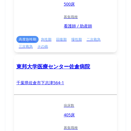
500床
募集職種
看護師 / 助産師
高度急性期
急性期
回復期
慢性期
二次救急
三次救急
その他
東邦大学医療センター佐倉病院
千葉県佐倉市下志津564-1
病床数
405床
募集職種