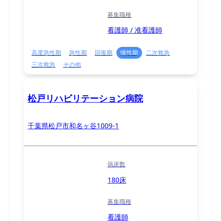
募集職種
看護師 / 准看護師
高度急性期
急性期
回復期
慢性期
二次救急
三次救急
その他
松戸リハビリテーション病院
千葉県松戸市和名ヶ谷1009-1
病床数
180床
募集職種
看護師