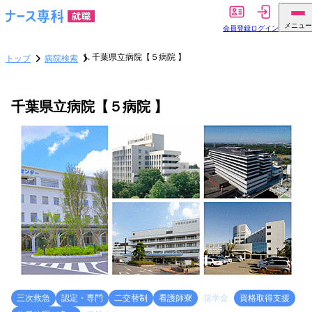
メニュー
会員登録
ログイン
千葉県立病院【５病院 】
トップ
病院検索
千葉県立病院【５病院 】
三次救急
認定・専門
二交替制
看護師寮
奨学金
資格取得支援