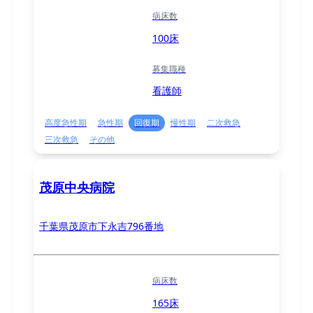
病床数
100床
募集職種
看護師
高度急性期
急性期
回復期
慢性期
二次救急
三次救急
その他
茂原中央病院
千葉県茂原市下永吉796番地
病床数
165床