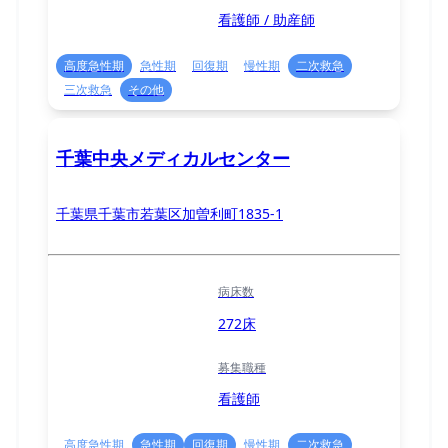
看護師 / 助産師
高度急性期
急性期
回復期
慢性期
二次救急
三次救急
その他
千葉中央メディカルセンター
千葉県千葉市若葉区加曽利町1835-1
病床数
272床
募集職種
看護師
高度急性期
急性期
回復期
慢性期
二次救急