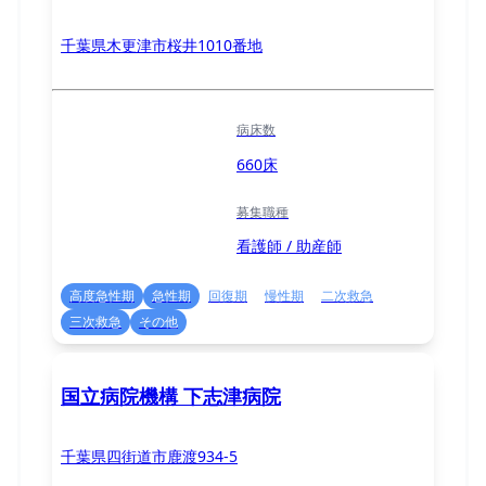
千葉県木更津市桜井1010番地
病床数
660床
募集職種
看護師 / 助産師
高度急性期
急性期
回復期
慢性期
二次救急
三次救急
その他
国立病院機構 下志津病院
千葉県四街道市鹿渡934-5