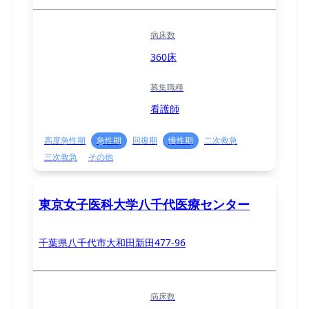
病床数
360床
募集職種
看護師
高度急性期
急性期
回復期
慢性期
二次救急
三次救急
その他
東京女子医科大学八千代医療センター
千葉県八千代市大和田新田477-96
病床数