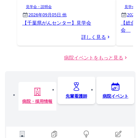
見学会・説明会
見学会
2026年09月05日 他
202
【千葉県がんセンター】見学会
【総合
会
詳しく見る
病院イベントをもっと見る
先輩看護師
病院イベント
病院・採用情報