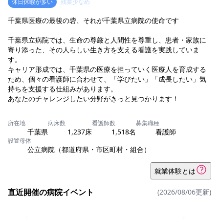
休日休暇が多い
残業少なめ
千葉県医療の最後の砦、それが千葉県立病院の使命です
千葉県立病院では、生命の尊厳と人間性を尊重し、患者・家族に
寄り添った、その人らしい生き方を支える看護を実践していま
す。
キャリア形成では、千葉県の医療を担っていく医療人を育成する
ため、個々の看護師に合わせて、「学びたい」「成長したい」気
持ちを支援する仕組みがあります。
あなたのチャレンジしたい分野がきっと見つかります！
所在地
病床数
看護師数
募集職種
千葉県
1,237床
1,518名
看護師
設置母体
公立病院（都道府県・市区町村・組合）
就業体験とは
直近開催の病院イベント
(2026/08/06更新)