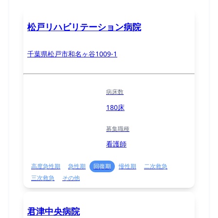
松戸リハビリテーション病院
千葉県松戸市和名ヶ谷1009-1
病床数
180床
募集職種
看護師
高度急性期
急性期
回復期
慢性期
二次救急
三次救急
その他
君津中央病院