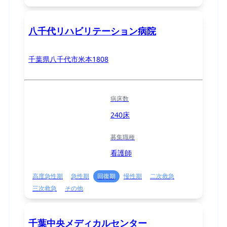
八千代リハビリテーション病院
千葉県八千代市米本1808
病床数
240床
募集職種
看護師
高度急性期
急性期
回復期
慢性期
二次救急
三次救急
その他
千葉中央メディカルセンター