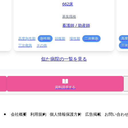
662床
募集職種
看護師 / 助産師
高度急性期
急性期
回復期
慢性期
二次救急
高度
三次救急
その他
三次
似た病院の一覧を見る
資料請求する
会社概要
利用規約
個人情報保護方針
広告掲載
お問い合わ