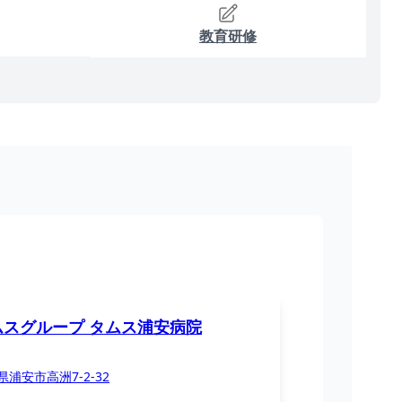
教育研修
ムスグループ タムス浦安病院
県浦安市高洲7-2-32