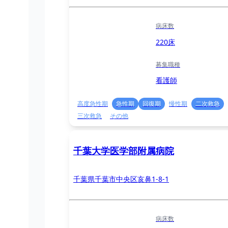
病床数
220床
募集職種
看護師
高度急性期
急性期
回復期
慢性期
二次救急
三次救急
その他
千葉大学医学部附属病院
千葉県千葉市中央区亥鼻1-8-1
病床数