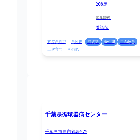
208床
募集職種
看護師
高度急性期
急性期
回復期
慢性期
二次救急
三次救急
その他
千葉県循環器病センター
千葉県市原市鶴舞575