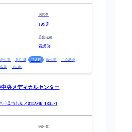
病床数
199床
募集職種
看護師
急性期
急性期
回復期
慢性期
二次救急
救急
その他
葉中央メディカルセンター
県千葉市若葉区加曽利町1835-1
病床数