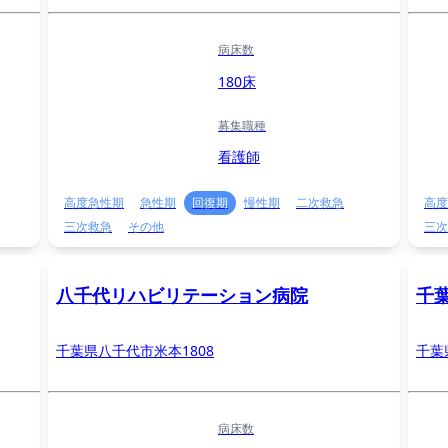
病床数
180床
募集職種
看護師
高度急性期
急性期
回復期
慢性期
二次救急
高度
三次救急
その他
三次
八千代リハビリテーション病院
千
千葉県八千代市米本1808
千葉
病床数