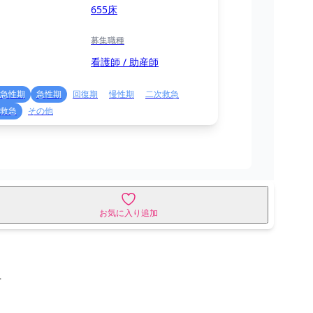
655床
募集職種
看護師 / 助産師
急性期
急性期
回復期
慢性期
二次救急
救急
その他
お気に入り追加
せ