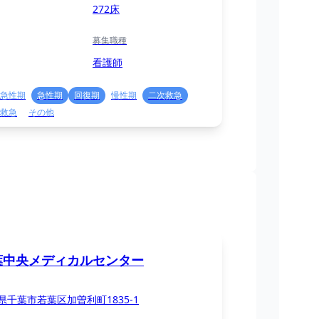
272床
募集職種
看護師
急性期
急性期
回復期
慢性期
二次救急
救急
その他
葉中央メディカルセンター
県千葉市若葉区加曽利町1835-1