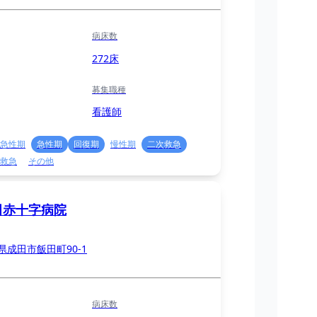
病床数
272床
募集職種
看護師
急性期
急性期
回復期
慢性期
二次救急
救急
その他
田赤十字病院
県成田市飯田町90-1
病床数