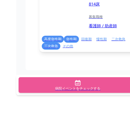
814床
募集職種
看護師 / 助産師
高度急性期
急性期
回復期
慢性期
二次救急
三次救急
その他
病院イベントをチェックする