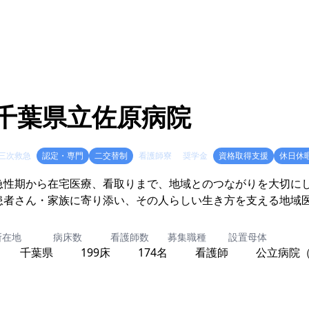
千葉県立佐原病院
三次救急
認定・専門
二交替制
看護師寮
奨学金
資格取得支援
休日休
急性期から在宅医療、看取りまで、地域とのつながりを大切に
患者さん・家族に寄り添い、その人らしい生き方を支える地域
所在地
病床数
看護師数
募集職種
設置母体
千葉県
199床
174名
看護師
公立病院