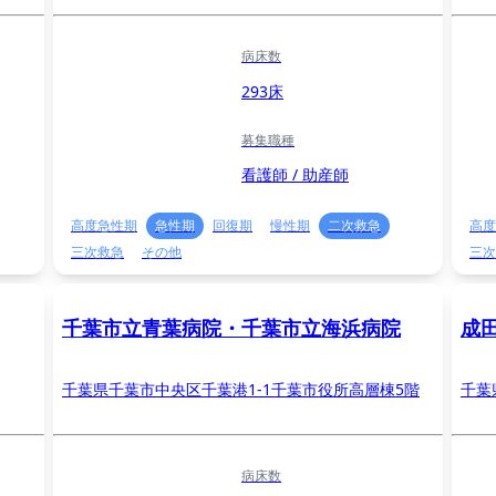
病床数
293床
募集職種
看護師 / 助産師
高度急性期
急性期
回復期
慢性期
二次救急
高度
三次救急
その他
三次
千葉市立青葉病院・千葉市立海浜病院
成
千葉県千葉市中央区千葉港1-1千葉市役所高層棟5階
千葉
病床数