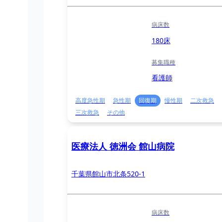
病床数
180床
募集職種
看護師
高度急性期
急性期
回復期
慢性期
二次救急
三次救急
その他
医療法人 徳洲会 館山病院
千葉県館山市北条520-1
病床数