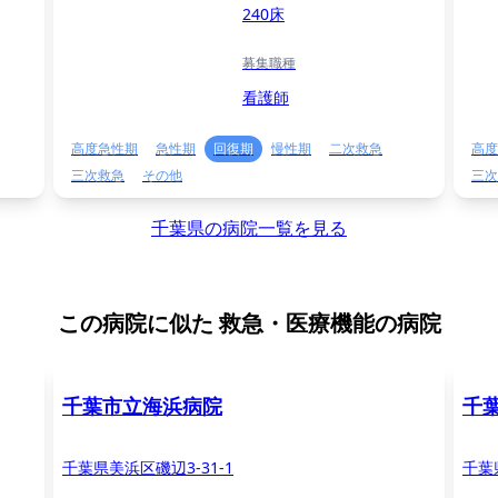
240床
募集職種
看護師
高度急性期
急性期
回復期
慢性期
二次救急
高度
三次救急
その他
三次
千葉県の病院一覧を見る
この病院に似た
救急・医療機能の病院
千葉市立海浜病院
千
千葉県美浜区磯辺3-31-1
千葉