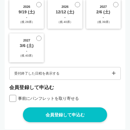
2026
2026
2027
9/19 (土)
12/12 (土)
2/6 (土)
-
-
-
（残 28席）
（残 40席）
（残 39席）
2027
3/6 (土)
-
（残 40席）
受付終了した日程を表示する
会員登録して申込む
事前にパンフレットを取り寄せる