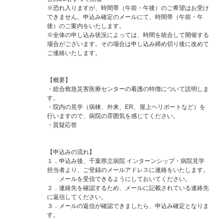
※恐れ入りますが、時間帯（午前・午後）のご希望はお受け
できません。申込み確定のメールにて、時間帯（午前・午
後）のご案内をいたします。
※全体の申し込み状況によっては、時間を統合して開催する
場合がございます。その場合は申し込み締め切り後に改めて
ご連絡いたします。
【概要】
・総合救急災害医療センターの看護の特徴について説明しま
す。
・院内の見学（病棟、外来、ER、屋上ヘリポートなど）を
行いますので、病院の雰囲気を感じてください。
・質疑応答
【申込みの流れ】
１．申込み後、千葉県立病院 インターンシップ・病院見学
担当者より、ご登録のメールアドレスに連絡をいたします。
メールを受信できるようにしておいてください。
２．連絡先を確認するため、メールに記載されている連絡先
に返信してください。
３．メールの返信が確認できましたら、申込み確定となりま
す。