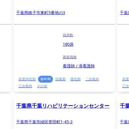
千葉県銚子市東町5番地の3
千葉
病床数
180床
募集職種
看護師 / 准看護師
高度急性期
急性期
回復期
慢性期
二次救急
高度
三次救急
その他
三次
千葉県千葉リハビリテーションセンター
千
千葉県千葉市緑区誉田町1-45-2
千葉