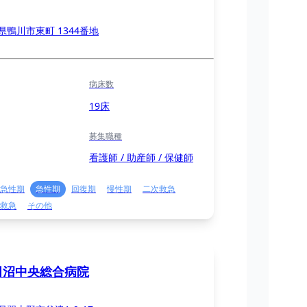
県鴨川市東町 1344番地
病床数
19床
募集職種
看護師 / 助産師 / 保健師
急性期
急性期
回復期
慢性期
二次救急
救急
その他
田沼中央総合病院