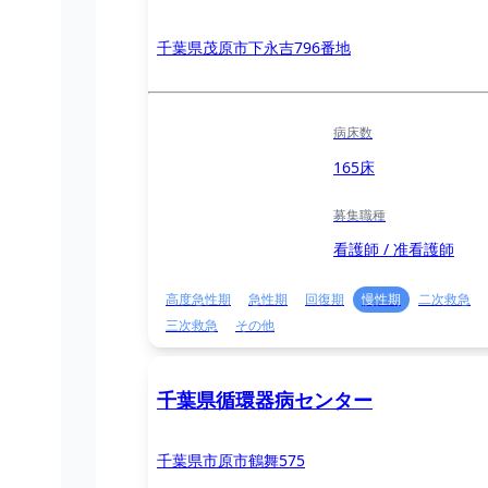
千葉県茂原市下永吉796番地
病床数
165床
募集職種
看護師 / 准看護師
高度急性期
急性期
回復期
慢性期
二次救急
三次救急
その他
千葉県循環器病センター
千葉県市原市鶴舞575