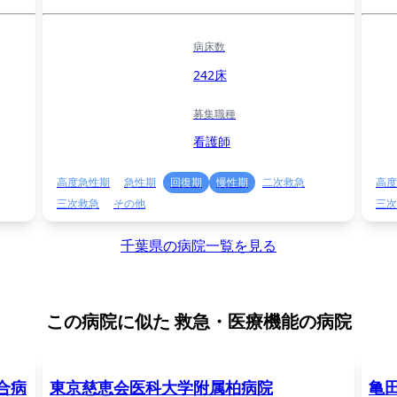
病床数
242床
募集職種
看護師
高度急性期
急性期
回復期
慢性期
二次救急
高度
三次救急
その他
三次
千葉県の病院一覧を見る
この病院に似た
救急・医療機能の病院
合病
東京慈恵会医科大学附属柏病院
亀