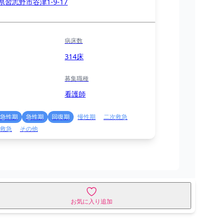
県習志野市谷津1-9-17
病床数
314床
募集職種
看護師
急性期
急性期
回復期
慢性期
二次救急
救急
その他
お気に入り追加