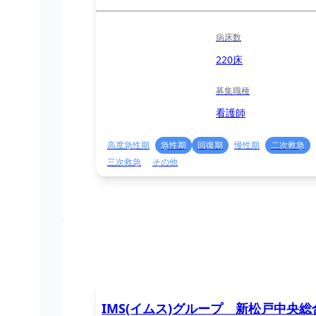
病床数
220床
募集職種
看護師
高度急性期
急性期
回復期
慢性期
二次救急
三次救急
その他
IMS(イムス)グループ 新松戸中央総