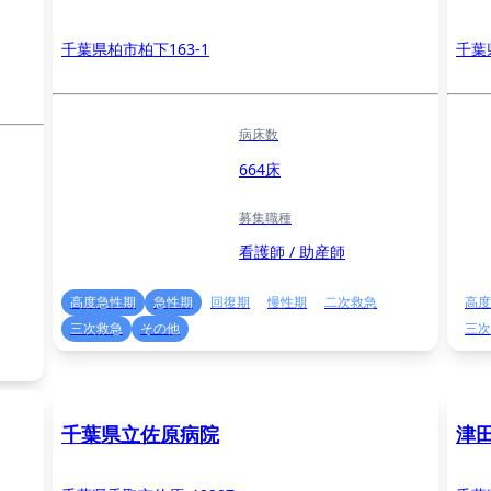
千葉県柏市柏下163-1
千葉
病床数
664床
募集職種
看護師 / 助産師
高度急性期
急性期
回復期
慢性期
二次救急
高度
三次救急
その他
三次
千葉県立佐原病院
津