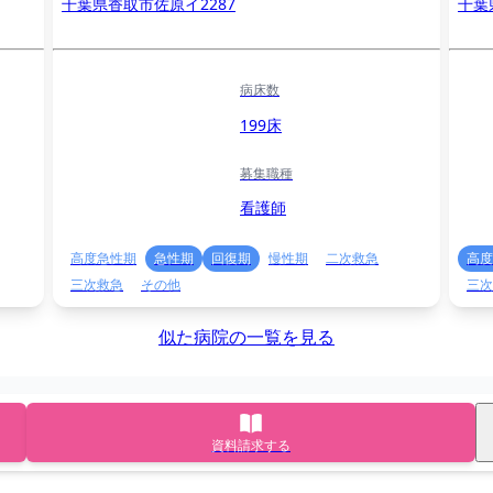
千葉県香取市佐原イ2287
千葉
病床数
199床
募集職種
看護師
高度急性期
急性期
回復期
慢性期
二次救急
高度
三次救急
その他
三次
似た病院の一覧を見る
資料請求する