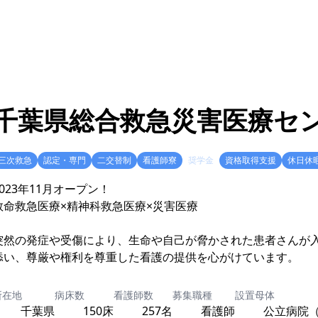
千葉県総合救急災害医療セ
三次救急
認定・専門
二交替制
看護師寮
奨学金
資格取得支援
休日休
2023年11月オープン！
救命救急医療×精神科救急医療×災害医療
突然の発症や受傷により、生命や自己が脅かされた患者さんが
所在地
病床数
看護師数
募集職種
設置母体
千葉県
150床
257名
看護師
公立病院