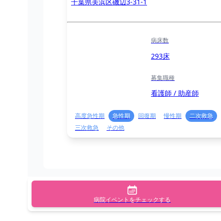
千葉県美浜区磯辺3-31-1
病床数
293床
募集職種
看護師 / 助産師
高度急性期
急性期
回復期
慢性期
二次救急
三次救急
その他
病院イベントをチェックする