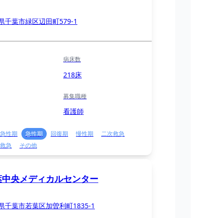
県千葉市緑区辺田町579-1
病床数
218床
募集職種
看護師
急性期
急性期
回復期
慢性期
二次救急
救急
その他
葉中央メディカルセンター
県千葉市若葉区加曽利町1835-1