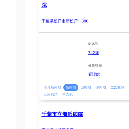
院
千葉県松戸市新松戸1-380
病床数
342床
募集職種
看護師
高度急性期
急性期
回復期
慢性期
二次救急
三次救急
その他
千葉市立海浜病院