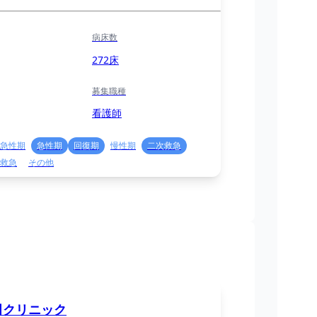
病床数
272床
募集職種
看護師
急性期
急性期
回復期
慢性期
二次救急
救急
その他
田クリニック