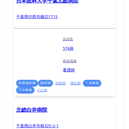
日本医科大学千葉北総病院
千葉県印西市鎌苅1715
病床数
574床
募集職種
看護師
高度急性期
急性期
回復期
慢性期
二次救急
三次救急
その他
北総白井病院
千葉県白井市根325-2-1