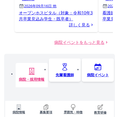
2026年09月16日 他
202
オープンホスピタル（対象：令和10年3
看護師
月卒業見込み学生・既卒者）
卒業見
詳しく見る
病院イベントをもっと見る
先輩看護師
病院イベント
病院・採用情報
病院情報
募集要項
雰囲気・特徴
教育研修