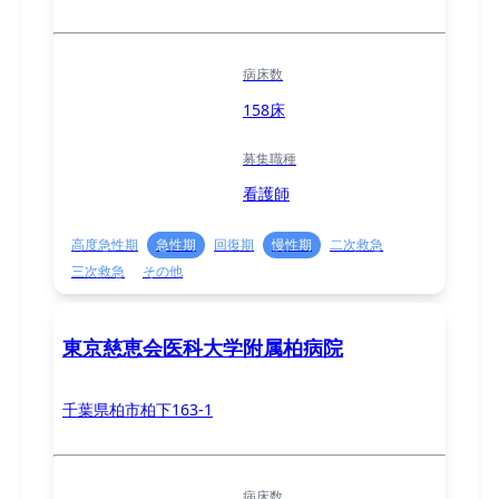
病床数
158床
募集職種
看護師
高度急性期
急性期
回復期
慢性期
二次救急
三次救急
その他
東京慈恵会医科大学附属柏病院
千葉県柏市柏下163-1
病床数