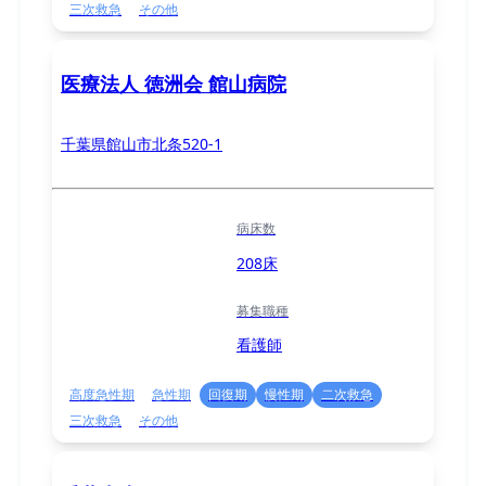
三次救急
その他
医療法人 徳洲会 館山病院
千葉県館山市北条520-1
病床数
208床
募集職種
看護師
高度急性期
急性期
回復期
慢性期
二次救急
三次救急
その他