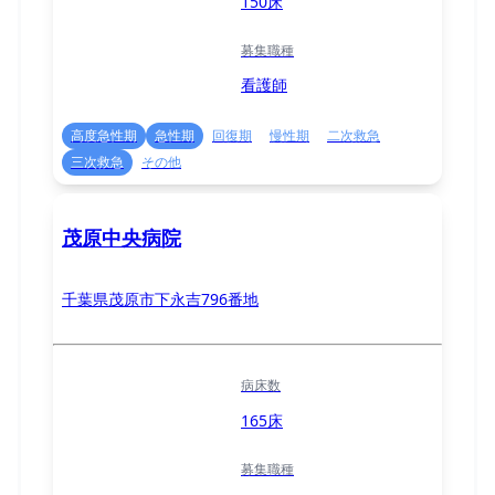
150床
募集職種
看護師
高度急性期
急性期
回復期
慢性期
二次救急
三次救急
その他
茂原中央病院
千葉県茂原市下永吉796番地
病床数
165床
募集職種