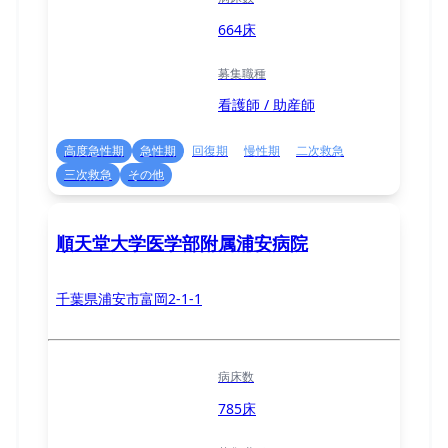
664床
募集職種
看護師 / 助産師
高度急性期
急性期
回復期
慢性期
二次救急
三次救急
その他
順天堂大学医学部附属浦安病院
千葉県浦安市富岡2-1-1
病床数
785床