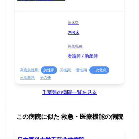
病床数
293床
募集職種
看護師 / 助産師
高度急性期
急性期
回復期
慢性期
二次救急
三次救急
その他
千葉県の病院一覧を見る
この病院に似た
救急・医療機能の病院