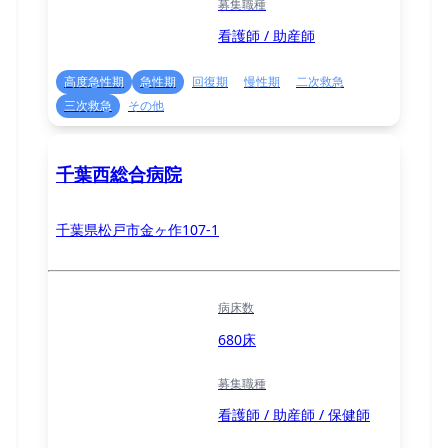
募集職種
看護師 / 助産師
高度急性期
急性期
回復期
慢性期
二次救急
三次救急
その他
千葉西総合病院
千葉県松戸市金ヶ作107-1
病床数
680床
募集職種
看護師 / 助産師 / 保健師