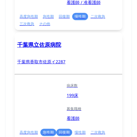
看護師 / 准看護師
高度急性期
急性期
回復期
慢性期
二次救急
三次救急
その他
千葉県立佐原病院
千葉県香取市佐原イ2287
病床数
199床
募集職種
看護師
高度急性期
急性期
回復期
慢性期
二次救急