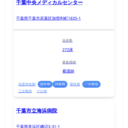
千葉中央メディカルセンター
千葉県千葉市若葉区加曽利町1835-1
病床数
272床
募集職種
看護師
高度急性期
急性期
回復期
慢性期
二次救急
三次救急
その他
千葉市立海浜病院
千葉県美浜区磯辺3-31-1