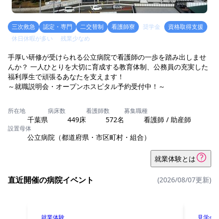
三次救急
認定・専門
二交替制
看護師寮
奨学金
資格取得支援
休日休暇が多い
残業少なめ
手厚い研修が受けられる公立病院で看護師の一歩を踏み出しませ
んか？ 一人ひとりを大切に育成する教育体制、公務員の充実した
福利厚生で頑張るあなたを支えます！
～就職説明会・オープンホスピタル予約受付中！～
所在地
病床数
看護師数
募集職種
千葉県
449床
572名
看護師 / 助産師
設置母体
公立病院（都道府県・市区町村・組合）
就業体験とは
直近開催の病院イベント
(2026/08/07更新)
就業体験
見学会