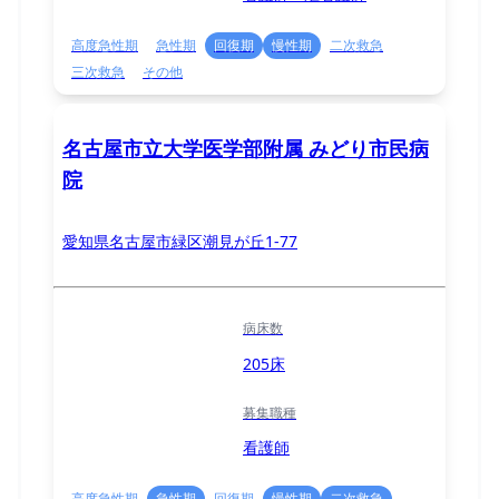
高度急性期
急性期
回復期
慢性期
二次救急
三次救急
その他
名古屋市立大学医学部附属 みどり市民病
院
愛知県名古屋市緑区潮見が丘1-77
病床数
205床
募集職種
看護師
高度急性期
急性期
回復期
慢性期
二次救急