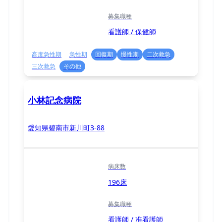
募集職種
看護師 / 保健師
高度急性期
急性期
回復期
慢性期
二次救急
三次救急
その他
小林記念病院
愛知県碧南市新川町3-88
病床数
196床
募集職種
看護師 / 准看護師