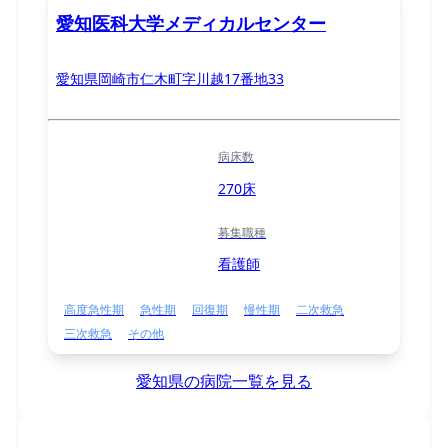
愛知医科大学メディカルセンター
愛知県岡崎市仁木町字川越17番地33
病床数
270床
募集職種
看護師
高度急性期
急性期
回復期
慢性期
二次救急
三次救急
その他
愛知県の病院一覧を見る