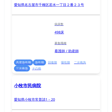
愛知県名古屋市千種区若水一丁目２番２３号
病床数
498床
募集職種
看護師 / 助産師
高度急性期
急性期
回復期
慢性期
二次救急
三次救急
その他
小牧市民病院
愛知県小牧市常普請1－20