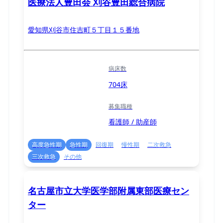
医療法人豊田会 刈谷豊田総合病院
愛知県刈谷市住吉町５丁目１５番地
病床数
704床
募集職種
看護師 / 助産師
高度急性期
急性期
回復期
慢性期
二次救急
三次救急
その他
名古屋市立大学医学部附属東部医療セン
ター