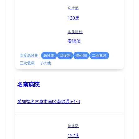
病床数
130床
募集職種
看護師
高度急性期
急性期
回復期
慢性期
二次救急
三次救急
その他
名南病院
愛知県名古屋市南区南陽通5-1-3
病床数
157床