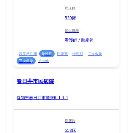
病床数
520床
募集職種
看護師 / 助産師
高度急性期
急性期
回復期
慢性期
二次救急
三次救急
その他
春日井市民病院
愛知県春日井市鷹来町1-1-1
病床数
558床