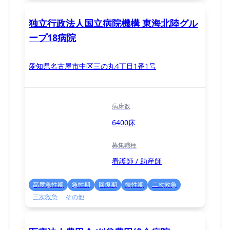
独立行政法人国立病院機構 東海北陸グル
ープ18病院
愛知県名古屋市中区三の丸4丁目1番1号
病床数
6400床
募集職種
看護師 / 助産師
高度急性期
急性期
回復期
慢性期
二次救急
三次救急
その他