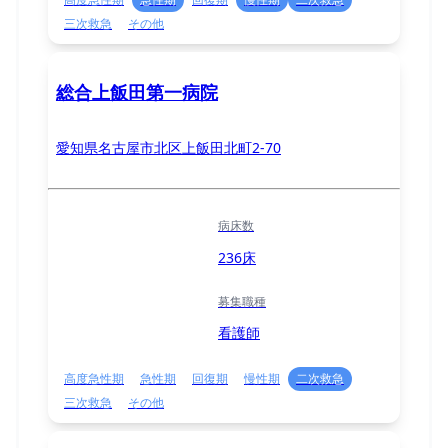
三次救急
その他
総合上飯田第一病院
愛知県名古屋市北区上飯田北町2-70
病床数
236床
募集職種
看護師
高度急性期
急性期
回復期
慢性期
二次救急
三次救急
その他