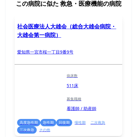
この病院に似た
救急・医療機能の病院
社会医療法人大雄会（総合大雄会病院・
大雄会第一病院）
愛知県一宮市桜一丁目9番9号
病床数
511床
募集職種
看護師 / 助産師
高度急性期
急性期
回復期
慢性期
二次救急
三次救急
その他