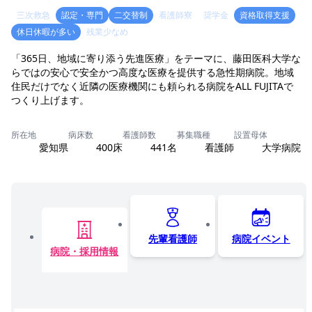
三次救急
認定・専門
二交替制
看護師寮
奨学金
資格取得支援
休日休暇が多い
残業少なめ
「365日、地域に寄り添う先進医療」をテーマに、藤田医科大学な
らではの安心で安全かつ高度な医療を提供する急性期病院。地域
住民だけでなく近隣の医療機関にも頼られる病院をALL FUJITAで
つくり上げます。
所在地
病床数
看護師数
募集職種
設置母体
愛知県
400床
441名
看護師
大学病院
先輩看護師
病院イベント
病院・採用情報