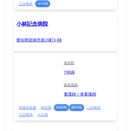
三次救急
その他
小林記念病院
愛知県碧南市新川町3-88
病床数
196床
募集職種
看護師 / 准看護師
高度急性期
急性期
回復期
慢性期
二次救急
三次救急
その他