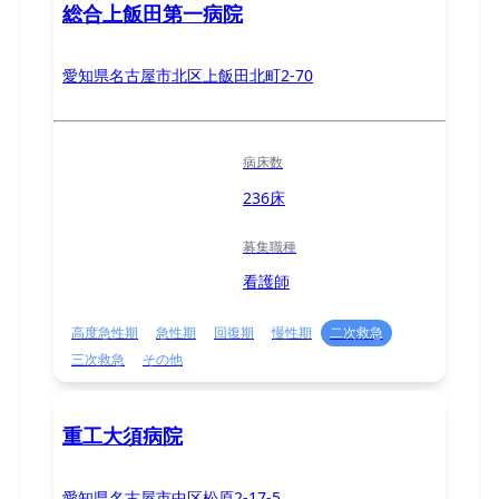
総合上飯田第一病院
愛知県名古屋市北区上飯田北町2-70
病床数
236床
募集職種
看護師
高度急性期
急性期
回復期
慢性期
二次救急
三次救急
その他
重工大須病院
愛知県名古屋市中区松原2-17-5