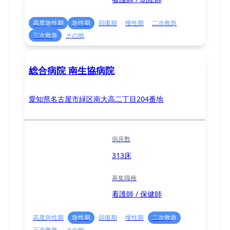
高度急性期
急性期
回復期
慢性期
二次救急
三次救急
その他
総合病院 南生協病院
愛知県名古屋市緑区南大高二丁目204番地
病床数
313床
募集職種
看護師 / 保健師
高度急性期
急性期
回復期
慢性期
二次救急
三次救急
その他