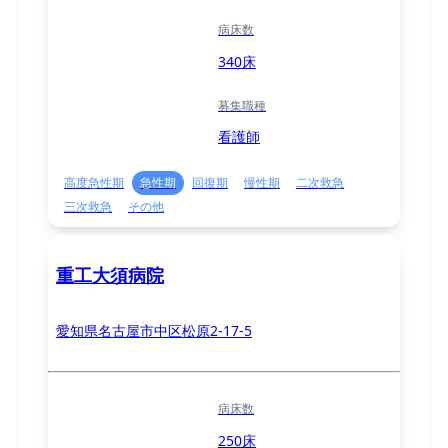
病床数
340床
募集職種
看護師
高度急性期
急性期
回復期
慢性期
二次救急
三次救急
その他
重工大須病院
愛知県名古屋市中区松原2-17-5
病床数
250床