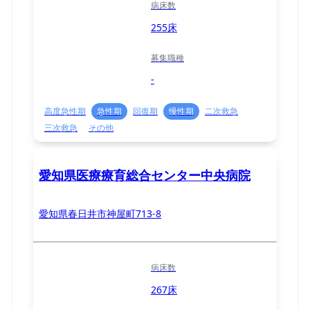
病床数
255床
募集職種
-
高度急性期
急性期
回復期
慢性期
二次救急
三次救急
その他
愛知県医療療育総合センター中央病院
愛知県春日井市神屋町713-8
病床数
267床