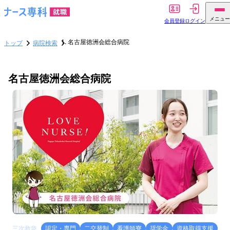
メニュー
会員登録
ログイン
名古屋徳洲会総合病院
トップ
病院検索
名古屋徳洲会総合病院
三次救急
認定・専門
二交替制
看護師寮
奨学金
資格取得支援