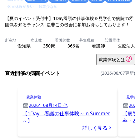
休日休暇が多い
残業少なめ
【夏のイベント受付中】1Day看護の仕事体験＆見学会で病院の雰
囲気を知るチャンス‼是非この機会に参加お待ちしております！
所在地
病床数
看護師数
募集職種
設置母体
愛知県
350床
366名
看護師
医療法人
就業体験とは
直近開催の病院イベント
(2026/08/07更新)
就業体験
見学会
2026年08月14日 他
202
【1Day 看護の仕事体験～in Summer
【病院見
～】
卒・20
詳しく見る