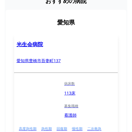
おすすめの病院
愛知県
光生会病院
愛知県豊橋市吾妻町137
病床数
113床
募集職種
看護師
高度急性期
急性期
回復期
慢性期
二次救急