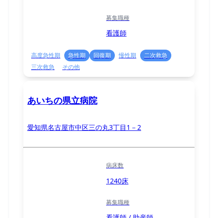
募集職種
看護師
高度急性期
急性期
回復期
慢性期
二次救急
三次救急
その他
あいちの県立病院
愛知県名古屋市中区三の丸3丁目1－2
病床数
1240床
募集職種
看護師 / 助産師