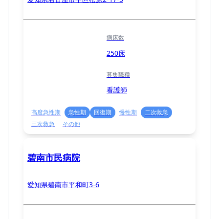
病床数
250床
募集職種
看護師
高度急性期
急性期
回復期
慢性期
二次救急
三次救急
その他
碧南市民病院
愛知県碧南市平和町3-6