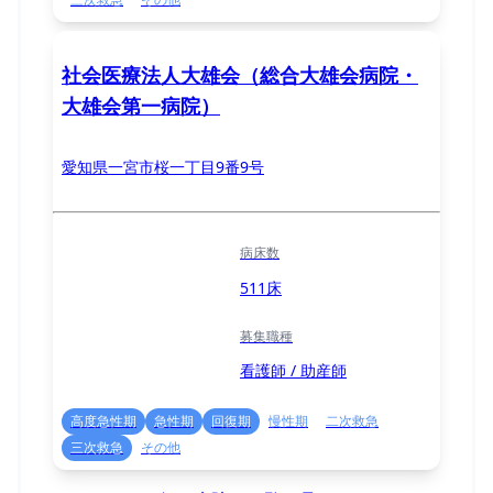
社会医療法人大雄会（総合大雄会病院・
大雄会第一病院）
愛知県一宮市桜一丁目9番9号
病床数
511床
募集職種
看護師 / 助産師
高度急性期
急性期
回復期
慢性期
二次救急
三次救急
その他