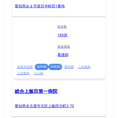
愛知県あま市甚目寺畦田1番地
病床数
180床
募集職種
看護師
高度急性期
急性期
回復期
慢性期
二次救急
三次救急
その他
総合上飯田第一病院
愛知県名古屋市北区上飯田北町2-70