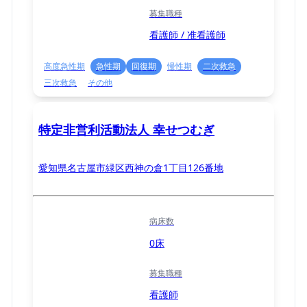
募集職種
看護師 / 准看護師
高度急性期
急性期
回復期
慢性期
二次救急
三次救急
その他
特定非営利活動法人 幸せつむぎ
愛知県名古屋市緑区西神の倉1丁目126番地
病床数
0床
募集職種
看護師