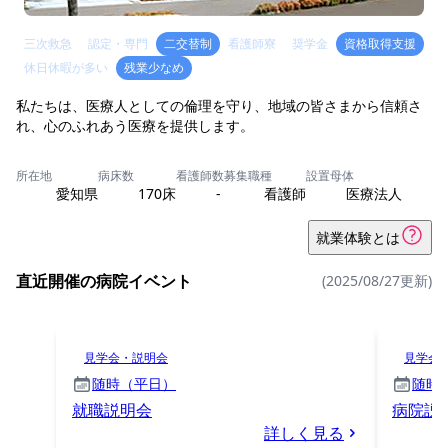
三次救急
認定・専門
二交替制
看護師寮
奨学金
資格取得支援
休日休暇が多い
残業少なめ
私たちは、医療人としての倫理を守り、地域の皆さまから信頼さ
れ、心のふれあう医療を提供します。
所在地
病床数
看護師数
募集職種
設置母体
愛知県
170床
-
看護師
医療法人
就業体験とは
直近開催の病院イベント
(2025/08/27更新)
見学会・説明会
見学会
随時（平日）
随時
就職説明会
病院説明
詳しく見る