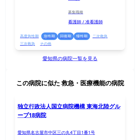
募集職種
看護師 / 准看護師
高度急性期
急性期
回復期
慢性期
二次救急
三次救急
その他
愛知県の病院一覧を見る
この病院に似た
救急・医療機能の病院
独立行政法人国立病院機構 東海北陸グル
ープ18病院
愛知県名古屋市中区三の丸4丁目1番1号