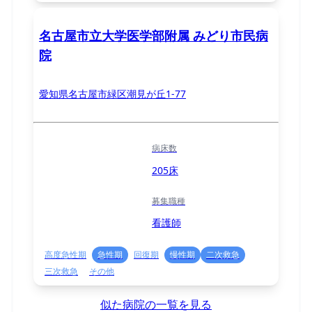
名古屋市立大学医学部附属 みどり市民病
院
愛知県名古屋市緑区潮見が丘1-77
病床数
205床
募集職種
看護師
高度急性期
急性期
回復期
慢性期
二次救急
三次救急
その他
似た病院の一覧を見る