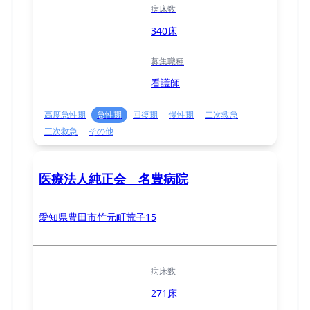
病床数
340床
募集職種
看護師
高度急性期
急性期
回復期
慢性期
二次救急
三次救急
その他
医療法人純正会 名豊病院
愛知県豊田市竹元町荒子15
病床数
271床