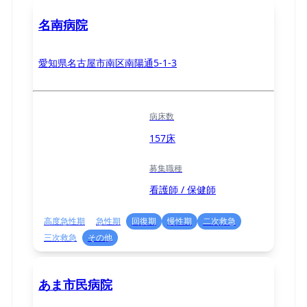
名南病院
愛知県名古屋市南区南陽通5-1-3
病床数
157床
募集職種
看護師 / 保健師
高度急性期
急性期
回復期
慢性期
二次救急
三次救急
その他
あま市民病院