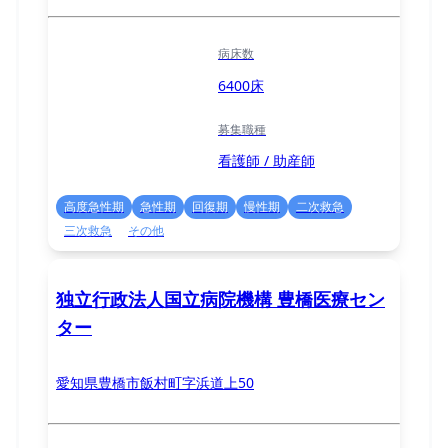
病床数
6400床
募集職種
看護師 / 助産師
高度急性期
急性期
回復期
慢性期
二次救急
三次救急
その他
独立行政法人国立病院機構 豊橋医療セン
ター
愛知県豊橋市飯村町字浜道上50