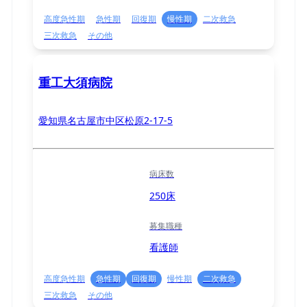
高度急性期
急性期
回復期
慢性期
二次救急
三次救急
その他
重工大須病院
愛知県名古屋市中区松原2-17-5
病床数
250床
募集職種
看護師
高度急性期
急性期
回復期
慢性期
二次救急
三次救急
その他