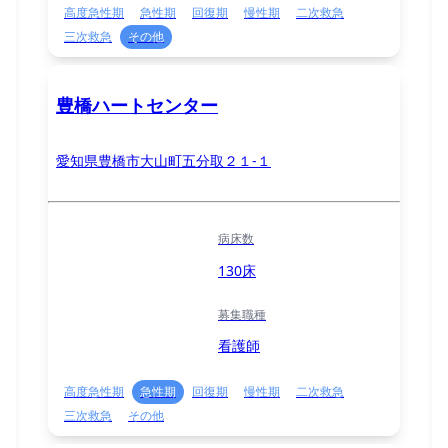
高度急性期
急性期
回復期
慢性期
二次救急
三次救急
その他
豊橋ハートセンター
愛知県豊橋市大山町五分取２１-１
病床数
130床
募集職種
看護師
高度急性期
急性期
回復期
慢性期
二次救急
三次救急
その他