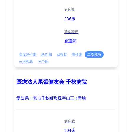
病床数
236床
募集職種
看護師
高度急性期
急性期
回復期
慢性期
二次救急
三次救急
その他
医療法人尾張健友会 千秋病院
愛知県一宮市千秋町塩尻字山王 1番地
病床数
294床