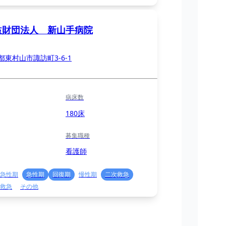
益財団法人 新山手病院
都東村山市諏訪町3-6-1
病床数
180床
募集職種
看護師
急性期
急性期
回復期
慢性期
二次救急
救急
その他