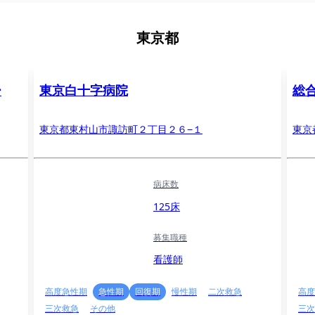
東京都
ー
東京白十字病院
総
東京都東村山市諏訪町２丁目２６−１
東京
病床数
125床
募集職種
看護師
高度急性期
急性期
回復期
慢性期
二次救急
高度
三次救急
その他
三次