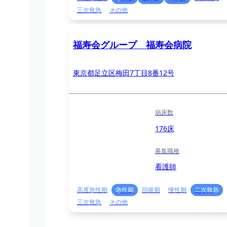
三次救急
その他
福寿会グループ 福寿会病院
東京都足立区梅田7丁目8番12号
病床数
176床
募集職種
看護師
高度急性期
急性期
回復期
慢性期
二次救急
三次救急
その他