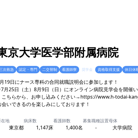
東京大学医学部附属病院
三次救急
認定・専門
二交替制
看護師寮
奨学金
資格取得支援
休日休
7月19日にナース専科の合同就職説明会に参加します！
★7月25日（土）8月9日（日）にオンライン病院見学会を開催
ちらから、お申し込みください→https://www.h-todai-kango.jp/
お会いできるのを楽しみにしております！
所在地
病床数
看護師数
募集職種
設置母体
東京都
1,147床
1,400名
-
大学病院