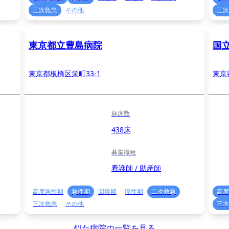
三次救急
その他
三次
東京都立豊島病院
国
東京都板橋区栄町33-1
東京
病床数
438床
募集職種
看護師 / 助産師
高度急性期
急性期
回復期
慢性期
二次救急
高度
三次救急
その他
三次
似た病院の一覧を見る