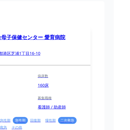
合母子保健センター 愛育病院
都港区芝浦1丁目16-10
病床数
160床
募集職種
看護師 / 助産師
急性期
急性期
回復期
慢性期
二次救急
救急
その他