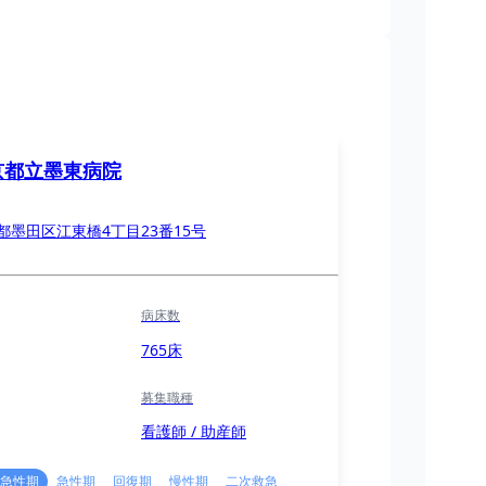
京都立墨東病院
都墨田区江東橋4丁目23番15号
病床数
765床
募集職種
看護師 / 助産師
急性期
急性期
回復期
慢性期
二次救急