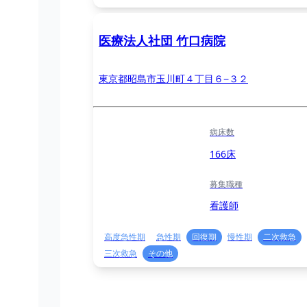
医療法人社団 竹口病院
東京都昭島市玉川町４丁目６−３２
病床数
166床
募集職種
看護師
高度急性期
急性期
回復期
慢性期
二次救急
三次救急
その他