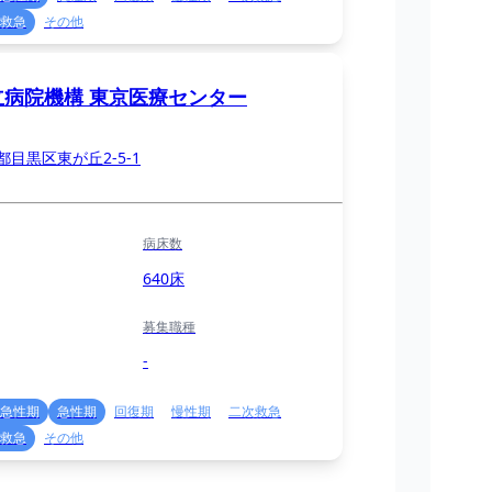
救急
その他
立病院機構 東京医療センター
都目黒区東が丘2-5-1
病床数
640床
募集職種
-
急性期
急性期
回復期
慢性期
二次救急
救急
その他