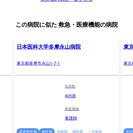
この病院に似た
救急・医療機能の病院
日本医科大学多摩永山病院
東
東京都多摩市永山1-7-1
東京
病床数
405床
募集職種
看護師
高度急性期
急性期
回復期
慢性期
二次救急
高度