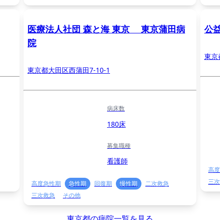
医療法人社団 森と海 東京 東京蒲田病
公
院
東京
東京都大田区西蒲田7-10-1
病床数
180床
募集職種
看護師
高度
三次
高度急性期
急性期
回復期
慢性期
二次救急
三次救急
その他
東京都の病院一覧を見る