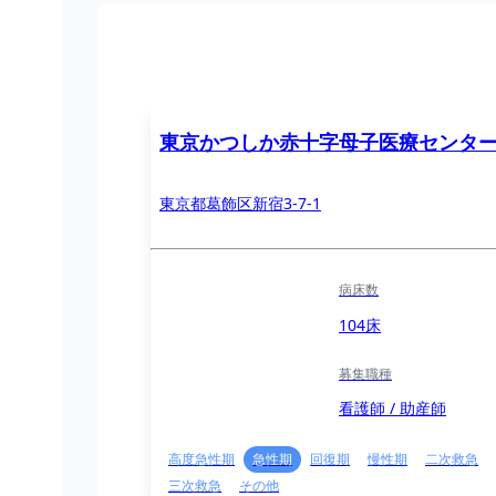
東京かつしか赤十字母子医療センタ
東京都葛飾区新宿3-7-1
病床数
104床
募集職種
看護師 / 助産師
高度急性期
急性期
回復期
慢性期
二次救急
三次救急
その他