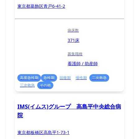
東京都葛飾区青戸6-41-2
病床数
371床
募集職種
看護師 / 助産師
高度急性期
急性期
回復期
慢性期
二次救急
三次救急
その他
IMS(イムス)グループ 高島平中央総合病
院
東京都板橋区高島平1-73-1