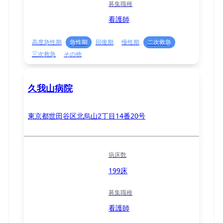
募集職種
看護師
高度急性期
急性期
回復期
慢性期
二次救急
三次救急
その他
久我山病院
東京都世田谷区北烏山2丁目14番20号
病床数
199床
募集職種
看護師