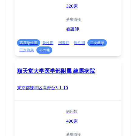
320床
募集職種
看護師
高度急性期
急性期
回復期
慢性期
二次救急
三次救急
その他
順天堂大学医学部附属 練馬病院
東京都練馬区高野台3-1-10
病床数
490床
募集職種