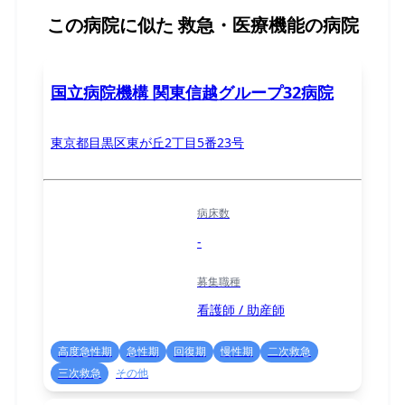
この病院に似た
救急・医療機能の病院
国立病院機構 関東信越グループ32病院
東京都目黒区東が丘2丁目5番23号
病床数
-
募集職種
看護師 / 助産師
高度急性期
急性期
回復期
慢性期
二次救急
三次救急
その他