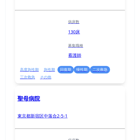
病床数
130床
募集職種
看護師
高度急性期
急性期
回復期
慢性期
二次救急
三次救急
その他
聖母病院
東京都新宿区中落合2-5-1