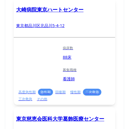
大崎病院東京ハートセンター
東京都品川区北品川5-4-12
病床数
88床
募集職種
看護師
高度急性期
急性期
回復期
慢性期
二次救急
三次救急
その他
東京慈恵会医科大学葛飾医療センター