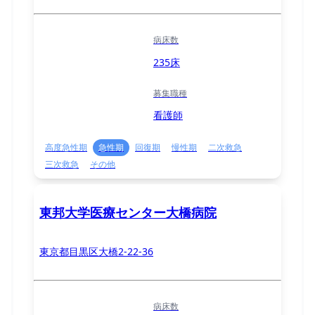
病床数
235床
募集職種
看護師
高度急性期
急性期
回復期
慢性期
二次救急
三次救急
その他
東邦大学医療センター大橋病院
東京都目黒区大橋2-22-36
病床数