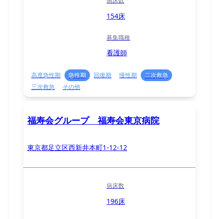
病床数
154床
募集職種
看護師
高度急性期
急性期
回復期
慢性期
二次救急
三次救急
その他
福寿会グループ 福寿会東京病院
東京都足立区西新井本町1-12-12
病床数
196床