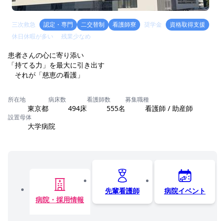
三次救急
認定・専門
二交替制
看護師寮
奨学金
資格取得支援
休日休暇が多い
残業少なめ
患者さんの心に寄り添い
「持てる力」を最大に引き出す
所在地
病床数
看護師数
募集職種
東京都
494床
555名
看護師 / 助産師
設置母体
大学病院
先輩看護師
病院イベント
病院・採用情報