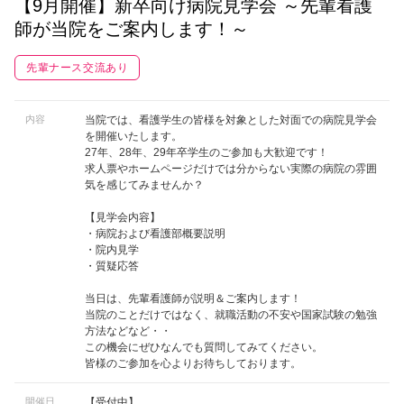
【9月開催】新卒向け病院見学会 ～先輩看護
師が当院をご案内します！～
先輩ナース交流あり
内容
当院では、看護学生の皆様を対象とした対面での病院見学会
を開催いたします。
27年、28年、29年卒学生のご参加も大歓迎です！
求人票やホームページだけでは分からない実際の病院の雰囲
気を感じてみませんか？
【見学会内容】
・病院および看護部概要説明
・院内見学
・質疑応答
当日は、先輩看護師が説明＆ご案内します！
当院のことだけではなく、就職活動の不安や国家試験の勉強
方法などなど・・
この機会にぜひなんでも質問してみてください。
皆様のご参加を心よりお待ちしております。
開催日
【受付中】