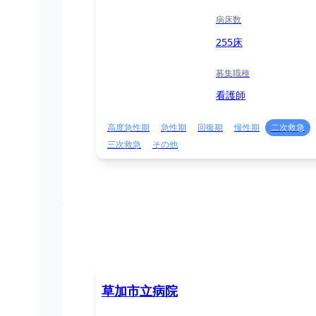
病床数
255床
募集職種
看護師
高度急性期
急性期
回復期
慢性期
二次救急
三次救急
その他
草加市立病院