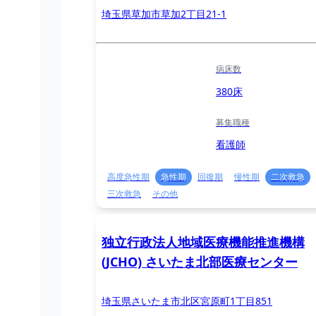
埼玉県草加市草加2丁目21-1
病床数
380床
募集職種
看護師
高度急性期
急性期
回復期
慢性期
二次救急
三次救急
その他
独立行政法人地域医療機能推進機構
(JCHO) さいたま北部医療センター
埼玉県さいたま市北区宮原町1丁目851