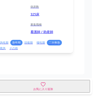
病床数
325床
募集職種
看護師 / 助産師
急性期
急性期
回復期
慢性期
二次救急
救急
その他
お気に入り追加