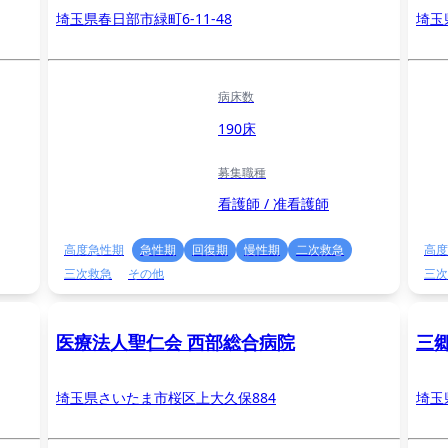
埼玉県春日部市緑町6-11-48
埼玉
病床数
190床
募集職種
看護師 / 准看護師
高度急性期
急性期
回復期
慢性期
二次救急
高度
三次救急
その他
三次
医療法人聖仁会 西部総合病院
三
埼玉県さいたま市桜区上大久保884
埼玉