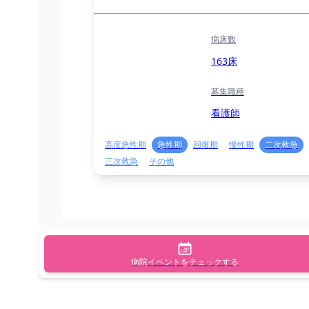
病床数
163床
募集職種
看護師
高度急性期
急性期
回復期
慢性期
二次救急
三次救急
その他
病院イベントをチェックする