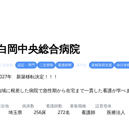
白岡中央総合病院
三次救急
認定・専門
二交替制
看護師寮
奨学金
資格取得支援
休日休
2027年 新築移転決定！！！
地域に根差した病院で急性期から在宅まで一貫した看護が学べ
所在地
病床数
看護師数
募集職種
設置母体
埼玉県
256床
272名
看護師
医療法人