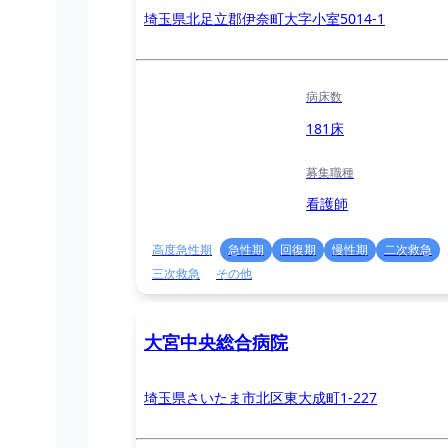
埼玉県北足立郡伊奈町大字小室5014-1
病床数
181床
募集職種
看護師
高度急性期
急性期
回復期
慢性期
二次救急
三次救急
その他
大宮中央総合病院
埼玉県さいたま市北区東大成町1-227