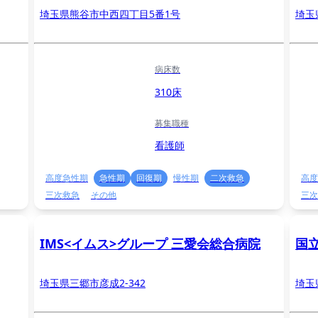
埼玉県熊谷市中西四丁目5番1号
埼玉
病床数
310床
募集職種
看護師
高度急性期
急性期
回復期
慢性期
二次救急
高度
三次救急
その他
三次
IMS<イムス>グループ 三愛会総合病院
国
埼玉県三郷市彦成2-342
埼玉