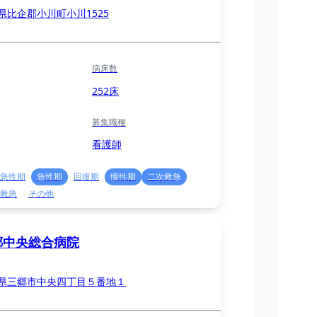
県比企郡小川町小川1525
病床数
252床
募集職種
看護師
急性期
急性期
回復期
慢性期
二次救急
救急
その他
郷中央総合病院
県三郷市中央四丁目５番地１