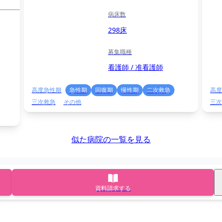
病床数
298床
募集職種
看護師 / 准看護師
高度急性期
急性期
回復期
慢性期
二次救急
高度
三次救急
その他
三次
似た病院の一覧を見る
資料請求する