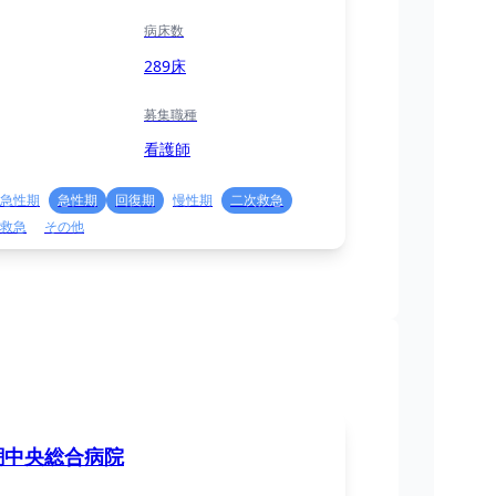
病床数
289床
募集職種
看護師
急性期
急性期
回復期
慢性期
二次救急
救急
その他
潮中央総合病院