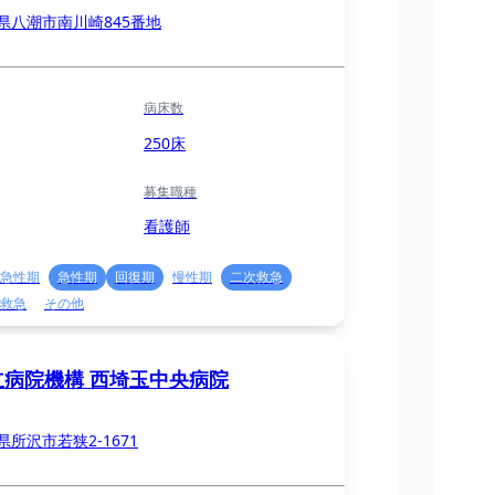
県八潮市南川崎845番地
病床数
250床
募集職種
看護師
急性期
急性期
回復期
慢性期
二次救急
救急
その他
立病院機構 西埼玉中央病院
県所沢市若狭2-1671