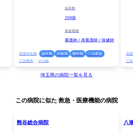
病床数
259床
募集職種
看護師 / 准看護師 / 保健師
高度急性期
急性期
回復期
慢性期
二次救急
高度
三次救急
その他
三次
埼玉県の病院一覧を見る
この病院に似た
救急・医療機能の病院
熊谷総合病院
八