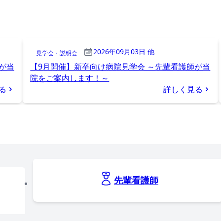
2026年09月03日 他
見学会・説明会
が当
【9月開催】新卒向け病院見学会 ～先輩看護師が当
院をご案内します！～
る
詳しく見る
先輩看護師