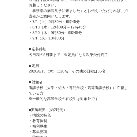
お越しください。
「看護部の病院見学に来ました」とお伝えいただければ、担
当者がご案内いたします。
・7/4（土）9時30分～9時45分
・8/13（木）12時30分～12時45分
・8/20（木）9時30分～9時45分
・9/1（火）13時30分
■ 応募締切
各日程の5日前まで ※定員になり次第受付終了
■ 定員
2026/8/13（木）は20名、その他の日程は35名
■ 対象者
看護学校（大学・短大・専門学校・高等看護学校）に在籍し
ている方
※一般的な高等学校の在校生は対象外です
■実施概要 （約2時間）
・病院の特色
・教育体制
・福利厚生
・募集要項