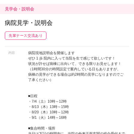
見学会・説明会
病院見学・説明会
先輩ナース交流あり
内容
病院現地説明会を開催します
ぜひ 1 歩 院内に入って当院を生で感じて欲しいです！
状況が許せば病棟に出向いて、できる限りお見せします！
（1時間30分の時間設定で案内している日もありますが、
病棟の見学ができる場合は約2時間の見学になりますのでご
了承ください）
■日程
・7/4（土）10時～12時
・8/13（木）13時～15時
・8/20（木）10時～12時
・9/1（火）14時～16時
■集合時間・場所
当日は下記の時間内に、当院の外来正面玄関の総合受付まで