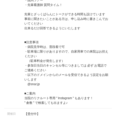
・院内ツアー
・先輩看護師 質問タイム！
先輩とざっくばらんにトークができる時間も設けています
事前に聞きたいことがある方は、申し込み時に書きこんでお
いてください
出来るだけ回答できるようにいたします
■注意事項
・病院見学時は、普段着で可
・駐車場に限りがありますので、自家用車での来院はお控え
ください
（駐車料金が発生します）
・参加日当日のキャンセル等につきましては 必ず お電話で
ご連絡ください
・以下のドメインからのメールを受信できるよう設定をお願
いします
@snar.jp
■ご案内
当院のリクルート専用 " Instagram " もあります！
" 倉敷 " で検索しても出ますよ♪
開催日
【受付中】