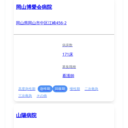
岡山博愛会病院
岡山県岡山市中区江崎456-2
病床数
171床
募集職種
看護師
高度急性期
急性期
回復期
慢性期
二次救急
三次救急
その他
山陽病院