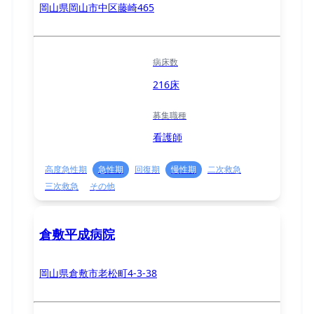
岡山県岡山市中区藤崎465
病床数
216床
募集職種
看護師
高度急性期
急性期
回復期
慢性期
二次救急
三次救急
その他
倉敷平成病院
岡山県倉敷市老松町4-3-38