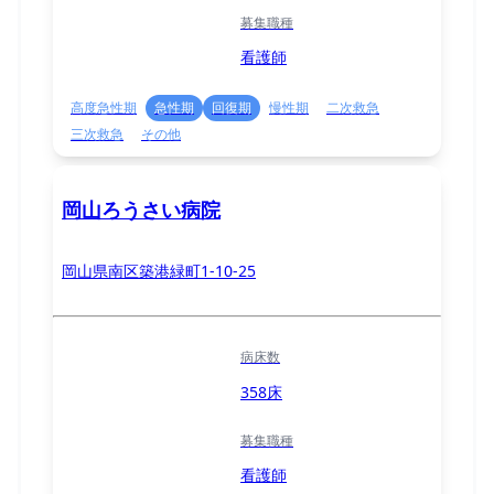
募集職種
看護師
高度急性期
急性期
回復期
慢性期
二次救急
三次救急
その他
岡山ろうさい病院
岡山県南区築港緑町1-10-25
病床数
358床
募集職種
看護師