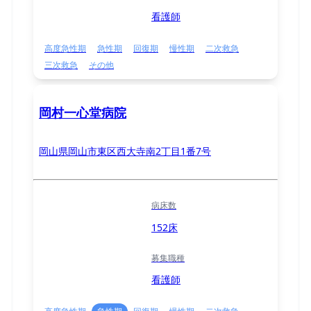
看護師
高度急性期
急性期
回復期
慢性期
二次救急
三次救急
その他
岡村一心堂病院
岡山県岡山市東区西大寺南2丁目1番7号
病床数
152床
募集職種
看護師