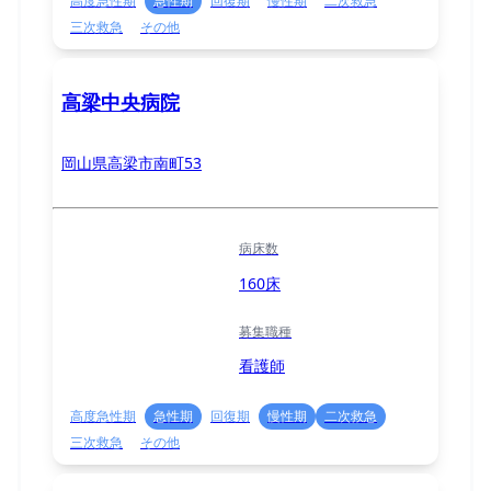
高度急性期
急性期
回復期
慢性期
二次救急
三次救急
その他
高梁中央病院
岡山県高梁市南町53
病床数
160床
募集職種
看護師
高度急性期
急性期
回復期
慢性期
二次救急
三次救急
その他