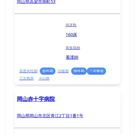
岡山県高梁市南町53
病床数
160床
募集職種
看護師
高度急性期
急性期
回復期
慢性期
二次救急
三次救急
その他
岡山赤十字病院
岡山県岡山市北区青江2丁目1番1号