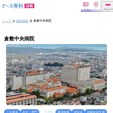
メニュー
会員登録
ログイン
倉敷中央病院
トップ
病院検索
倉敷中央病院
三次救急
認定・専門
二交替制
看護師寮
奨学金
資格取得支援