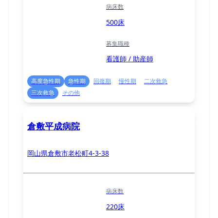
病床数
500床
募集職種
看護師 / 助産師
高度急性期
急性期
回復期
慢性期
二次救急
三次救急
その他
倉敷平成病院
岡山県倉敷市老松町4-3-38
病床数
220床