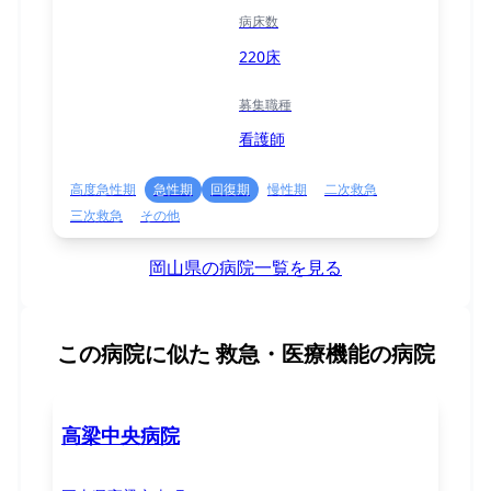
病床数
220床
募集職種
看護師
高度急性期
急性期
回復期
慢性期
二次救急
三次救急
その他
岡山県の病院一覧を見る
この病院に似た
救急・医療機能の病院
高梁中央病院