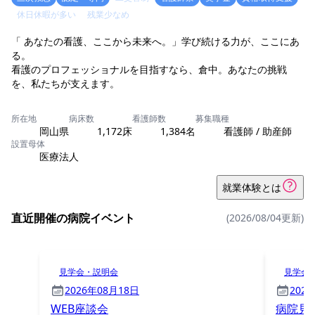
休日休暇が多い
残業少なめ
「 あなたの看護、ここから未来へ。」学び続ける力が、ここにあ
る。
看護のプロフェッショナルを目指すなら、倉中。あなたの挑戦
を、私たちが支えます。
所在地
病床数
看護師数
募集職種
岡山県
1,172床
1,384名
看護師 / 助産師
設置母体
医療法人
就業体験とは
直近開催の病院イベント
(2026/08/04更新)
見学会・説明会
見学会
2026年08月18日
202
WEB座談会
病院見