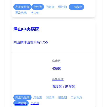
高度急性期
急性期
回復期
慢性期
二次救急
三次救急
その他
津山中央病院
岡山県津山市川崎1756
病床数
456床
募集職種
看護師 / 助産師
高度急性期
急性期
回復期
慢性期
二次救急
三次救急
その他