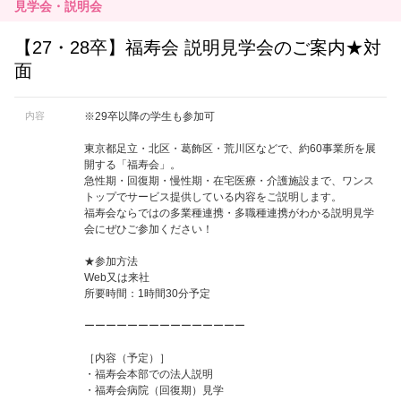
見学会・説明会
【27・28卒】福寿会 説明見学会のご案内★対
面
内容
※29卒以降の学生も参加可
東京都足立・北区・葛飾区・荒川区などで、約60事業所を展
開する「福寿会」。
急性期・回復期・慢性期・在宅医療・介護施設まで、ワンス
トップでサービス提供している内容をご説明します。
福寿会ならではの多業種連携・多職種連携がわかる説明見学
会にぜひご参加ください！
★参加方法
Web又は来社
所要時間：1時間30分予定
ーーーーーーーーーーーーーーー
［内容（予定）］
・福寿会本部での法人説明
・福寿会病院（回復期）見学