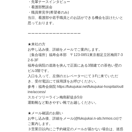
・先輩ナースインタビュー
・看護部懇談会
・職員寮見学(希望者のみ)
当日、看護部や若手職員とのお話ができる機会を設けたいと
思っております。
ーーーーーーーーーーーーーーー
★来社の方
お申し込み後、詳細をメールでご案内します。
［集合場所］福寿会本部 〒123-0851東京都足立区梅田7-3
2-6-3F
福寿会病院の道路を挟んで正面にある3階建ての茶色い壁の
ビル3階です。
入口を入って、左側のエレベーターにて３Fに来ていただ
き、受付電話にて採用課をお呼びください。
参考：福寿会病院 https://fukujukai.net/fukujukai-hospital/outl
ine/access/
スカイツリーライン梅島駅徒歩5分
運動靴など動きやすい靴でお越しください。
★メール確認のお願い
お申し込み後、詳細をメール(@fukujukai.n-ats.hrmos.co)で
ご案内します。
３営業日以内にご予約確定のメールが届かない場合は、迷惑