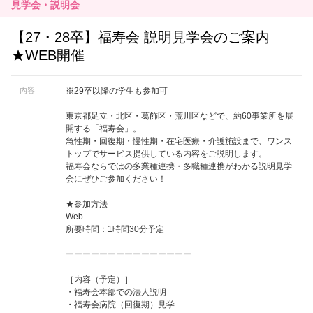
見学会・説明会
【27・28卒】福寿会 説明見学会のご案内
★WEB開催
内容
※29卒以降の学生も参加可
東京都足立・北区・葛飾区・荒川区などで、約60事業所を展
開する「福寿会」。
急性期・回復期・慢性期・在宅医療・介護施設まで、ワンス
トップでサービス提供している内容をご説明します。
福寿会ならではの多業種連携・多職種連携がわかる説明見学
会にぜひご参加ください！
★参加方法
Web
所要時間：1時間30分予定
ーーーーーーーーーーーーーーー
［内容（予定）］
・福寿会本部での法人説明
・福寿会病院（回復期）見学