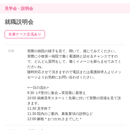
見学会・説明会
就職説明会
先輩ナース交流あり
内容
実際の病院の様子を見て、聞いて、感じてみてください。
実際に小牧第一病院で働く看護師と話せるチャンスですの
で、どんどん質問をして、働くイメージを膨らませてみてく
ださいね。
随時対応させて頂きますので電話または看護師求人よりメッ
セージよりお気軽にお問い合わせください。
<一日の流れ>
9:30 １F受付に集合→実習着に着替え
10:00 病棟見学スタート！先輩に付いて実際の現場を見て頂
きます。
11:30 見学終了
11:30 院内のご案内、募集要項の説明など
12:00 解散＊おつかれさまでした＊