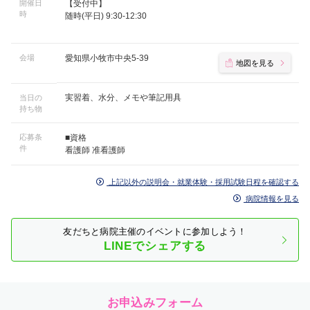
開催日
【受付中】
時
随時(平日) 9:30-12:30
会場
愛知県小牧市中央5-39
地図を見る
実習着、水分、メモや筆記用具
当日の
持ち物
応募条
■資格
件
看護師 准看護師
上記以外の説明会・就業体験・採用試験日程を確認する
病院情報を見る
友だちと病院主催のイベントに参加しよう！
LINEでシェアする
お申込みフォーム