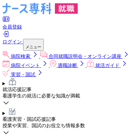
会員登録
ログイン
メニュー
病院検索
合同就職説明会・オンライン講座
病院イベント
適職診断
就活ガイド
実習・国試
就活応援記事
看護学生の就活に必要な知識が満載
看護実習・国試応援記事
授業や実習、国試のお役立ち情報多数