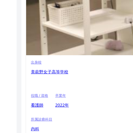
出身校
美萩野女子高等学校
役職 / 資格
卒業年
看護師
2022年
所属診療科目
内科