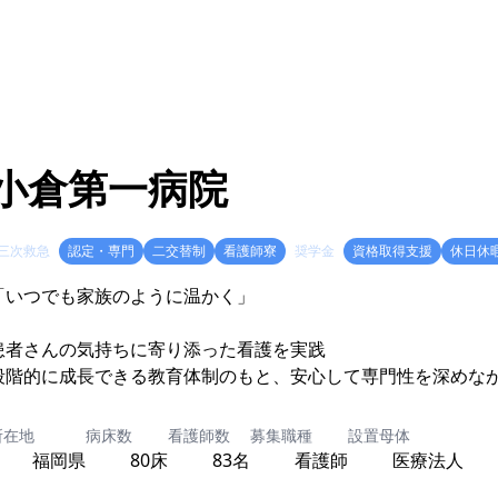
小倉第一病院
三次救急
認定・専門
二交替制
看護師寮
奨学金
資格取得支援
休日休
「いつでも家族のように温かく」
患者さんの気持ちに寄り添った看護を実践
段階的に成長できる教育体制のもと、安心して専門性を深めな
所在地
病床数
看護師数
募集職種
設置母体
福岡県
80床
83名
看護師
医療法人