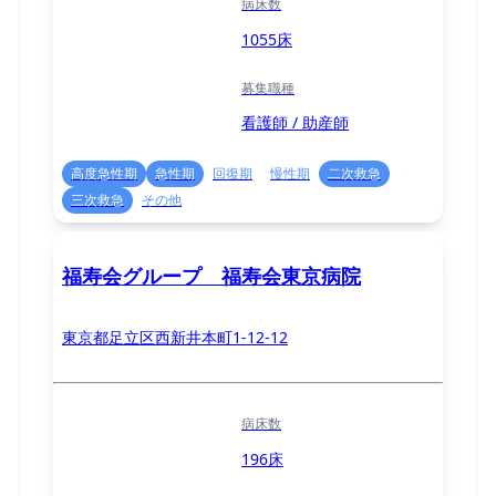
病床数
1055床
募集職種
看護師 / 助産師
高度急性期
急性期
回復期
慢性期
二次救急
三次救急
その他
福寿会グループ 福寿会東京病院
東京都足立区西新井本町1-12-12
病床数
196床