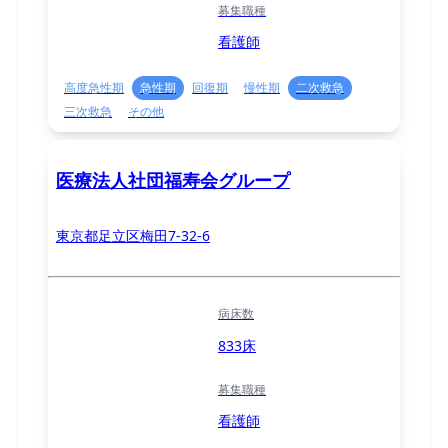
募集職種
看護師
高度急性期
急性期
回復期
慢性期
二次救急
三次救急
その他
医療法人社団福寿会グループ
東京都足立区梅田7-32-6
病床数
833床
募集職種
看護師