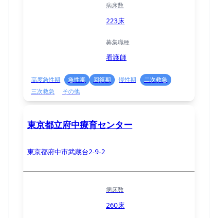
病床数
223床
募集職種
看護師
高度急性期
急性期
回復期
慢性期
二次救急
三次救急
その他
東京都立府中療育センター
東京都府中市武蔵台2-9-2
病床数
260床