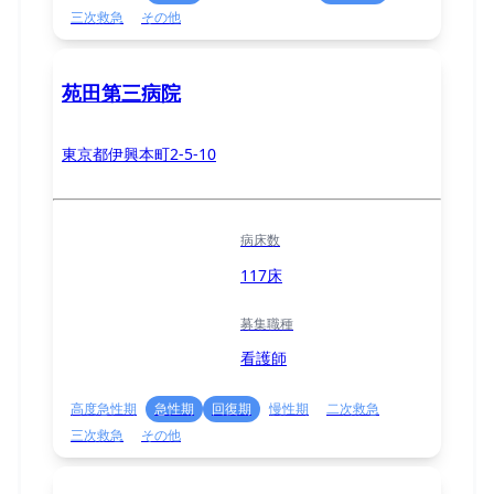
三次救急
その他
苑田第三病院
東京都伊興本町2-5-10
病床数
117床
募集職種
看護師
高度急性期
急性期
回復期
慢性期
二次救急
三次救急
その他