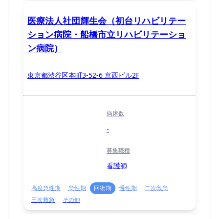
医療法人社団輝生会（初台リハビリテー
ション病院・船橋市立リハビリテーショ
ン病院）
東京都渋谷区本町3-52-6 京西ビル2F
病床数
-
募集職種
看護師
高度急性期
急性期
回復期
慢性期
二次救急
三次救急
その他