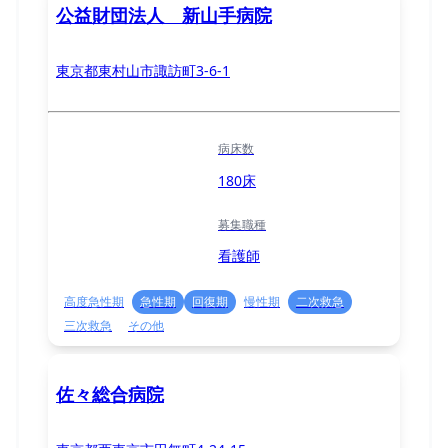
公益財団法人 新山手病院
東京都東村山市諏訪町3-6-1
病床数
180床
募集職種
看護師
高度急性期
急性期
回復期
慢性期
二次救急
三次救急
その他
佐々総合病院