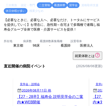
三次救急
認定・専門
二交替制
看護師寮
奨学金
資格取得支援
休日休暇が多い
残業少なめ
【必要なときに、必要な人へ、必要なだけ、トータルにサービス
を提供していく】を理念に、急性期～在宅まで多職種で連職し福
寿会グループ全体で医療・介護サービスを提供！
所在地
病床数
看護師数
募集職種
設置母体
東京都
98床
-
看護師
医療法人
就業体験とは
直近開催の病院イベント
(2026/08/06更新)
見学会・説明会
見学会
2026年08月11日 他
202
【27・28卒】福寿会 説明見学会のご案
【27・
内★WEB開催
内★対