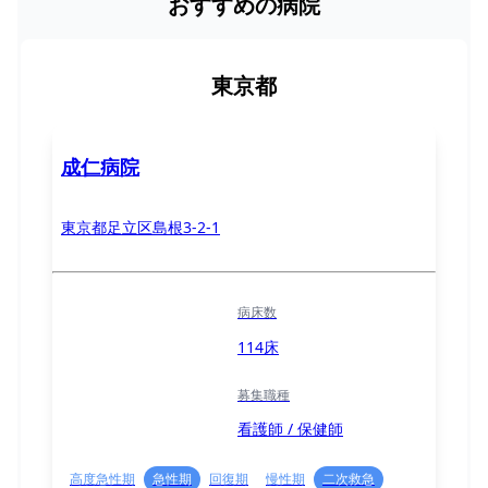
おすすめの病院
東京都
成仁病院
東京都足立区島根3-2-1
病床数
114床
募集職種
看護師 / 保健師
高度急性期
急性期
回復期
慢性期
二次救急