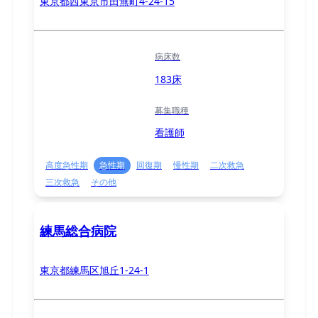
東京都西東京市田無町4-24-15
病床数
183床
募集職種
看護師
高度急性期
急性期
回復期
慢性期
二次救急
三次救急
その他
練馬総合病院
東京都練馬区旭丘1-24-1