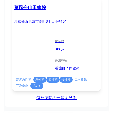
薫風会山田病院
東京都西東京市南町3丁目4番10号
病床数
306床
募集職種
看護師 / 保健師
高度急性期
急性期
回復期
慢性期
二次救急
三次救急
その他
似た病院の一覧を見る