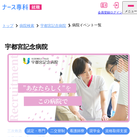
メニュー
会員登録
ログイン
病院イベント一覧
トップ
病院検索
宇都宮記念病院
宇都宮記念病院
三次救急
認定・専門
二交替制
看護師寮
奨学金
資格取得支援