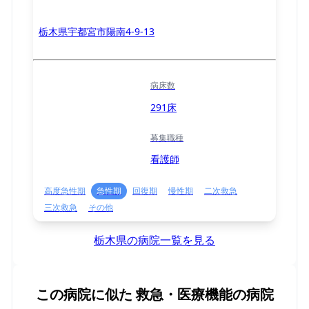
栃木県宇都宮市陽南4-9-13
病床数
291床
募集職種
看護師
高度急性期
急性期
回復期
慢性期
二次救急
三次救急
その他
栃木県の病院一覧を見る
この病院に似た
救急・医療機能の病院