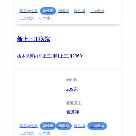
高度急性期
急性期
回復期
慢性期
二次救急
三次救急
その他
新上三川病院
栃木県河内郡上三川町上三川2360
病床数
209床
募集職種
看護師
高度急性期
急性期
回復期
慢性期
二次救急
三次救急
その他