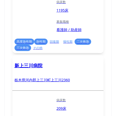
病床数
1195床
募集職種
看護師 / 助産師
高度急性期
急性期
回復期
慢性期
二次救急
三次救急
その他
新上三川病院
栃木県河内郡上三川町上三川2360
病床数
209床