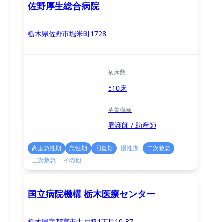
佐野厚生総合病院
栃木県佐野市堀米町1728
病床数
510床
募集職種
看護師 / 助産師
高度急性期
急性期
回復期
慢性期
二次救急
三次救急
その他
国立病院機構 栃木医療センター
栃木県宇都宮市中戸祭1丁目10-37