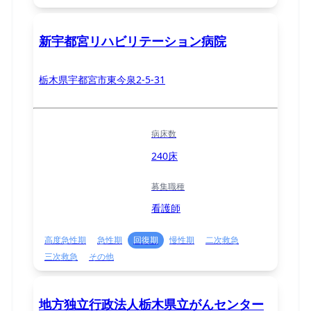
新宇都宮リハビリテーション病院
栃木県宇都宮市東今泉2-5-31
病床数
240床
募集職種
看護師
高度急性期
急性期
回復期
慢性期
二次救急
三次救急
その他
地方独立行政法人栃木県立がんセンター