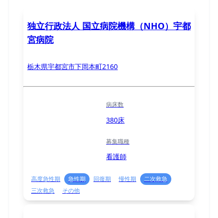
独立行政法人 国立病院機構（NHO）宇都
宮病院
栃木県宇都宮市下岡本町2160
病床数
380床
募集職種
看護師
高度急性期
急性期
回復期
慢性期
二次救急
三次救急
その他