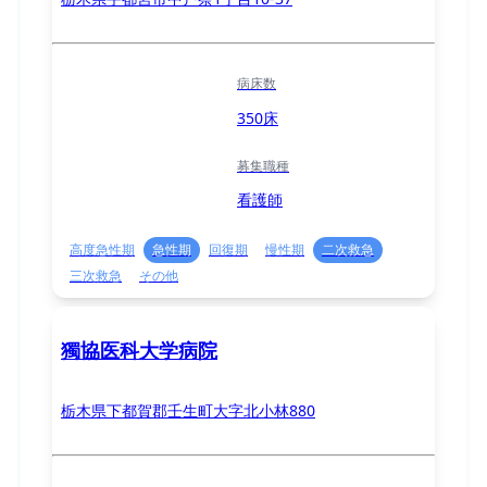
病床数
350床
募集職種
看護師
高度急性期
急性期
回復期
慢性期
二次救急
三次救急
その他
獨協医科大学病院
栃木県下都賀郡壬生町大字北小林880