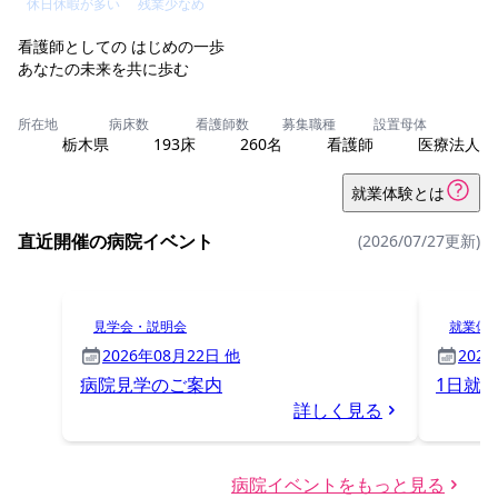
休日休暇が多い
残業少なめ
看護師としての はじめの一歩
あなたの未来を共に歩む
所在地
病床数
看護師数
募集職種
設置母体
栃木県
193床
260名
看護師
医療法人
就業体験とは
直近開催の病院イベント
(2026/07/27更新)
見学会・説明会
就業体
2026年08月22日 他
202
病院見学のご案内
1日就
詳しく見る
病院イベントをもっと見る