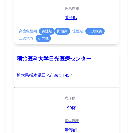
募集職種
看護師
高度急性期
急性期
回復期
慢性期
二次救急
三次救急
その他
獨協医科大学日光医療センター
栃木県栃木県日光市森友145-1
病床数
199床
募集職種
看護師