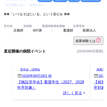
休日休暇が多い
残業少なめ
❁❁「いつもそばにいる」という安心を ❁❁
所在地
病床数
看護師数
募集職種
設置母体
京都府
697床
-
看護師
医療法人
就業体験とは
直近開催の病院イベント
(2026/08/05更新)
見学会・説明会
就業体
2026年08月28日 他
202
【施設見学会】看護学生（2027、2028
【就業体
年卒対象）
卒対象
詳しく見る