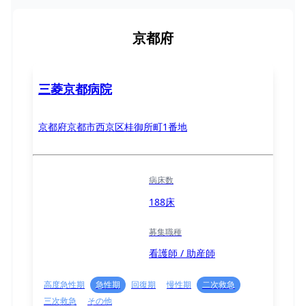
京都府
三菱京都病院
京都府京都市西京区桂御所町1番地
病床数
188床
募集職種
看護師 / 助産師
高度急性期
急性期
回復期
慢性期
二次救急
三次救急
その他