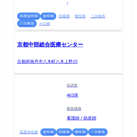
-
高度急性期
急性期
回復期
慢性期
二次救急
三次救急
その他
京都中部総合医療センター
京都府南丹市八木町八木上野25
病床数
463床
募集職種
看護師 / 助産師
高度急性期
急性期
回復期
慢性期
二次救急