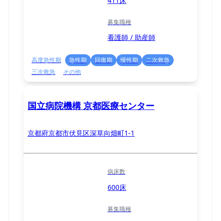
411床
募集職種
看護師 / 助産師
高度急性期
急性期
回復期
慢性期
二次救急
三次救急
その他
国立病院機構 京都医療センター
京都府京都市伏見区深草向畑町1-1
病床数
600床
募集職種