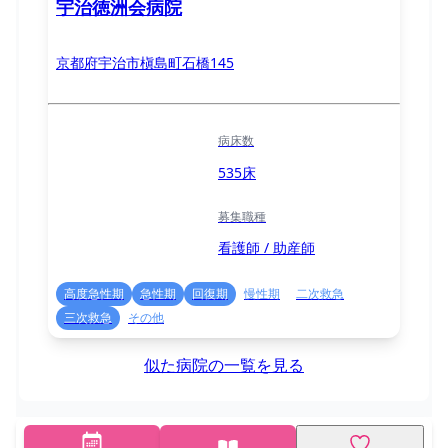
宇治徳洲会病院
京都府宇治市槇島町石橋145
病床数
535床
募集職種
看護師 / 助産師
高度急性期
急性期
回復期
慢性期
二次救急
三次救急
その他
似た病院の一覧を見る