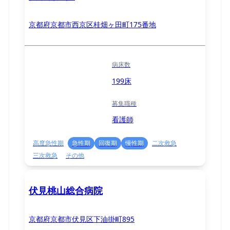
京都府京都市西京区桂畑ヶ田町175番地
病床数
199床
募集職種
看護師
高度急性期
急性期
回復期
慢性期
二次救急
三次救急
その他
伏見桃山総合病院
京都府京都市伏見区下油掛町895