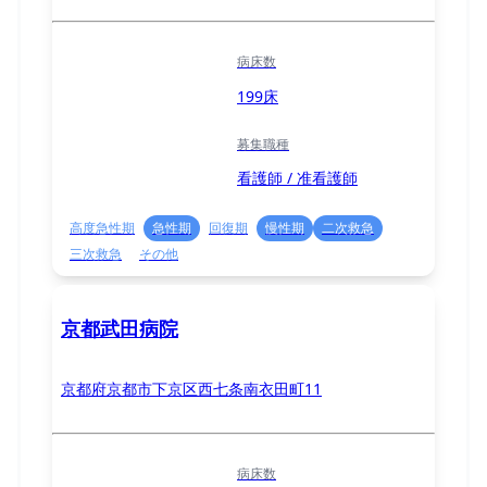
病床数
199床
募集職種
看護師 / 准看護師
高度急性期
急性期
回復期
慢性期
二次救急
三次救急
その他
京都武田病院
京都府京都市下京区西七条南衣田町11
病床数