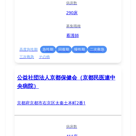
病床数
290床
募集職種
看護師
高度急性期
急性期
回復期
慢性期
二次救急
三次救急
その他
公益社団法人京都保健会（京都民医連中
央病院）
京都府京都市右京区太秦土本町2番1
病床数