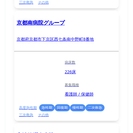
三次救急
その他
京都南病院グループ
京都府京都市下京区西七条南中野町8番地
病床数
226床
募集職種
看護師 / 保健師
高度急性期
急性期
回復期
慢性期
二次救急
三次救急
その他