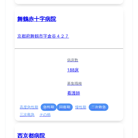
舞鶴赤十字病院
京都府舞鶴市字倉谷４２７
病床数
188床
募集職種
看護師
高度急性期
急性期
回復期
慢性期
二次救急
三次救急
その他
西京都病院