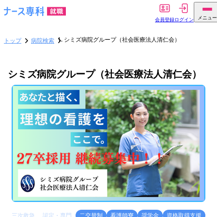
メニュー
会員登録
ログイン
シミズ病院グループ（社会医療法人清仁会）
トップ
病院検索
シミズ病院グループ（社会医療法人清仁会）
三次救急
認定・専門
二交替制
看護師寮
奨学金
資格取得支援