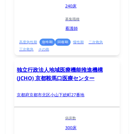
240床
募集職種
看護師
高度急性期
急性期
回復期
慢性期
二次救急
三次救急
その他
独立行政法人地域医療機能推進機構
(JCHO) 京都鞍馬口医療センター
京都府京都市北区小山下総町27番地
病床数
300床